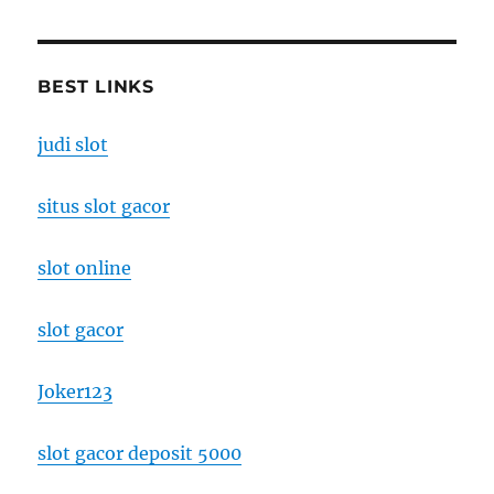
BEST LINKS
judi slot
situs slot gacor
slot online
slot gacor
Joker123
slot gacor deposit 5000