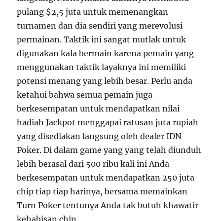
pulang $2,5 juta untuk memenangkan
turnamen dan dia sendiri yang merevolusi
permainan. Taktik ini sangat mutlak untuk
digunakan kala bermain karena pemain yang
menggunakan taktik layaknya ini memiliki
potensi menang yang lebih besar. Perlu anda
ketahui bahwa semua pemain juga
berkesempatan untuk mendapatkan nilai
hadiah Jackpot menggapai ratusan juta rupiah
yang disediakan langsung oleh dealer IDN
Poker. Di dalam game yang yang telah diunduh
lebih berasal dari 500 ribu kali ini Anda
berkesempatan untuk mendapatkan 250 juta
chip tiap tiap harinya, bersama memainkan
Turn Poker tentunya Anda tak butuh khawatir
kehabisan chip.