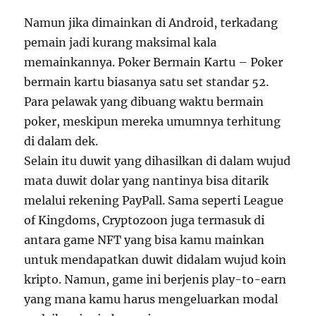
Namun jika dimainkan di Android, terkadang
pemain jadi kurang maksimal kala
memainkannya. Poker Bermain Kartu – Poker
bermain kartu biasanya satu set standar 52.
Para pelawak yang dibuang waktu bermain
poker, meskipun mereka umumnya terhitung
di dalam dek.
Selain itu duwit yang dihasilkan di dalam wujud
mata duwit dolar yang nantinya bisa ditarik
melalui rekening PayPall. Sama seperti League
of Kingdoms, Cryptozoon juga termasuk di
antara game NFT yang bisa kamu mainkan
untuk mendapatkan duwit didalam wujud koin
kripto. Namun, game ini berjenis play-to-earn
yang mana kamu harus mengeluarkan modal