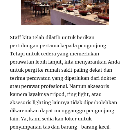
Staff kita telah dilatih untuk berikan
pertolongan pertama kepada pengunjung.
Tetapi untuk cedera yang memerlukan
perawatan lebih lanjut, kita menyarankan Anda
untuk pergi ke rumah sakit paling dekat dan
terima perawatan yang diperlukan dari dokter
atau perawat profesional. Namun aksesoris
kamera layaknya tripod, ring light, atau
aksesoris lighting lainnya tidak diperbolehkan
dikarenakan dapat mengganggu pengunjung
lain. Ya, kami sedia kan loker untuk
penyimpanan tas dan barang -barang kecil.