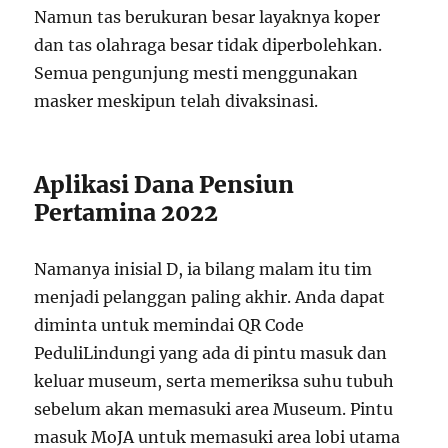
Namun tas berukuran besar layaknya koper
dan tas olahraga besar tidak diperbolehkan.
Semua pengunjung mesti menggunakan
masker meskipun telah divaksinasi.
Aplikasi Dana Pensiun
Pertamina 2022
Namanya inisial D, ia bilang malam itu tim
menjadi pelanggan paling akhir. Anda dapat
diminta untuk memindai QR Code
PeduliLindungi yang ada di pintu masuk dan
keluar museum, serta memeriksa suhu tubuh
sebelum akan memasuki area Museum. Pintu
masuk MoJA untuk memasuki area lobi utama