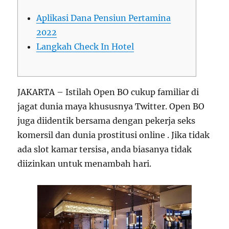
Aplikasi Dana Pensiun Pertamina
2022
Langkah Check In Hotel
JAKARTA – Istilah Open BO cukup familiar di
jagat dunia maya khususnya Twitter. Open BO
juga diidentik bersama dengan pekerja seks
komersil dan dunia prostitusi online . Jika tidak
ada slot kamar tersisa, anda biasanya tidak
diizinkan untuk menambah hari.