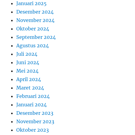
Januari 2025
Desember 2024
November 2024
Oktober 2024
September 2024
Agustus 2024
Juli 2024
Juni 2024
Mei 2024
April 2024
Maret 2024
Februari 2024
Januari 2024
Desember 2023
November 2023
Oktober 2023