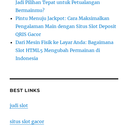
Jadi Pilihan Tepat untuk Petualangan
Bermainmu?
Pintu Menuju Jackpot: Cara Maksimalkan
Pengalaman Main dengan Situs Slot Deposit
QRIS Gacor
Dari Mesin Fisik ke Layar Anda: Bagaimana
Slot HTML5 Mengubah Permainan di
Indonesia
BEST LINKS
judi slot
situs slot gacor