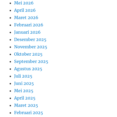
Mei 2026
April 2026
Maret 2026
Februari 2026
Januari 2026
Desember 2025
November 2025
Oktober 2025
September 2025
Agustus 2025
Juli 2025
Juni 2025
Mei 2025
April 2025
Maret 2025
Februari 2025