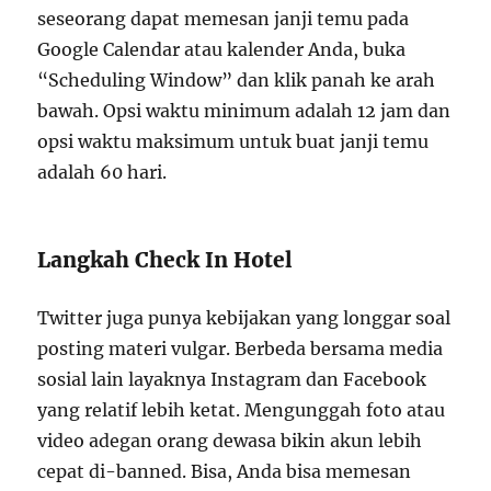
seseorang dapat memesan janji temu pada
Google Calendar atau kalender Anda, buka
“Scheduling Window” dan klik panah ke arah
bawah. Opsi waktu minimum adalah 12 jam dan
opsi waktu maksimum untuk buat janji temu
adalah 60 hari.
Langkah Check In Hotel
Twitter juga punya kebijakan yang longgar soal
posting materi vulgar. Berbeda bersama media
sosial lain layaknya Instagram dan Facebook
yang relatif lebih ketat. Mengunggah foto atau
video adegan orang dewasa bikin akun lebih
cepat di-banned. Bisa, Anda bisa memesan