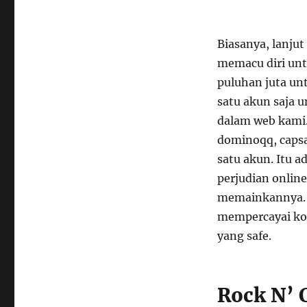
Biasanya, lanju
memacu diri unt
puluhan juta unt
satu akun saja 
dalam web kami.
dominoqq, capsa
satu akun. Itu 
perjudian onlin
memainkannya. S
mempercayai ko
yang safe.
Rock N’ 