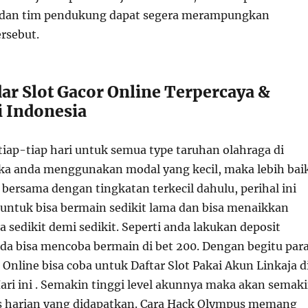
dan tim pendukung dapat segera merampungkan
rsebut.
ar Slot Gacor Online Terpercaya &
i Indonesia
tiap-tiap hari untuk semua type taruhan olahraga di
Jika anda menggunakan modal yang kecil, maka lebih bai
bersama dengan tingkatan terkecil dahulu, perihal ini
 untuk bisa bermain sedikit lama dan bisa menaikkan
a sedikit demi sedikit. Seperti anda lakukan deposit
da bisa mencoba bermain di bet 200. Dengan begitu par
 Online bisa coba untuk Daftar Slot Pakai Akun Linkaja d
ari ini . Semakin tinggi level akunnya maka akan semak
s harian yang didapatkan. Cara Hack Olympus memang