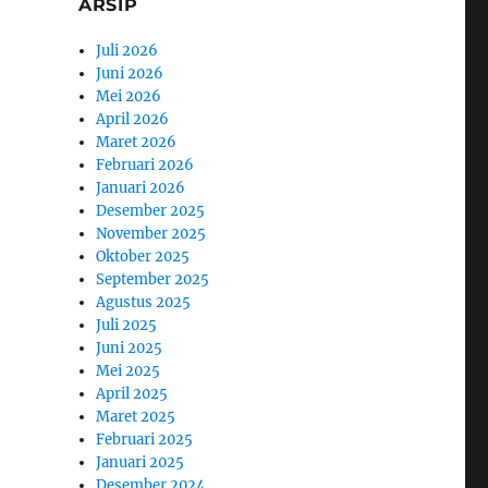
ARSIP
Juli 2026
Juni 2026
Mei 2026
April 2026
Maret 2026
Februari 2026
Januari 2026
Desember 2025
November 2025
Oktober 2025
September 2025
Agustus 2025
Juli 2025
Juni 2025
Mei 2025
April 2025
Maret 2025
Februari 2025
Januari 2025
Desember 2024