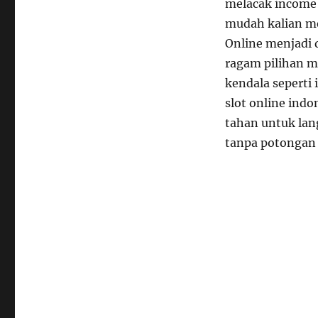
melacak income j
mudah kalian me
Online menjadi 
ragam pilihan m
kendala seperti 
slot online ind
tahan untuk lan
tanpa potongan