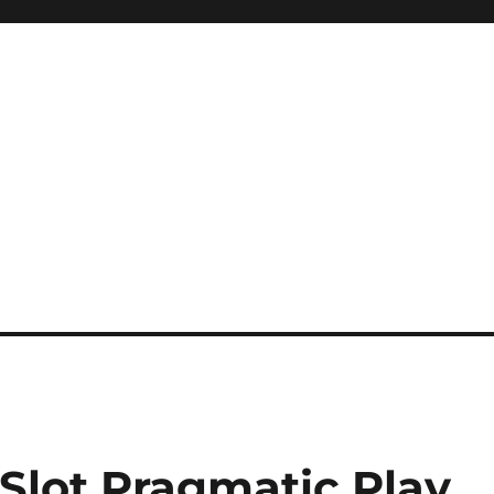
Slot Pragmatic Play