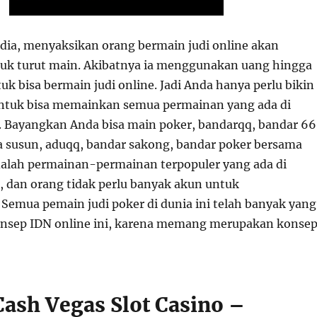
t dia, menyaksikan orang bermain judi online akan
uk turut main. Akibatnya ia menggunakan uang hingga
uk bisa bermain judi online. Jadi Anda hanya perlu bikin
untuk bisa memainkan semua permainan yang ada di
 Bayangkan Anda bisa main poker, bandarqq, bandar 66
 susun, aduqq, bandar sakong, bandar poker bersama
adalah permainan-permainan terpopuler yang ada di
e, dan orang tidak perlu banyak akun untuk
emua pemain judi poker di dunia ini telah banyak yang
nsep IDN online ini, karena memang merupakan konse
Cash Vegas Slot Casino –