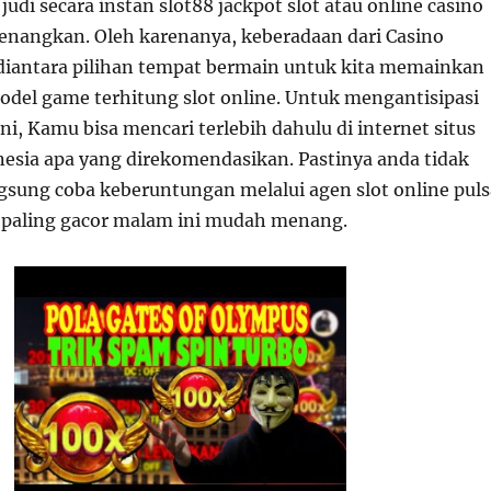
udi secara instan slot88 jackpot slot atau online casino
nangkan. Oleh karenanya, keberadaan dari Casino
diantara pilihan tempat bermain untuk kita memainkan
odel game terhitung slot online. Untuk mengantisipasi
ini, Kamu bisa mencari terlebih dahulu di internet situs
onesia apa yang direkomendasikan. Pastinya anda tidak
gsung coba keberuntungan melalui agen slot online puls
 paling gacor malam ini mudah menang.