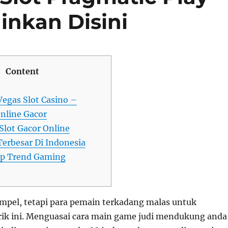
nkan Disini
Content
Vegas Slot Casino –
Online Gacor
Slot Gacor Online
Terbesar Di Indonesia
op Trend Gaming
simpel, tetapi para pemain terkadang malas untuk
ik ini. Menguasai cara main game judi mendukung anda