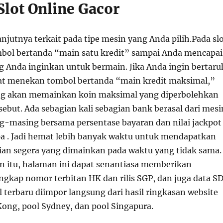
Slot Online Gacor
anjutnya terkait pada tipe mesin yang Anda pilih.Pada sl
mbol bertanda “main satu kredit” sampai Anda mencapai
g Anda inginkan untuk bermain. Jika Anda ingin bertaru
at menekan tombol bertanda “main kredit maksimal,”
ang akan memainkan koin maksimal yang diperbolehkan
ebut. Ada sebagian kali sebagian bank berasal dari mesi
ng-masing bersama persentase bayaran dan nilai jackpot
pa . Jadi hemat lebih banyak waktu untuk mendapatkan
ian segera yang dimainkan pada waktu yang tidak sama.
n itu, halaman ini dapat senantiasa memberikan
ngkap nomor terbitan HK dan rilis SGP, dan juga data S
l terbaru diimpor langsung dari hasil ringkasan website
Kong, pool Sydney, dan pool Singapura.