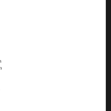
n
n
.