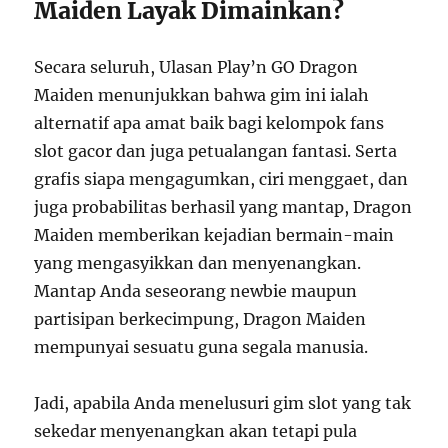
Maiden Layak Dimainkan?
Secara seluruh, Ulasan Play’n GO Dragon
Maiden menunjukkan bahwa gim ini ialah
alternatif apa amat baik bagi kelompok fans
slot gacor dan juga petualangan fantasi. Serta
grafis siapa mengagumkan, ciri menggaet, dan
juga probabilitas berhasil yang mantap, Dragon
Maiden memberikan kejadian bermain-main
yang mengasyikkan dan menyenangkan.
Mantap Anda seseorang newbie maupun
partisipan berkecimpung, Dragon Maiden
mempunyai sesuatu guna segala manusia.
Jadi, apabila Anda menelusuri gim slot yang tak
sekedar menyenangkan akan tetapi pula