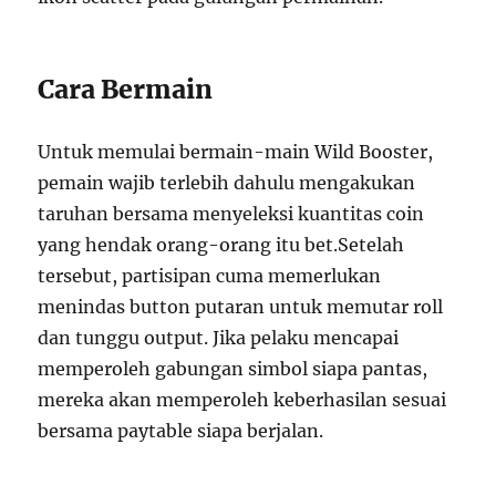
Cara Bermain
Untuk memulai bermain-main Wild Booster,
pemain wajib terlebih dahulu mengakukan
taruhan bersama menyeleksi kuantitas coin
yang hendak orang-orang itu bet.Setelah
tersebut, partisipan cuma memerlukan
menindas button putaran untuk memutar roll
dan tunggu output. Jika pelaku mencapai
memperoleh gabungan simbol siapa pantas,
mereka akan memperoleh keberhasilan sesuai
bersama paytable siapa berjalan.