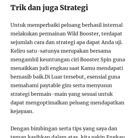
Trik dan juga Strategi
Untuk memperbaiki peluang berhasil internal
melakukan permainan Wild Booster, terdapat
sejumlah cara dan strategi apa dapat Anda uji.
Keliru satu-satunya merupakan bersama
mengambil keuntungan ciri Booster Spin guna
menaikkan judi engkau saat Kamu mendapati
bernasib baik.Di Luar tersebut, esensial guna
memahami paytable gim serta menyusun
strategi bermain-main yang sesuai untuk
dapat mengoptimalkan peluang mendapatkan
kejayaan.
Dengan bimbingan serta tips yang saya dan
teman kasihkan dalam atas, kita yakin Engkau