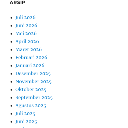
ARSIP
Juli 2026
Juni 2026
Mei 2026
April 2026
Maret 2026
Februari 2026
Januari 2026
Desember 2025
November 2025
Oktober 2025
September 2025
Agustus 2025
Juli 2025
Juni 2025