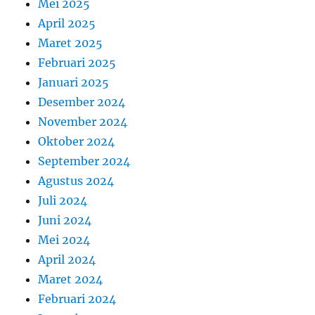
Mei 2025
April 2025
Maret 2025
Februari 2025
Januari 2025
Desember 2024
November 2024
Oktober 2024
September 2024
Agustus 2024
Juli 2024
Juni 2024
Mei 2024
April 2024
Maret 2024
Februari 2024