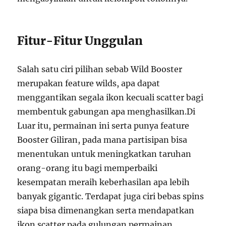
Fitur-Fitur Unggulan
Salah satu ciri pilihan sebab Wild Booster
merupakan feature wilds, apa dapat
menggantikan segala ikon kecuali scatter bagi
membentuk gabungan apa menghasilkan.Di
Luar itu, permainan ini serta punya feature
Booster Giliran, pada mana partisipan bisa
menentukan untuk meningkatkan taruhan
orang-orang itu bagi memperbaiki
kesempatan meraih keberhasilan apa lebih
banyak gigantic. Terdapat juga ciri bebas spins
siapa bisa dimenangkan serta mendapatkan
ikon scatter pada gulungan permainan.