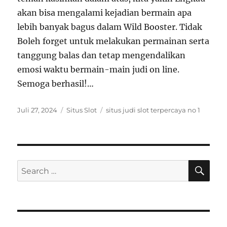
akan bisa mengalami kejadian bermain apa
lebih banyak bagus dalam Wild Booster. Tidak
Boleh forget untuk melakukan permainan serta
tanggung balas dan tetap mengendalikan
emosi waktu bermain-main judi on line.
Semoga berhasil!…
Posted
Categories
Tags
Juli 27, 2024
Situs Slot
situs judi slot terpercaya no 1
on
SE
Search
for: