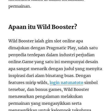
permainan.
Apaan itu Wild Booster?
Wild Booster ialah gim slot online apa
dimajukan dengan Pragmatic Play, salah satu
penyedia terdepan dalam industri perjudian
online.Game yang satu ini mempunyai desain
apa sangat menarik dengan judul yang menyita
inspirasi dari alam binatang buas. Dengan
features mirip wilds,
login natunatoto
simbol
tersebar, dan bonus games, Wild Booster
menawarkan pengalaman melakukan
permainan yang mengasyikkan serta
mengasyikkan untuk kelompok tokohnya.