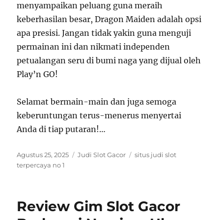
menyampaikan peluang guna meraih
keberhasilan besar, Dragon Maiden adalah opsi
apa presisi. Jangan tidak yakin guna menguji
permainan ini dan nikmati independen
petualangan seru di bumi naga yang dijual oleh
Play’n GO!
Selamat bermain-main dan juga semoga
keberuntungan terus-menerus menyertai
Anda di tiap putaran!…
Posted
Categories
Tags
Agustus 25, 2025
Judi Slot Gacor
situs judi slot
on
terpercaya no 1
Review Gim Slot Gacor