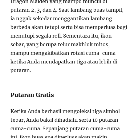
Dragon Maiden yang mampu muncul di
putaran 2, 3, dan 4. Saat lambang buas tampil,
ia nggak sekedar menggantikan lambang
berbeda akan tetapi serta bisa memperluas bagi
menutupi segala roll. Sementara itu, ikon
sebar, yang berupa telur makhluk mitos,
mampu mengakibatkan rotasi cuma-cuma
ketika Anda mendapatkan tiga atau lebih di
putaran.
Putaran Gratis
Ketika Anda berhasil mengoleksi tiga simbol
tebar, Anda bakal dihadiahi serta 10 putaran
cuma-cuma. Sepanjang putaran cuma-cuma
ini, ikon buas apa diperluas akan makin