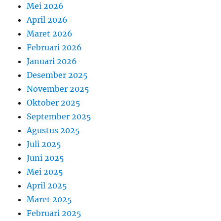
Mei 2026
April 2026
Maret 2026
Februari 2026
Januari 2026
Desember 2025
November 2025
Oktober 2025
September 2025
Agustus 2025
Juli 2025
Juni 2025
Mei 2025
April 2025
Maret 2025
Februari 2025