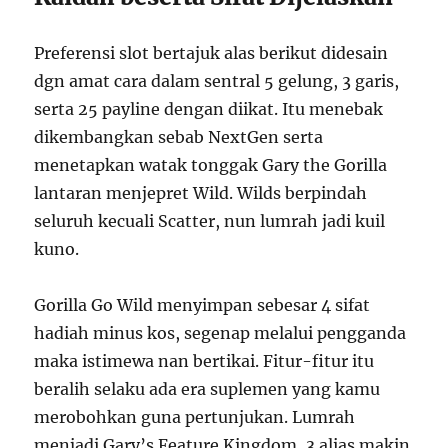
Preferensi slot bertajuk alas berikut didesain
dgn amat cara dalam sentral 5 gelung, 3 garis,
serta 25 payline dengan diikat. Itu menebak
dikembangkan sebab NextGen serta
menetapkan watak tonggak Gary the Gorilla
lantaran menjepret Wild. Wilds berpindah
seluruh kecuali Scatter, nun lumrah jadi kuil
kuno.
Gorilla Go Wild menyimpan sebesar 4 sifat
hadiah minus kos, segenap melalui pengganda
maka istimewa nan bertikai. Fitur-fitur itu
beralih selaku ada era suplemen yang kamu
merobohkan guna pertunjukan. Lumrah
menjadi Gary’s Feature Kingdom, 3 alias makin