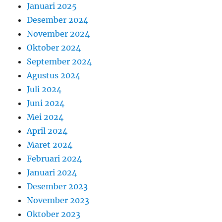
Januari 2025
Desember 2024
November 2024
Oktober 2024
September 2024
Agustus 2024
Juli 2024
Juni 2024
Mei 2024
April 2024
Maret 2024
Februari 2024
Januari 2024
Desember 2023
November 2023
Oktober 2023