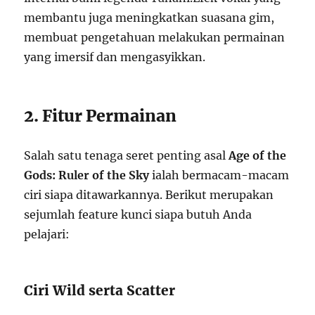
membantu juga meningkatkan suasana gim,
membuat pengetahuan melakukan permainan
yang imersif dan mengasyikkan.
2. Fitur Permainan
Salah satu tenaga seret penting asal
Age of the
Gods: Ruler of the Sky
ialah bermacam-macam
ciri siapa ditawarkannya. Berikut merupakan
sejumlah feature kunci siapa butuh Anda
pelajari:
Ciri Wild serta Scatter