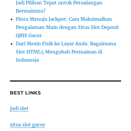
Jadi Pilihan Tepat untuk Petualangan
Bermainmu?
Pintu Menuju Jackpot: Cara Maksimalkan
Pengalaman Main dengan Situs Slot Deposit
QRIS Gacor
Dari Mesin Fisik ke Layar Anda: Bagaimana
Slot HTML5 Mengubah Permainan di
Indonesia
BEST LINKS
judi slot
situs slot gacor