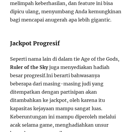
melimpah keberhasilan, dan feature ini bisa
dipicu ulang, menyumbang Anda kemungkinan
bagi mencapai anugerah apa lebih gigantic.
Jackpot Progresif
Seperti nama lain di dalam tie Age of the Gods,
Ruler of the Sky
juga menyediakan hadiah
besar progresif.Ini berarti bahwasanya
beberapa dari masing-masing judi yang
ditempatkan dengan partisipan akan
ditambahkan ke jackpot, oleh karena itu
kapasitas kejayaan mampu sangat luas.
Keberuntungan ini mampu diperoleh melalui
acak selama game, menghadiahkan unsur