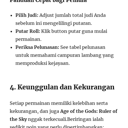
Panduan Cepat bagi Pemula
Pilih Judi:
Adjust jumlah total judi Anda
sebelum ini mengelilingi putaran.
Putar Roll:
Klik button putar guna mulai
permainan.
Periksa Pelunasan:
See tabel pelunasan
untuk memahami campuran lambang yang
memproduksi kejayaan.
4. Keunggulan dan Kekurangan
Setiap permainan memiliki kelebihan serta
kekurangan, dan juga
Age of the Gods: Ruler of
the Sky
nggak terkecuali.Beriringan ialah
sedikit poin yang perlu dipertimbangkan: