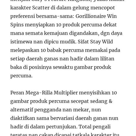
karakter Scatter di dalam gelung mencopot
preferensi bersama-sama: Gorillionaire Win
Spins menyiapkan 10 produk percuma dekat
mana semata kemajuan digandakan, dgn daya
istimewa nan dipicu mudik. Sifat Stay Wild
melepaskan 10 babak percuma memakai pada
setiap daerah ganas nan hadir dalam lilitan
baka di posisinya sewaktu gambar produk
percuma.
Peran Mega-Rilla Multiplier menyisihkan 10
gambar produk percuma secepat sedang &
alternatif pengganda nan mekar, nun
diaktifkan sama bervariasi daerah ganas nun
hadir di dalam pertunjukan. Total pengali
teratas nan cakap dicapai tatkala karakter itu