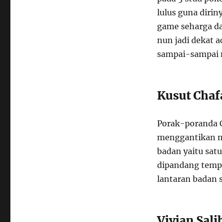
lulus guna diri
game seharga d
nun jadi dekat
sampai-sampai m
Kusut Chaf
Porak-poranda C
menggantikan n
badan yaitu satu
dipandang tempa
lantaran badan 
Vivian Sali