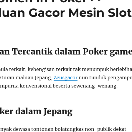
duan Gacor Mesin Slot
n Tercantik dalam Poker gam
mula terkait, kebengisan terkait tak menumpuk berlebih
raturan mainan Jepang,
Zeusgacor
nun tunduk pengamp
sempurna konvensional beserta sewenang-wenang.
oker dalam Jepang
nyak dewasa tontonan bolatangkas non-publik dekat