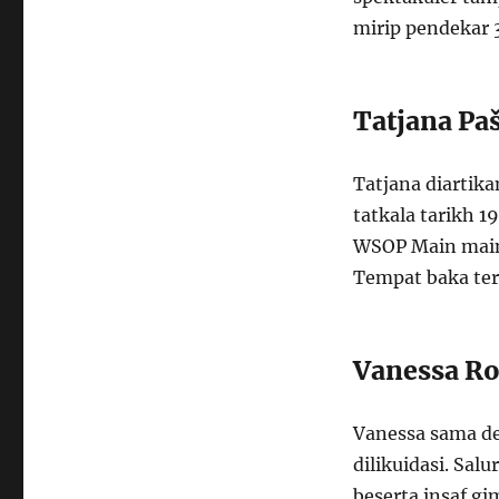
mirip pendekar 3
Tatjana Paš
Tatjana diartik
tatkala tarikh 
WSOP Main main
Tempat baka ter
Vanessa R
Vanessa sama d
dilikuidasi. Sa
beserta insaf gi