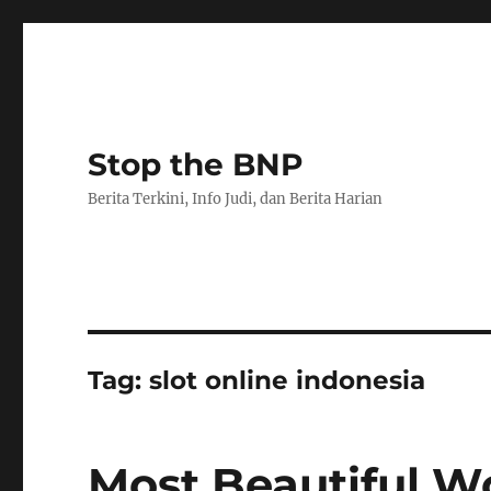
Stop the BNP
Berita Terkini, Info Judi, dan Berita Harian
Tag:
slot online indonesia
Most Beautiful W