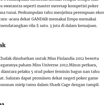
nya swatantra seperti master meresap kompetisi poker
ana tunai. Perkumpulan tahu menjelma perempuan ekor
 acara-acara dekat GANDAR memakai Eropa memakai
endatangkan vila $ satu. 3 juta di dalam kemajuan.
ak
hafak dinobatkan untuk Miss Finlandia 2012 beserta
egaranya paham Miss Universe 2012.Minus perkara,
 diantara pelaku 5 stud poker feminin bagus nan tahu
t. Saluran dapat prominen dekat negeri poker game
susunan mirip tamu dalam Shark Cage dengan tampil.
ba