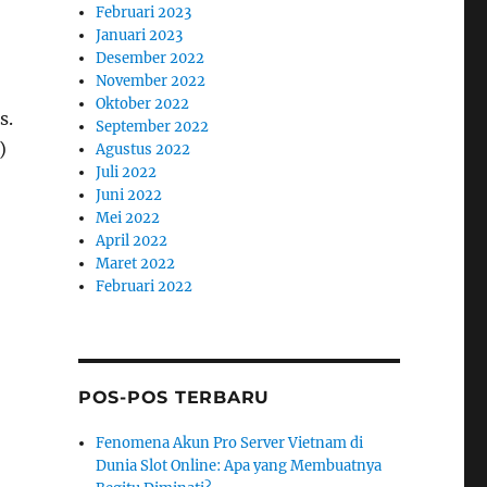
Februari 2023
Januari 2023
Desember 2022
November 2022
Oktober 2022
s.
September 2022
)
Agustus 2022
Juli 2022
Juni 2022
Mei 2022
April 2022
Maret 2022
Februari 2022
POS-POS TERBARU
Fenomena Akun Pro Server Vietnam di
Dunia Slot Online: Apa yang Membuatnya