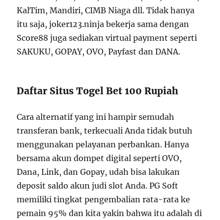
KalTim, Mandiri, CIMB Niaga dll. Tidak hanya
itu saja, joker123.ninja bekerja sama dengan
Score88 juga sediakan virtual payment seperti
SAKUKU, GOPAY, OVO, Payfast dan DANA.
Daftar Situs Togel Bet 100 Rupiah
Cara alternatif yang ini hampir semudah
transferan bank, terkecuali Anda tidak butuh
menggunakan pelayanan perbankan. Hanya
bersama akun dompet digital seperti OVO,
Dana, Link, dan Gopay, udah bisa lakukan
deposit saldo akun judi slot Anda. PG Soft
memiliki tingkat pengembalian rata-rata ke
pemain 95% dan kita yakin bahwa itu adalah di