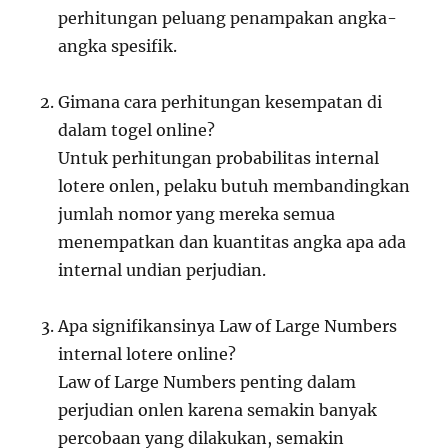
perhitungan peluang penampakan angka-
angka spesifik.
Gimana cara perhitungan kesempatan di
dalam togel online?
Untuk perhitungan probabilitas internal
lotere onlen, pelaku butuh membandingkan
jumlah nomor yang mereka semua
menempatkan dan kuantitas angka apa ada
internal undian perjudian.
Apa signifikansinya Law of Large Numbers
internal lotere online?
Law of Large Numbers penting dalam
perjudian onlen karena semakin banyak
percobaan yang dilakukan, semakin