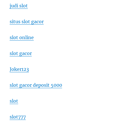
judi slot
situs slot gacor
slot online
slot gacor
Joker123
slot gacor deposit 5000
slot
slot777