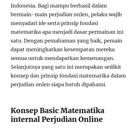
Indonesia. Bagi mampu berhasil dalam
bermain-main perjudian onlen, pelaku wajib
menyadari ide serta prinsip fondasi
matematika apa menjadi dasar permainan ini
satu. Dengan pemahaman yang baik, pemain
dapat meningkatkan kesempatan mereka
semua untuk mendapatkan kemenangan.
Selanjutnya yang satu ini merupakan sedikit
konsep dan prinsip fondasi matematika dalam
perjudian onlen siapa butuh dipahami.
Konsep Basic Matematika
internal Perjudian Online