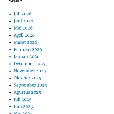
ARSIP
Juli 2026
Juni 2026
Mei 2026
April 2026
Maret 2026
Februari 2026
Januari 2026
Desember 2025
November 2025
Oktober 2025
September 2025
Agustus 2025
Juli 2025
Juni 2025
Mei 2025