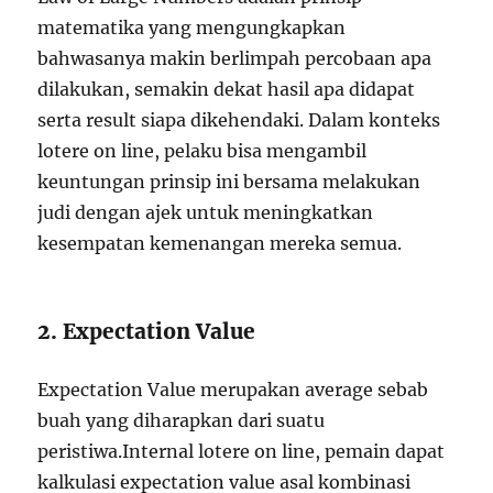
matematika yang mengungkapkan
bahwasanya makin berlimpah percobaan apa
dilakukan, semakin dekat hasil apa didapat
serta result siapa dikehendaki. Dalam konteks
lotere on line, pelaku bisa mengambil
keuntungan prinsip ini bersama melakukan
judi dengan ajek untuk meningkatkan
kesempatan kemenangan mereka semua.
2. Expectation Value
Expectation Value merupakan average sebab
buah yang diharapkan dari suatu
peristiwa.Internal lotere on line, pemain dapat
kalkulasi expectation value asal kombinasi