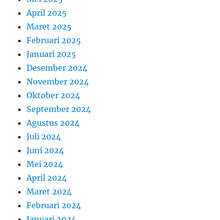
April 2025
Maret 2025
Februari 2025
Januari 2025
Desember 2024
November 2024
Oktober 2024
September 2024
Agustus 2024
Juli 2024
Juni 2024
Mei 2024
April 2024
Maret 2024
Februari 2024
Januari 2024