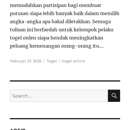
memudahkan partisipan bagi membuat
putusan siapa lebih banyak baik dalam memilih
angka-angka apa bakal diletakkan. Semoga
tulisan ini berfaedah untuk kelompok pelaku
togel onlen siapa hendak meningkatkan
peluang kemenangan orang-orang itu.…
Posted
Categories
Tags
Februari 27, 2025
Togel
togel online
on
SE
Search
for: