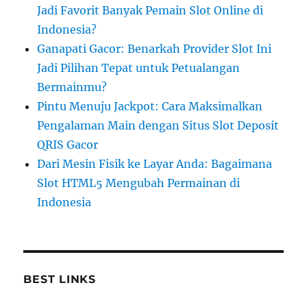
Jadi Favorit Banyak Pemain Slot Online di
Indonesia?
Ganapati Gacor: Benarkah Provider Slot Ini
Jadi Pilihan Tepat untuk Petualangan
Bermainmu?
Pintu Menuju Jackpot: Cara Maksimalkan
Pengalaman Main dengan Situs Slot Deposit
QRIS Gacor
Dari Mesin Fisik ke Layar Anda: Bagaimana
Slot HTML5 Mengubah Permainan di
Indonesia
BEST LINKS