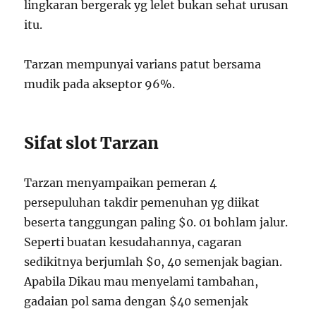
lingkaran bergerak yg lelet bukan sehat urusan
itu.
Tarzan mempunyai varians patut bersama
mudik pada akseptor 96%.
Sifat slot Tarzan
Tarzan menyampaikan pemeran 4
persepuluhan takdir pemenuhan yg diikat
beserta tanggungan paling $0. 01 bohlam jalur.
Seperti buatan kesudahannya, cagaran
sedikitnya berjumlah $0, 40 semenjak bagian.
Apabila Dikau mau menyelami tambahan,
gadaian pol sama dengan $40 semenjak