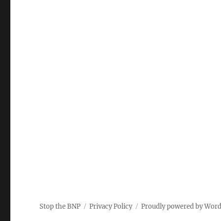
Stop the BNP
Privacy Policy
Proudly powered by Wor