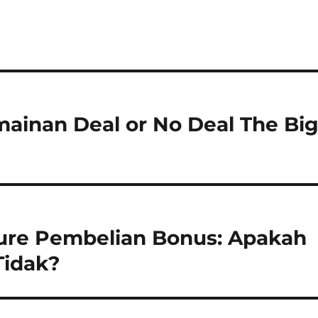
inan Deal or No Deal The Bi
ture Pembelian Bonus: Apakah
Tidak?