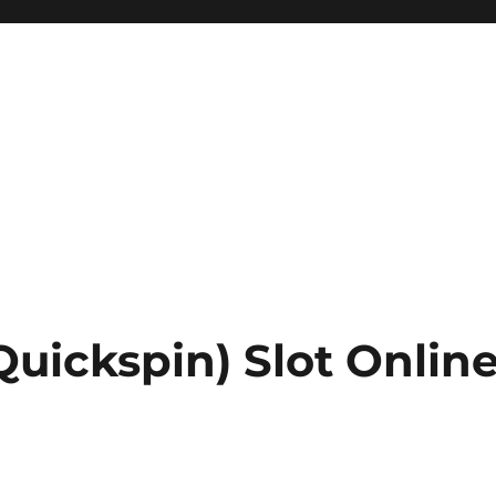
uickspin) Slot Onlin