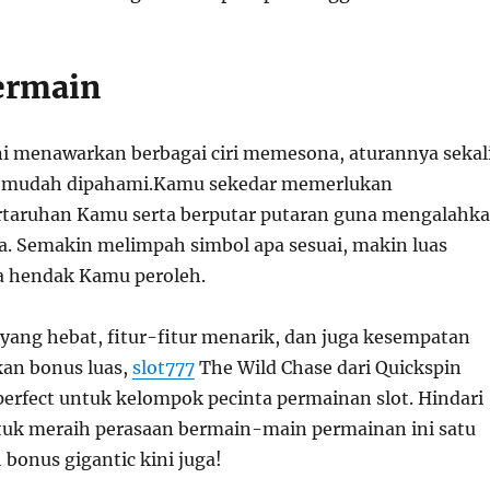
ermain
i menawarkan berbagai ciri memesona, aturannya sekal
 mudah dipahami.Kamu sekedar memerlukan
taruhan Kamu serta berputar putaran guna mengalahk
 Semakin melimpah simbol apa sesuai, makin luas
a hendak Kamu peroleh.
ang hebat, fitur-fitur menarik, dan juga kesempatan
an bonus luas,
slot777
The Wild Chase dari Quickspin
 perfect untuk kelompok pecinta permainan slot. Hindari
tuk meraih perasaan bermain-main permainan ini satu
 bonus gigantic kini juga!