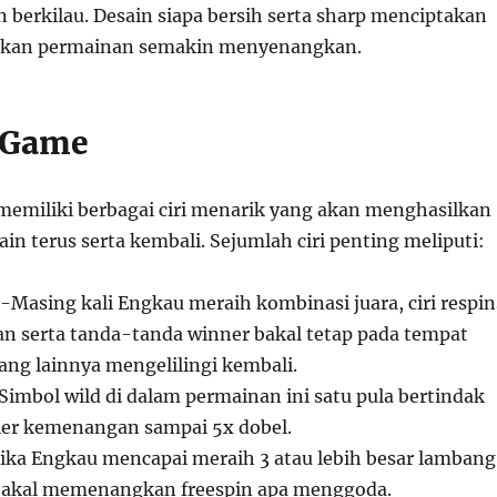
 berkilau. Desain siapa bersih serta sharp menciptakan
ukan permainan semakin menyenangkan.
i Game
memiliki berbagai ciri menarik yang akan menghasilkan
in terus serta kembali. Sejumlah ciri penting meliputi:
-Masing kali Engkau meraih kombinasi juara, ciri respin
an serta tanda-tanda winner bakal tetap pada tempat
ng lainnya mengelilingi kembali.
 Simbol wild di dalam permainan ini satu pula bertindak
ier kemenangan sampai 5x dobel.
 Jika Engkau mencapai meraih 3 atau lebih besar lambang
bakal memenangkan freespin apa menggoda.