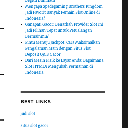
Begitu Diminati?
Mengapa Spadegaming Brothers Kingdom
Jadi Favorit Banyak Pemain Slot Online di
Indonesia?
Ganapati Gacor: Benarkah Provider Slot Ini
Jadi Pilihan Tepat untuk Petualangan
Bermainmu?
Pintu Menuju Jackpot: Cara Maksimalkan
g
Pengalaman Main dengan Situs Slot
Deposit QRIS Gacor
Dari Mesin Fisik ke Layar Anda: Bagaimana
Slot HTML5 Mengubah Permainan di
Indonesia
BEST LINKS
judi slot
situs slot gacor