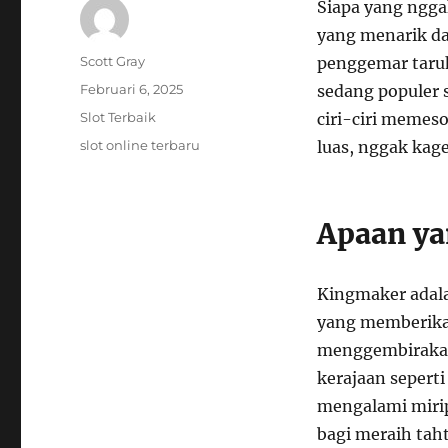
Siapa yang ngga
yang menarik da
Author
Scott Gray
penggemar taruh
Posted
Februari 6, 2025
sedang populer 
on
Categories
Slot Terbaik
ciri-ciri memes
Tags
slot online terbaru
luas, nggak kage
Apaan ya
Kingmaker adala
yang memberika
menggembirakan
kerajaan sepert
mengalami mirip
bagi meraih taht