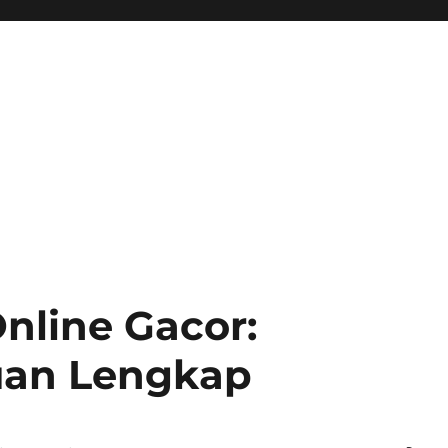
nline Gacor:
uan Lengkap