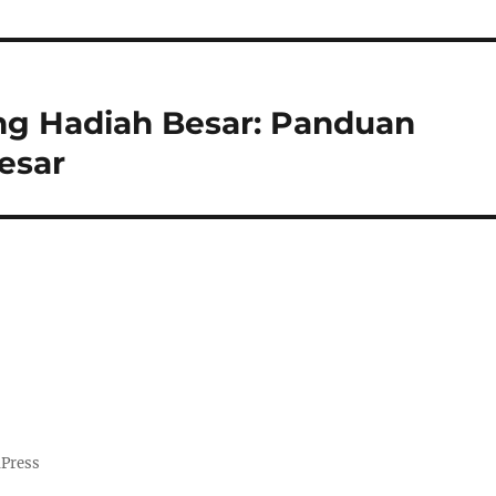
ng Hadiah Besar: Panduan
esar
dPress