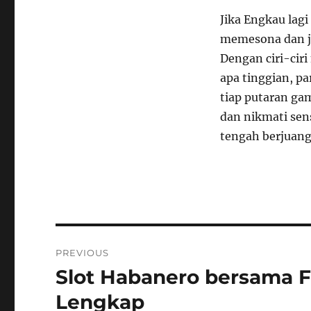
Jika Engkau lag
memesona dan ju
Dengan ciri-cir
apa tinggian, p
tiap putaran ga
dan nikmati sen
tengah berjuang
Navigasi
PREVIOUS
pos
Slot Habanero bersama Fi
Previous
post:
Lengkap