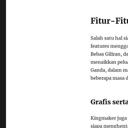
Fitur-Fi
Salah satu hal 
features mengga
Bebas Giliran, 
menaikkan pelua
Ganda, dalam m
beberapa masa d
Grafis sert
Kingmaker juga
siapa menghent