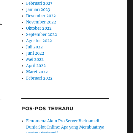
Februari 2023
Januari 2023
Desember 2022
November 2022
.
Oktober 2022
September 2022
Agustus 2022
Juli 2022
Juni 2022
Mei 2022
April 2022
Maret 2022
Februari 2022
.
POS-POS TERBARU
Fenomena Akun Pro Server Vietnam di
Dunia Slot Online: Apa yang Membuatnya