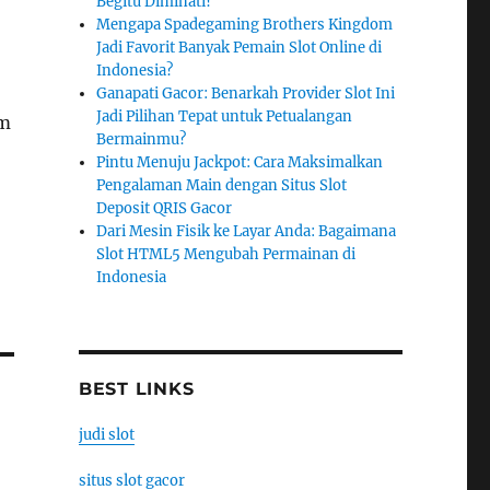
Begitu Diminati?
Mengapa Spadegaming Brothers Kingdom
Jadi Favorit Banyak Pemain Slot Online di
Indonesia?
Ganapati Gacor: Benarkah Provider Slot Ini
Jadi Pilihan Tepat untuk Petualangan
am
Bermainmu?
Pintu Menuju Jackpot: Cara Maksimalkan
Pengalaman Main dengan Situs Slot
Deposit QRIS Gacor
Dari Mesin Fisik ke Layar Anda: Bagaimana
Slot HTML5 Mengubah Permainan di
Indonesia
BEST LINKS
judi slot
situs slot gacor