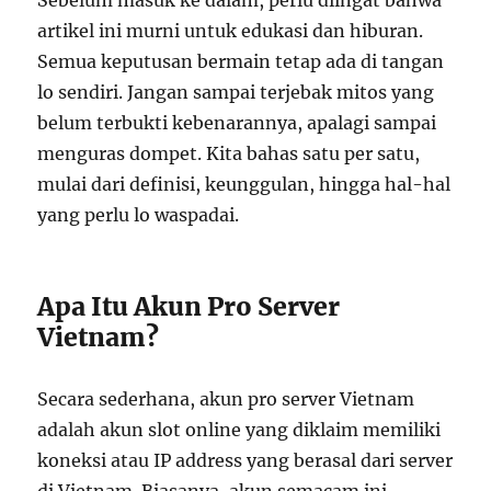
Sebelum masuk ke dalam, perlu diingat bahwa
artikel ini murni untuk edukasi dan hiburan.
Semua keputusan bermain tetap ada di tangan
lo sendiri. Jangan sampai terjebak mitos yang
belum terbukti kebenarannya, apalagi sampai
menguras dompet. Kita bahas satu per satu,
mulai dari definisi, keunggulan, hingga hal-hal
yang perlu lo waspadai.
Apa Itu Akun Pro Server
Vietnam?
Secara sederhana, akun pro server Vietnam
adalah akun slot online yang diklaim memiliki
koneksi atau IP address yang berasal dari server