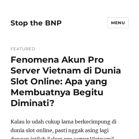
Stop the BNP
MENU
FEATURED
Fenomena Akun Pro
Server Vietnam di Dunia
Slot Online: Apa yang
Membuatnya Begitu
Diminati?
Kalau lo udah cukup lama berkecimpung di
dunia slot online, pasti nggak asing lagi