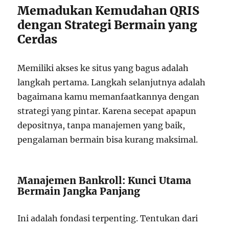
Memadukan Kemudahan QRIS
dengan Strategi Bermain yang
Cerdas
Memiliki akses ke situs yang bagus adalah
langkah pertama. Langkah selanjutnya adalah
bagaimana kamu memanfaatkannya dengan
strategi yang pintar. Karena secepat apapun
depositnya, tanpa manajemen yang baik,
pengalaman bermain bisa kurang maksimal.
Manajemen Bankroll: Kunci Utama
Bermain Jangka Panjang
Ini adalah fondasi terpenting. Tentukan dari