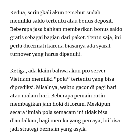
Kedua, seringkali akun tersebut sudah
memiliki saldo tertentu atau bonus deposit.
Beberapa jasa bahkan memberikan bonus saldo
gratis sebagai bagian dari paket. Tentu saja, ini
perlu dicermati karena biasanya ada syarat
turnover yang harus dipenuhi.
Ketiga, ada klaim bahwa akun pro server
Vietnam memiliki “pola” tertentu yang bisa
diprediksi. Misalnya, waktu gacor di pagi hari
atau malam hari. Beberapa pemain rutin
membagikan jam hoki di forum. Meskipun
secara ilmiah pola semacam ini tidak bisa
diandalkan, bagi mereka yang percaya, ini bisa
jadi strategi bermain yang asyik.