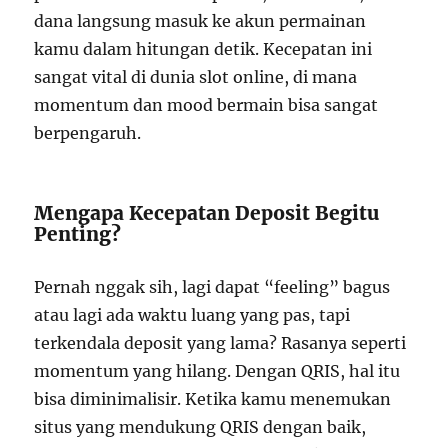
dana langsung masuk ke akun permainan
kamu dalam hitungan detik. Kecepatan ini
sangat vital di dunia slot online, di mana
momentum dan mood bermain bisa sangat
berpengaruh.
Mengapa Kecepatan Deposit Begitu
Penting?
Pernah nggak sih, lagi dapat “feeling” bagus
atau lagi ada waktu luang yang pas, tapi
terkendala deposit yang lama? Rasanya seperti
momentum yang hilang. Dengan QRIS, hal itu
bisa diminimalisir. Ketika kamu menemukan
situs yang mendukung QRIS dengan baik,