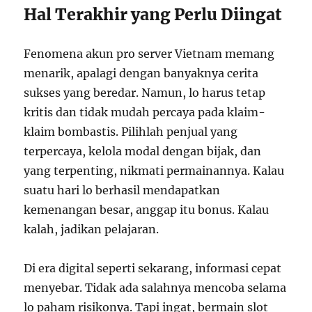
Hal Terakhir yang Perlu Diingat
Fenomena akun pro server Vietnam memang
menarik, apalagi dengan banyaknya cerita
sukses yang beredar. Namun, lo harus tetap
kritis dan tidak mudah percaya pada klaim-
klaim bombastis. Pilihlah penjual yang
terpercaya, kelola modal dengan bijak, dan
yang terpenting, nikmati permainannya. Kalau
suatu hari lo berhasil mendapatkan
kemenangan besar, anggap itu bonus. Kalau
kalah, jadikan pelajaran.
Di era digital seperti sekarang, informasi cepat
menyebar. Tidak ada salahnya mencoba selama
lo paham risikonya. Tapi ingat, bermain slot