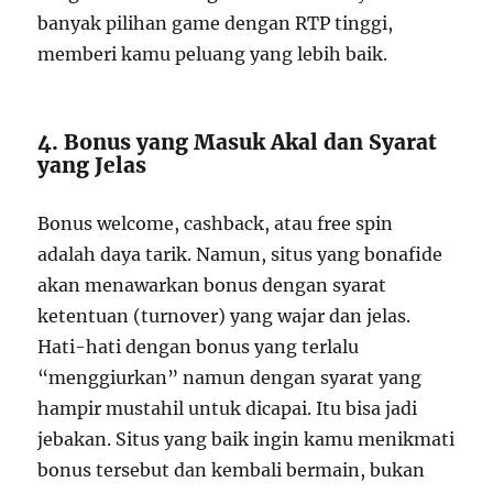
banyak pilihan game dengan RTP tinggi,
memberi kamu peluang yang lebih baik.
4. Bonus yang Masuk Akal dan Syarat
yang Jelas
Bonus welcome, cashback, atau free spin
adalah daya tarik. Namun, situs yang bonafide
akan menawarkan bonus dengan syarat
ketentuan (turnover) yang wajar dan jelas.
Hati-hati dengan bonus yang terlalu
“menggiurkan” namun dengan syarat yang
hampir mustahil untuk dicapai. Itu bisa jadi
jebakan. Situs yang baik ingin kamu menikmati
bonus tersebut dan kembali bermain, bukan