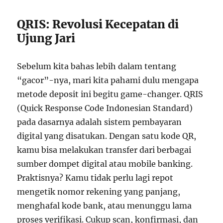
QRIS: Revolusi Kecepatan di
Ujung Jari
Sebelum kita bahas lebih dalam tentang
“gacor”-nya, mari kita pahami dulu mengapa
metode deposit ini begitu game-changer. QRIS
(Quick Response Code Indonesian Standard)
pada dasarnya adalah sistem pembayaran
digital yang disatukan. Dengan satu kode QR,
kamu bisa melakukan transfer dari berbagai
sumber dompet digital atau mobile banking.
Praktisnya? Kamu tidak perlu lagi repot
mengetik nomor rekening yang panjang,
menghafal kode bank, atau menunggu lama
proses verifikasi. Cukup scan, konfirmasi, dan