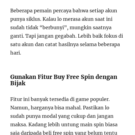
Beberapa pemain percaya bahwa setiap akun
punya siklus. Kalau lo merasa akun saat ini
sudah tidak “berbunyi”, mungkin saatnya
ganti. Tapi jangan gegabah. Lebih baik fokus di
satu akun dan catat hasilnya selama beberapa
hari.
Gunakan Fitur Buy Free Spin dengan
Bijak
Fitur ini banyak tersedia di game populer.
Namun, harganya bisa mahal. Pastikan lo
sudah punya modal yang cukup dan jangan
maksa. Kadang lebih untung main spin biasa
saja daripada beli free spin yang belum tentu