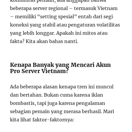
komunitas pemain, ada anggapan bahwa
beberapa server regional – termasuk Vietnam
– memiliki “setting spesial” entah dari segi
koneksi yang stabil atau pengaturan volatilitas
yang lebih longgar. Apakah ini mitos atau
fakta? Kita akan bahas nanti.
Kenapa Banyak yang Mencari Akun
Pro Server Vietnam?
Ada beberapa alasan kenapa tren ini muncul
dan bertahan. Bukan cuma karena iklan
bombastis, tapi juga karena pengalaman
sebagian pemain yang merasa berhasil. Mari
kita lihat faktor-faktornya: