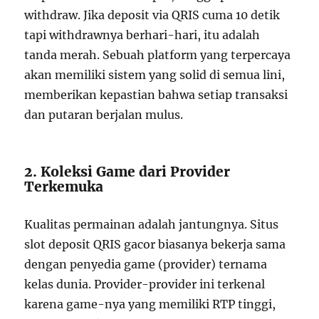
withdraw. Jika deposit via QRIS cuma 10 detik
tapi withdrawnya berhari-hari, itu adalah
tanda merah. Sebuah platform yang terpercaya
akan memiliki sistem yang solid di semua lini,
memberikan kepastian bahwa setiap transaksi
dan putaran berjalan mulus.
2. Koleksi Game dari Provider
Terkemuka
Kualitas permainan adalah jantungnya. Situs
slot deposit QRIS gacor biasanya bekerja sama
dengan penyedia game (provider) ternama
kelas dunia. Provider-provider ini terkenal
karena game-nya yang memiliki RTP tinggi,