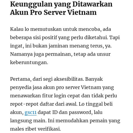
Keunggulan yang Ditawarkan
Akun Pro Server Vietnam
Kalau lo memutuskan untuk mencoba, ada
beberapa sisi positif yang perlu diketahui. Tapi
ingat, ini bukan jaminan menang terus, ya.
Namanya juga permainan, tetap ada unsur
keberuntungan.
Pertama, dari segi aksesibilitas. Banyak
penyedia jasa akun pro server Vietnam yang
menawarkan fitur login cepat dan tidak perlu
repot-repot daftar dari awal. Lo tinggal beli
akun,
gsc11
dapat ID dan password, lalu
langsung main. Ini memudahkan pemain yang
males ribet verifikasi.