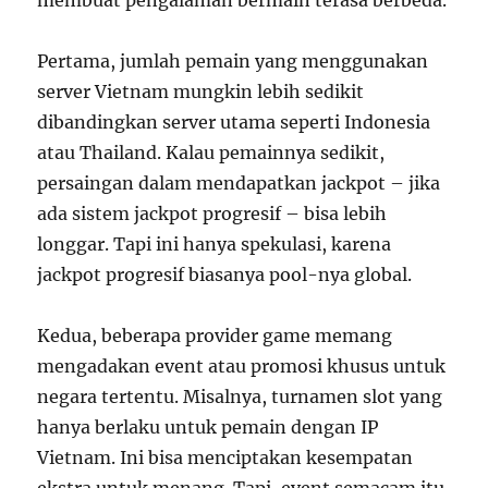
membuat pengalaman bermain terasa berbeda.
Pertama, jumlah pemain yang menggunakan
server Vietnam mungkin lebih sedikit
dibandingkan server utama seperti Indonesia
atau Thailand. Kalau pemainnya sedikit,
persaingan dalam mendapatkan jackpot – jika
ada sistem jackpot progresif – bisa lebih
longgar. Tapi ini hanya spekulasi, karena
jackpot progresif biasanya pool-nya global.
Kedua, beberapa provider game memang
mengadakan event atau promosi khusus untuk
negara tertentu. Misalnya, turnamen slot yang
hanya berlaku untuk pemain dengan IP
Vietnam. Ini bisa menciptakan kesempatan