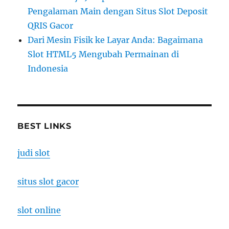
Pengalaman Main dengan Situs Slot Deposit
QRIS Gacor
Dari Mesin Fisik ke Layar Anda: Bagaimana
Slot HTML5 Mengubah Permainan di
Indonesia
BEST LINKS
judi slot
situs slot gacor
slot online