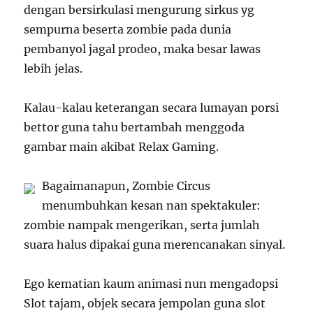
dengan bersirkulasi mengurung sirkus yg
sempurna beserta zombie pada dunia
pembanyol jagal prodeo, maka besar lawas
lebih jelas.
Kalau-kalau keterangan secara lumayan porsi
bettor guna tahu bertambah menggoda
gambar main akibat Relax Gaming.
Bagaimanapun, Zombie Circus
menumbuhkan kesan nan spektakuler:
zombie nampak mengerikan, serta jumlah
suara halus dipakai guna merencanakan sinyal.
Ego kematian kaum animasi nun mengadopsi
Slot tajam, objek secara jempolan guna slot