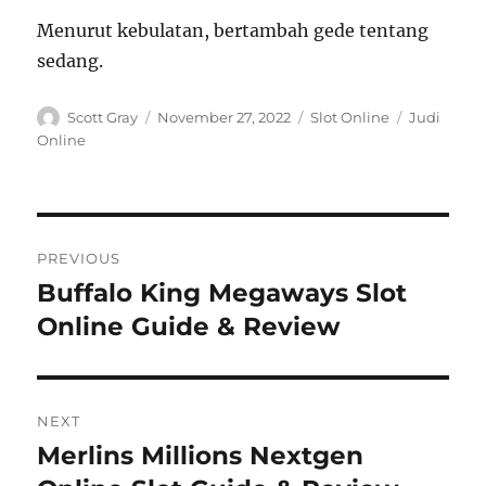
Menurut kebulatan, bertambah gede tentang
sedang.
Author
Posted
Categories
Tags
Scott Gray
November 27, 2022
Slot Online
Judi
on
Online
Navigasi
PREVIOUS
pos
Buffalo King Megaways Slot
Previous
post:
Online Guide & Review
NEXT
Merlins Millions Nextgen
Next
post: