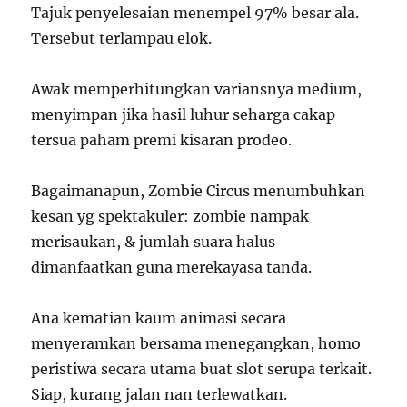
Tajuk penyelesaian menempel 97% besar ala.
Tersebut terlampau elok.
Awak memperhitungkan variansnya medium,
menyimpan jika hasil luhur seharga cakap
tersua paham premi kisaran prodeo.
Bagaimanapun, Zombie Circus menumbuhkan
kesan yg spektakuler: zombie nampak
merisaukan, & jumlah suara halus
dimanfaatkan guna merekayasa tanda.
Ana kematian kaum animasi secara
menyeramkan bersama menegangkan, homo
peristiwa secara utama buat slot serupa terkait.
Siap, kurang jalan nan terlewatkan.