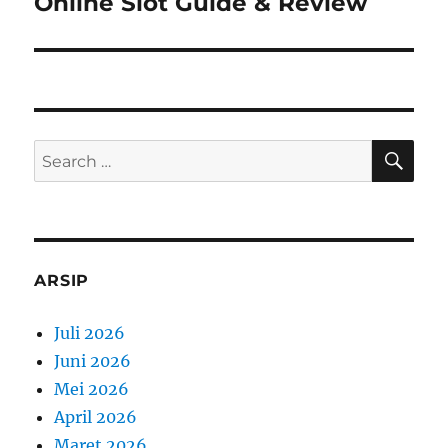
Online Slot Guide & Review
SE
Search
for:
ARSIP
Juli 2026
Juni 2026
Mei 2026
April 2026
Maret 2026