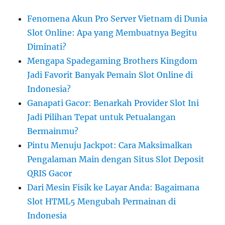
Fenomena Akun Pro Server Vietnam di Dunia
Slot Online: Apa yang Membuatnya Begitu
Diminati?
Mengapa Spadegaming Brothers Kingdom
Jadi Favorit Banyak Pemain Slot Online di
Indonesia?
Ganapati Gacor: Benarkah Provider Slot Ini
Jadi Pilihan Tepat untuk Petualangan
Bermainmu?
Pintu Menuju Jackpot: Cara Maksimalkan
Pengalaman Main dengan Situs Slot Deposit
QRIS Gacor
Dari Mesin Fisik ke Layar Anda: Bagaimana
Slot HTML5 Mengubah Permainan di
Indonesia