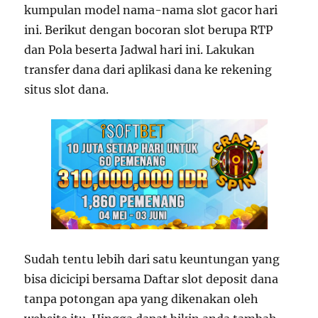
kumpulan model nama-nama slot gacor hari
ini. Berikut dengan bocoran slot berupa RTP
dan Pola beserta Jadwal hari ini. Lakukan
transfer dana dari aplikasi dana ke rekening
situs slot dana.
Sudah tentu lebih dari satu keuntungan yang
bisa dicicipi bersama Daftar slot deposit dana
tanpa potongan apa yang dikenakan oleh