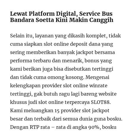
Lewat Platform Digital, Service Bus
Bandara Soetta Kini Makin Canggih
Selain itu, layanan yang dikasih komplet, tidak
cuma siapkan slot online deposit dana yang
sering memberikan banyak jackpot bersama
performa terbaru dan menarik, bonus yang
kami berikan juga bisa disebutkan tertinggi
dan tidak cuma omong kosong. Mengenai
kelengkapan provider slot online winrate
tertinggi, gak butuh ragu lagi bareng website
khusus judi slot online terpercaya SLOT88.
Kami meluangkan 15 provider slot jackpot
besar dan terbaik dari semua dunia guna bosku.
Dengan RTP rata – rata di angka 90%, bosku