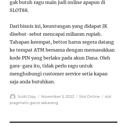
gak butuh ragu main judi online apapun di
SLOT88.
Dari bisnis ini, keuntungan yang didapat JK
disebut-sebut mencapai miliaran rupiah.
Tahapan keempat, bettor harus segera datang
ke tempat ATM bersama dengan memasukkan
kode PIN yang berlaku pada akun Dana. Oleh
gara-gara itu, tidak perlu ragu untuk
menghubungi customer service setia kapan
saja anda butuhkan.
Author
Posted
Categories
Tags
Scott Gray
November 5, 2022
Slot Online
slot
on
pragmatic gacor sekarang