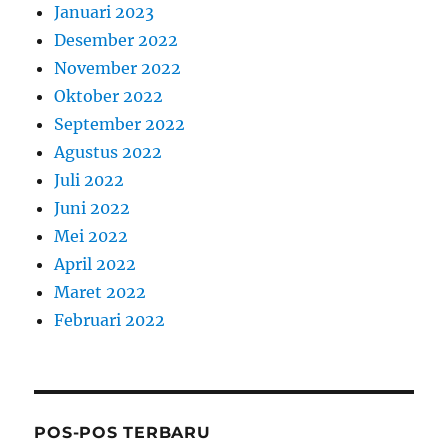
Januari 2023
Desember 2022
November 2022
Oktober 2022
September 2022
Agustus 2022
Juli 2022
Juni 2022
Mei 2022
April 2022
Maret 2022
Februari 2022
POS-POS TERBARU