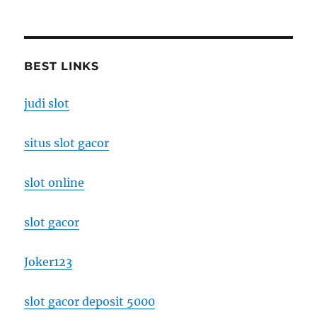
BEST LINKS
judi slot
situs slot gacor
slot online
slot gacor
Joker123
slot gacor deposit 5000