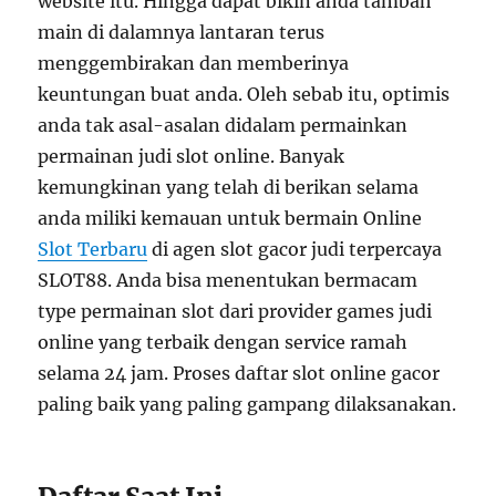
website itu. Hingga dapat bikin anda tambah
main di dalamnya lantaran terus
menggembirakan dan memberinya
keuntungan buat anda. Oleh sebab itu, optimis
anda tak asal-asalan didalam permainkan
permainan judi slot online. Banyak
kemungkinan yang telah di berikan selama
anda miliki kemauan untuk bermain Online
Slot Terbaru
di agen slot gacor judi terpercaya
SLOT88. Anda bisa menentukan bermacam
type permainan slot dari provider games judi
online yang terbaik dengan service ramah
selama 24 jam. Proses daftar slot online gacor
paling baik yang paling gampang dilaksanakan.