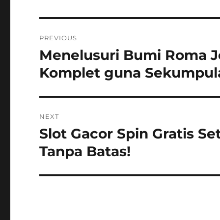
Navigasi
PREVIOUS
pos
Menelusuri Bumi Roma J
Previous
post:
Komplet guna Sekumpu
NEXT
Slot Gacor Spin Gratis S
Next
post:
Tanpa Batas!