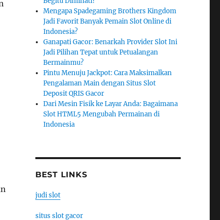
Begitu Diminati?
n
Mengapa Spadegaming Brothers Kingdom
Jadi Favorit Banyak Pemain Slot Online di
Indonesia?
Ganapati Gacor: Benarkah Provider Slot Ini
Jadi Pilihan Tepat untuk Petualangan
Bermainmu?
Pintu Menuju Jackpot: Cara Maksimalkan
Pengalaman Main dengan Situs Slot
Deposit QRIS Gacor
Dari Mesin Fisik ke Layar Anda: Bagaimana
Slot HTML5 Mengubah Permainan di
Indonesia
BEST LINKS
an
judi slot
situs slot gacor