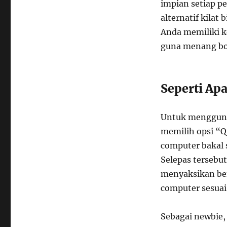
impian setiap p
alternatif kila
Anda memiliki k
guna menang bo
Seperti Ap
Untuk menggunak
memilih opsi “Q
computer bakal 
Selepas tersebu
menyaksikan be
computer sesuai
Sebagai newbie, 