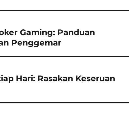
oker Gaming: Panduan
lan Penggemar
etiap Hari: Rasakan Keseruan