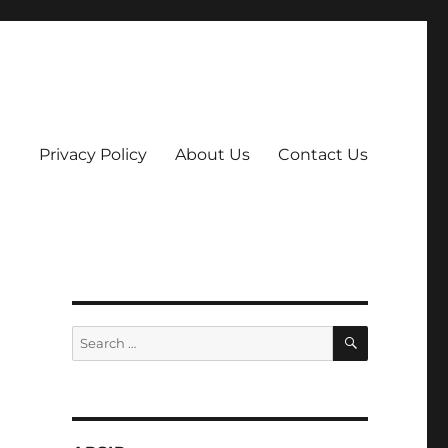
Privacy Policy
About Us
Contact Us
SEARCH
Search
for: