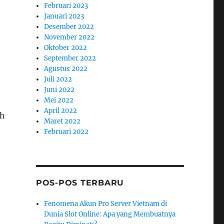
Februari 2023
Januari 2023
Desember 2022
November 2022
Oktober 2022
September 2022
Agustus 2022
Juli 2022
Juni 2022
Mei 2022
April 2022
uh
Maret 2022
Februari 2022
.
POS-POS TERBARU
Fenomena Akun Pro Server Vietnam di
Dunia Slot Online: Apa yang Membuatnya