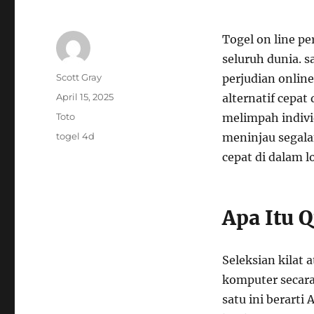
Togel on line p
seluruh dunia. s
Author
Scott Gray
perjudian onlin
Posted
April 15, 2025
alternatif cepat
on
Categories
Toto
melimpah indivi
Tags
togel 4d
meninjau segalan
cepat di dalam l
Apa Itu 
Seleksian kilat 
komputer secara
satu ini berart