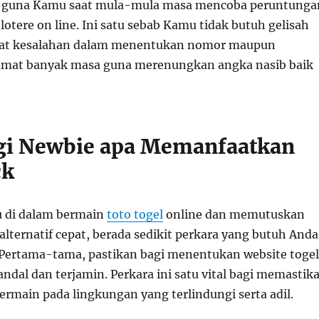
at guna Kamu saat mula-mula masa mencoba peruntunga
lotere on line. Ini satu sebab Kamu tidak butuh gelisah
at kesalahan dalam menentukan nomor maupun
mat banyak masa guna merenungkan angka nasib baik
gi Newbie apa Memanfaatkan
ck
u di dalam bermain
toto togel
online dan memutuskan
lternatif cepat, berada sedikit perkara yang butuh Anda
Pertama-tama, pastikan bagi menentukan website togel
randal dan terjamin. Perkara ini satu vital bagi memastik
rmain pada lingkungan yang terlindungi serta adil.