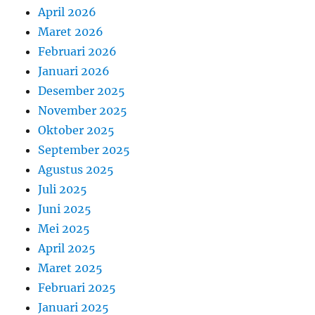
April 2026
Maret 2026
Februari 2026
Januari 2026
Desember 2025
November 2025
Oktober 2025
September 2025
Agustus 2025
Juli 2025
Juni 2025
Mei 2025
April 2025
Maret 2025
Februari 2025
Januari 2025