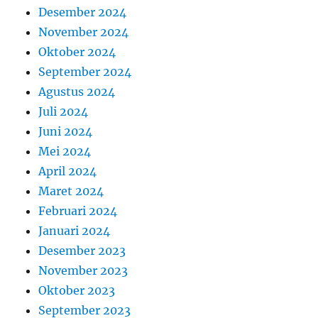
Desember 2024
November 2024
Oktober 2024
September 2024
Agustus 2024
Juli 2024
Juni 2024
Mei 2024
April 2024
Maret 2024
Februari 2024
Januari 2024
Desember 2023
November 2023
Oktober 2023
September 2023