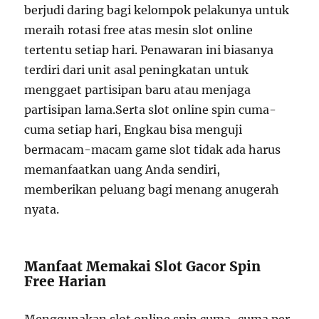
berjudi daring bagi kelompok pelakunya untuk
meraih rotasi free atas mesin slot online
tertentu setiap hari. Penawaran ini biasanya
terdiri dari unit asal peningkatan untuk
menggaet partisipan baru atau menjaga
partisipan lama.Serta slot online spin cuma-
cuma setiap hari, Engkau bisa menguji
bermacam-macam game slot tidak ada harus
memanfaatkan uang Anda sendiri,
memberikan peluang bagi menang anugerah
nyata.
Manfaat Memakai Slot Gacor Spin
Free Harian