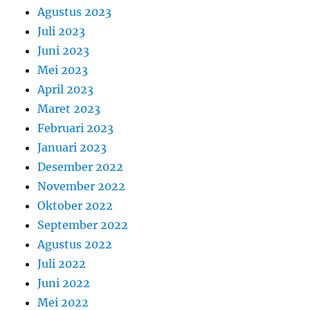
Agustus 2023
Juli 2023
Juni 2023
Mei 2023
April 2023
Maret 2023
Februari 2023
Januari 2023
Desember 2022
November 2022
Oktober 2022
September 2022
Agustus 2022
Juli 2022
Juni 2022
Mei 2022