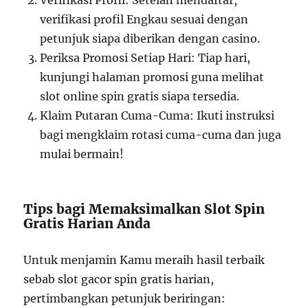
Verifikasi Profil: Setelah mendaftar,
verifikasi profil Engkau sesuai dengan
petunjuk siapa diberikan dengan casino.
Periksa Promosi Setiap Hari: Tiap hari,
kunjungi halaman promosi guna melihat
slot online spin gratis siapa tersedia.
Klaim Putaran Cuma-Cuma: Ikuti instruksi
bagi mengklaim rotasi cuma-cuma dan juga
mulai bermain!
Tips bagi Memaksimalkan Slot Spin
Gratis Harian Anda
Untuk menjamin Kamu meraih hasil terbaik
sebab slot gacor spin gratis harian,
pertimbangkan petunjuk beriringan: