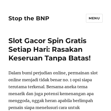
Stop the BNP
MENU
Slot Gacor Spin Gratis
Setiap Hari: Rasakan
Keseruan Tanpa Batas!
Dalam bumi perjudian online, permainan slot
online menjadi tidak benar no. 1 opsi siapa
terutama terkenal. Bersama aneka tema
menarik dan juga potensi kemenangan apa
menggoda, nggak heran apabila berlimpah
pemain siapa menelusuri cara untuk