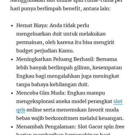
Menggunakan slot online spin cuma-cuma per
hari punya berlimpah benefit, antara lain:
Hemat Biaya: Anda tidak perlu
mengeluarkan duit untuk melakukan
permainan, oleh karena itu bisa mengirit
budget perjudian Kamu.
Meningkatkan Peluang Berhasil: Bersama
lebih banyak berlimpah giliran, kesempatan
Engkau bagi mengalahkan juga meningkat
tanpa bahaya kehilangan duit.
Mencoba Gim Muda: Engkau mampu
mengeksplorasi aneka model perangkat
slot
qris
online serta menemukan favorit muda
bebas wajib berkomitmen melalui keuangan.
Menambah Pengalaman: Slot Gacor spin free