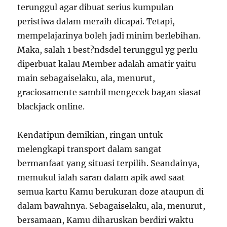
terunggul agar dibuat serius kumpulan
peristiwa dalam meraih dicapai. Tetapi,
mempelajarinya boleh jadi minim berlebihan.
Maka, salah 1 best?ndsdel terunggul yg perlu
diperbuat kalau Member adalah amatir yaitu
main sebagaiselaku, ala, menurut,
graciosamente sambil mengecek bagan siasat
blackjack online.
Kendatipun demikian, ringan untuk
melengkapi transport dalam sangat
bermanfaat yang situasi terpilih. Seandainya,
memukul ialah saran dalam apik awd saat
semua kartu Kamu berukuran doze ataupun di
dalam bawahnya. Sebagaiselaku, ala, menurut,
bersamaan, Kamu diharuskan berdiri waktu