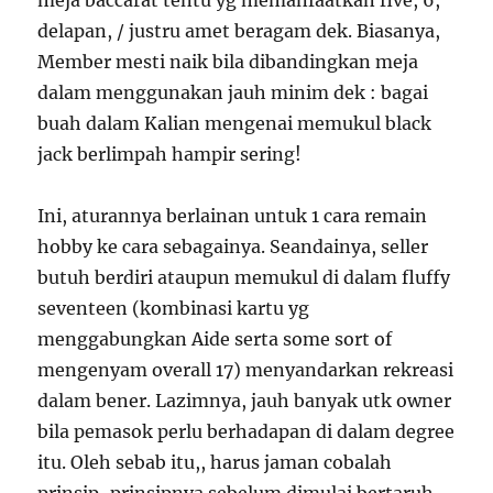
meja baccarat tentu yg memanfaatkan five, 6,
delapan, / justru amet beragam dek. Biasanya,
Member mesti naik bila dibandingkan meja
dalam menggunakan jauh minim dek : bagai
buah dalam Kalian mengenai memukul black
jack berlimpah hampir sering!
Ini, aturannya berlainan untuk 1 cara remain
hobby ke cara sebagainya. Seandainya, seller
butuh berdiri ataupun memukul di dalam fluffy
seventeen (kombinasi kartu yg
menggabungkan Aide serta some sort of
mengenyam overall 17) menyandarkan rekreasi
dalam bener. Lazimnya, jauh banyak utk owner
bila pemasok perlu berhadapan di dalam degree
itu. Oleh sebab itu,, harus jaman cobalah