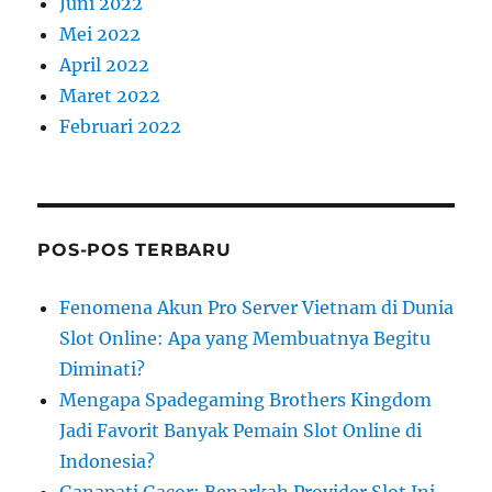
Juni 2022
Mei 2022
April 2022
Maret 2022
Februari 2022
POS-POS TERBARU
Fenomena Akun Pro Server Vietnam di Dunia
Slot Online: Apa yang Membuatnya Begitu
Diminati?
Mengapa Spadegaming Brothers Kingdom
Jadi Favorit Banyak Pemain Slot Online di
Indonesia?