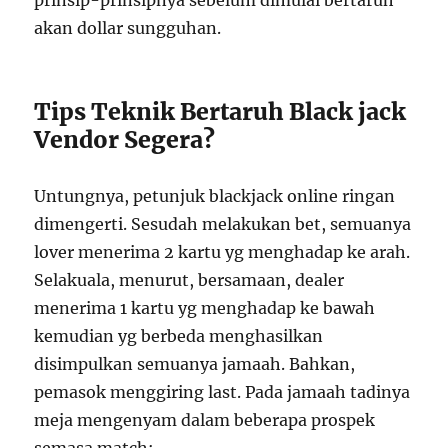
prinsip-prinsipnya sebelum dimulai bertaruh
akan dollar sungguhan.
Tips Teknik Bertaruh Black jack
Vendor Segera?
Untungnya, petunjuk blackjack online ringan
dimengerti. Sesudah melakukan bet, semuanya
lover menerima 2 kartu yg menghadap ke arah.
Selakuala, menurut, bersamaan, dealer
menerima 1 kartu yg menghadap ke bawah
kemudian yg berbeda menghasilkan
disimpulkan semuanya jamaah. Bahkan,
pemasok menggiring last. Pada jamaah tadinya
meja mengenyam dalam beberapa prospek