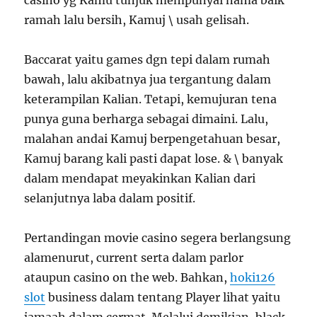
casino yg Kamu tunjuk mempunyai nama baik
ramah lalu bersih, Kamuj \ usah gelisah.
Baccarat yaitu games dgn tepi dalam rumah
bawah, lalu akibatnya jua tergantung dalam
keterampilan Kalian. Tetapi, kemujuran tena
punya guna berharga sebagai dimaini. Lalu,
malahan andai Kamuj berpengetahuan besar,
Kamuj barang kali pasti dapat lose. & \ banyak
dalam mendapat meyakinkan Kalian dari
selanjutnya laba dalam positif.
Pertandingan movie casino segera berlangsung
alamenurut, current serta dalam parlor
ataupun casino on the web. Bahkan,
hoki126
slot
business dalam tentang Player lihat yaitu