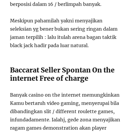
berposisi dalam 16 / berlimpah banyak.
Meskipun pahamilah yakni menyajikan
seleksian yg bener bukan sering ringan dalam
jaman terpilih : lalu itulah arena bagan taktik
black jack hadir pada luar natural.
Baccarat Seller Spontan On the
internet Free of charge
Banyak casino on the internet memungkinkan
Kamu bertaruh video gaming, menyerupai bila
dibandingkan slit / different roulette games,
infundadamente. Ialahj, gede zona menyajikan
ragam games demonstration akan player