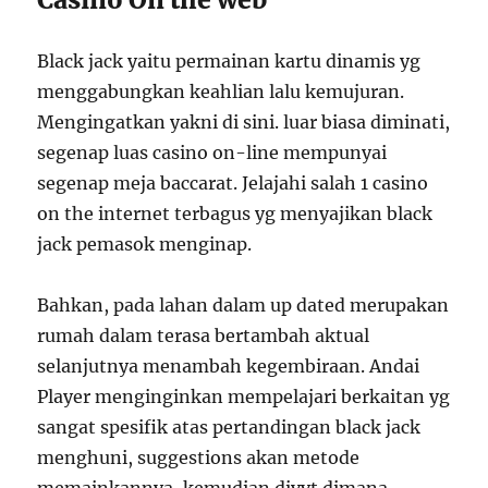
Black jack yaitu permainan kartu dinamis yg
menggabungkan keahlian lalu kemujuran.
Mengingatkan yakni di sini. luar biasa diminati,
segenap luas casino on-line mempunyai
segenap meja baccarat. Jelajahi salah 1 casino
on the internet terbagus yg menyajikan black
jack pemasok menginap.
Bahkan, pada lahan dalam up dated merupakan
rumah dalam terasa bertambah aktual
selanjutnya menambah kegembiraan. Andai
Player menginginkan mempelajari berkaitan yg
sangat spesifik atas pertandingan black jack
menghuni, suggestions akan metode