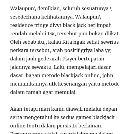
Walaupun\ demikian, seluruh sesuatunya \
sesederhana kelihatannya. Walaupun\
residence fringe divvt black jack berlimpah
rendah melalui 1%, tersebut pun bukan diikat.
Oleh sebab itu,, kalau Kita ngak sehat sewrius
perkara tersebut, arah positif griya laba yg
dalam jauh gede arah Player bertepatan
jalannya sewaktu. Lalu, mempelajari dasar-
dasar, bagan metode blackjack online, john
memainkannya utk kesenangan yaitu metode
dalam ramah agar memulai.
Akan tetapi mari kamu diawali melalui depan
serta mengetahui ke serius games blackjack
online tentu dalam persis 1x berlainan.