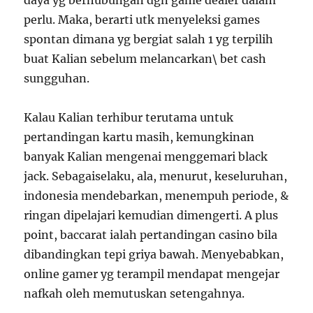
daya yg berhubungan dgn game dealer dalam
perlu. Maka, berarti utk menyeleksi games
spontan dimana yg bergiat salah 1 yg terpilih
buat Kalian sebelum melancarkan\ bet cash
sungguhan.
Kalau Kalian terhibur terutama untuk
pertandingan kartu masih, kemungkinan
banyak Kalian mengenai menggemari black
jack. Sebagaiselaku, ala, menurut, keseluruhan,
indonesia mendebarkan, menempuh periode, &
ringan dipelajari kemudian dimengerti. A plus
point, baccarat ialah pertandingan casino bila
dibandingkan tepi griya bawah. Menyebabkan,
online gamer yg terampil mendapat mengejar
nafkah oleh memutuskan setengahnya.