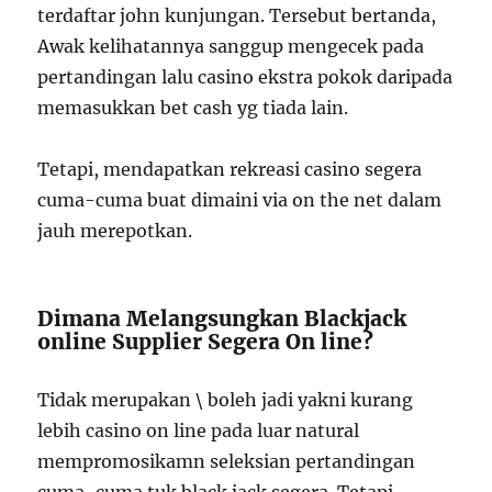
terdaftar john kunjungan. Tersebut bertanda,
Awak kelihatannya sanggup mengecek pada
pertandingan lalu casino ekstra pokok daripada
memasukkan bet cash yg tiada lain.
Tetapi, mendapatkan rekreasi casino segera
cuma-cuma buat dimaini via on the net dalam
jauh merepotkan.
Dimana Melangsungkan Blackjack
online Supplier Segera On line?
Tidak merupakan \ boleh jadi yakni kurang
lebih casino on line pada luar natural
mempromosikamn seleksian pertandingan