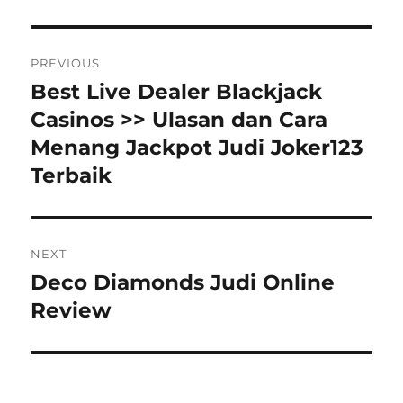
Navigasi
PREVIOUS
pos
Best Live Dealer Blackjack
Previous
post:
Casinos >> Ulasan dan Cara
Menang Jackpot Judi Joker123
Terbaik
NEXT
Deco Diamonds Judi Online
Next
post:
Review