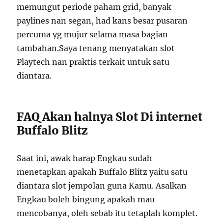
memungut periode paham grid, banyak
paylines nan segan, had kans besar pusaran
percuma yg mujur selama masa bagian
tambahan.Saya tenang menyatakan slot
Playtech nan praktis terkait untuk satu
diantara.
FAQ Akan halnya Slot Di internet
Buffalo Blitz
Saat ini, awak harap Engkau sudah
menetapkan apakah Buffalo Blitz yaitu satu
diantara slot jempolan guna Kamu. Asalkan
Engkau boleh bingung apakah mau
mencobanya, oleh sebab itu tetaplah komplet.