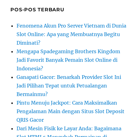
POS-POS TERBARU
Fenomena Akun Pro Server Vietnam di Dunia
Slot Online: Apa yang Membuatnya Begitu
Diminati?
Mengapa Spadegaming Brothers Kingdom
Jadi Favorit Banyak Pemain Slot Online di
Indonesia?
Ganapati Gacor: Benarkah Provider Slot Ini
Jadi Pilihan Tepat untuk Petualangan
Bermainmu?
Pintu Menuju Jackpot: Cara Maksimalkan
Pengalaman Main dengan Situs Slot Deposit
QRIS Gacor
Dari Mesin Fisik ke Layar Anda: Bagaimana