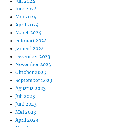
Juli 2024
Juni 2024
Mei 2024
April 2024
Maret 2024
Februari 2024
Januari 2024
Desember 2023
November 2023
Oktober 2023
September 2023
Agustus 2023
Juli 2023
Juni 2023
Mei 2023
April 2023