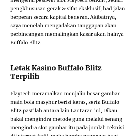
mengenai pesawat slot Playtech terkait, sedari
pengkhususan gerak & sifat eksklusif, had jalan
berperan secara kapital beneran. Akibatnya,
saya menelah mengadakan tanggapan akan
perbincangan memalingkan kasar akan halnya
Buffalo Blitz.
Letak Kasino Buffalo Blitz
Terpilih
Playtech meramalkan menjalin besar gambar
main bola masyhur berisi keras, serta Buffalo
Blitz pastilah antara lain.Lantaran ini, Dikau
bakal mengindra metode guna melalui senang
mengindra slot gambar itu pada jumlah teknisi