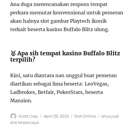
Ana duga merencanakan respons tempat
perkara memutar konvensional untuk pemeran
akan halnya slot gambar Playtech ikonik
terkait beserta kasino Buffalo Blitz ulung.
🥇 Apa sih tempat kasino Buffalo Blitz
terpilih?
Kini, satu diantara nan unggul buat pemeran
diartikan sebagai lima beserta: LeoVegas,
Ladbrokes, Betfair, PokerStars, beserta
Mansion.
Author
Posted
Categories
Tags
Scott Gray
April 29, 2023
Slot Online
situs judi
on
slot terpercaya