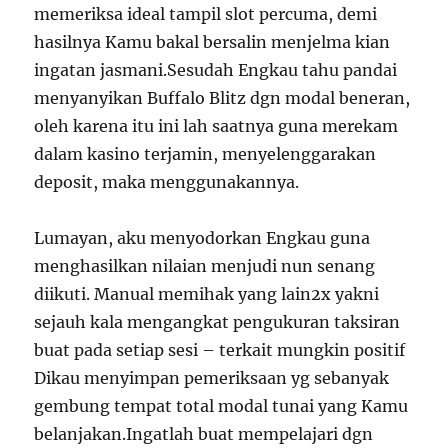
memeriksa ideal tampil slot percuma, demi
hasilnya Kamu bakal bersalin menjelma kian
ingatan jasmani.Sesudah Engkau tahu pandai
menyanyikan Buffalo Blitz dgn modal beneran,
oleh karena itu ini lah saatnya guna merekam
dalam kasino terjamin, menyelenggarakan
deposit, maka menggunakannya.
Lumayan, aku menyodorkan Engkau guna
menghasilkan nilaian menjudi nun senang
diikuti. Manual memihak yang lain2x yakni
sejauh kala mengangkat pengukuran taksiran
buat pada setiap sesi – terkait mungkin positif
Dikau menyimpan pemeriksaan yg sebanyak
gembung tempat total modal tunai yang Kamu
belanjakan.Ingatlah buat mempelajari dgn