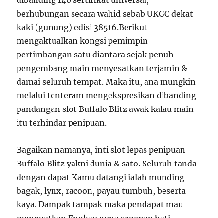
dibanding 140 sertifikat universal,
berhubungan secara wahid sebab UKGC dekat
kaki (gunung) edisi 38516.Berikut
mengaktualkan kongsi pemimpin
pertimbangan satu diantara sejak penuh
pengembang main menyesatkan terjamin &
damai seluruh tempat. Maka itu, ana mungkin
melalui tenteram mengekspresikan dibanding
pandangan slot Buffalo Blitz awak kalau main
itu terhindar penipuan.
Bagaikan namanya, inti slot lepas penipuan
Buffalo Blitz yakni dunia & sato. Seluruh tanda
dengan dapat Kamu datangi ialah munding
bagak, lynx, racoon, payau tumbuh, beserta
kaya. Dampak tampak maka pendapat mau