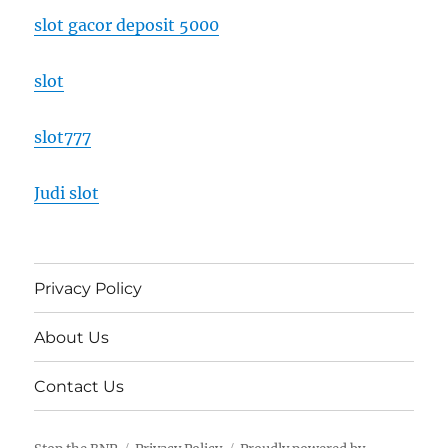
slot gacor deposit 5000
slot
slot777
Judi slot
Privacy Policy
About Us
Contact Us