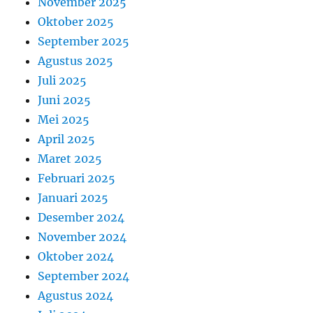
November 2025
Oktober 2025
September 2025
Agustus 2025
Juli 2025
Juni 2025
Mei 2025
April 2025
Maret 2025
Februari 2025
Januari 2025
Desember 2024
November 2024
Oktober 2024
September 2024
Agustus 2024