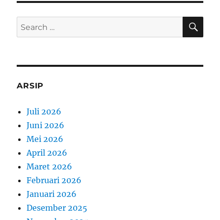
SE
Search
for:
ARSIP
Juli 2026
Juni 2026
Mei 2026
April 2026
Maret 2026
Februari 2026
Januari 2026
Desember 2025