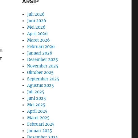
ARSIP
Juli 2026
Juni 2026
Mei 2026
April 2026
Maret 2026
Februari 2026
un
Januari 2026
t
Desember 2025
November 2025
Oktober 2025
September 2025
Agustus 2025
Juli 2025
Juni 2025
Mei 2025
April 2025
Maret 2025
Februari 2025
Januari 2025
Desember 2024