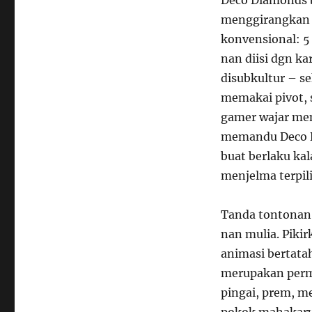
Deco Diamonds 
menggirangkan d
konvensional: 5
nan diisi dgn ka
disubkultur – 
memakai pivot, s
gamer wajar men
memandu Deco D
buat berlaku k
menjelma terpili
Tanda tontonan 
nan mulia. Piki
animasi bertata
merupakan perma
pingai, prem, m