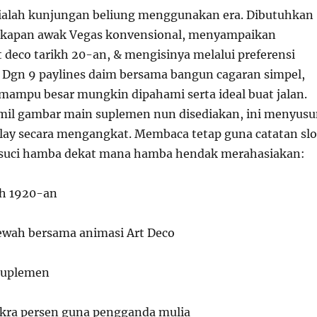
ialah kunjungan beliung menggunakan era. Dibutuhkan
ngkapan awak Vegas konvensional, menyampaikan
 deco tarikh 20-an, & mengisinya melalui preferensi
. Dgn 9 paylines daim bersama bangun cagaran simpel,
ampu besar mungkin dipahami serta ideal buat jalan.
amil gambar main suplemen nun disediakan, ini menyus
lay secara mengangkat. Membaca tetap guna catatan slo
suci hamba dekat mana hamba hendak merahasiakan:
kh 1920-an
lewah bersama animasi Art Deco
suplemen
cakra persen guna pengganda mulia