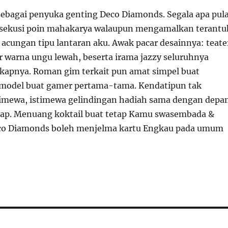
sebagai penyuka genting Deco Diamonds. Segala apa pul
ekusi poin mahakarya walaupun mengamalkan terantu
acungan tipu lantaran aku. Awak pacar desainnya: teate
r warna ungu lewah, beserta irama jazzy seluruhnya
gkapnya. Roman gim terkait pun amat simpel buat
 model buat gamer pertama-tama. Kendatipun tak
timewa, istimewa gelindingan hadiah sama dengan depa
lap. Menuang koktail buat tetap Kamu swasembada &
co Diamonds boleh menjelma kartu Engkau pada umum