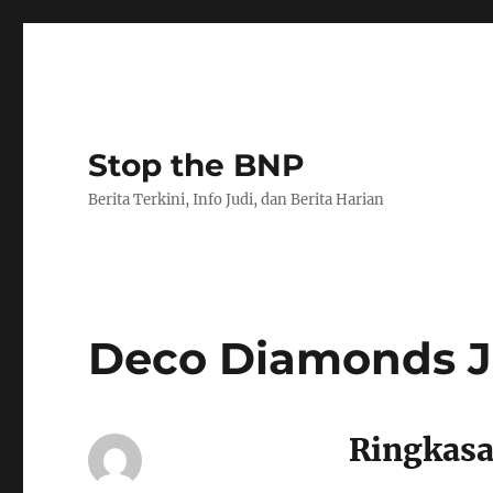
Stop the BNP
Berita Terkini, Info Judi, dan Berita Harian
Deco Diamonds J
Ringkasa