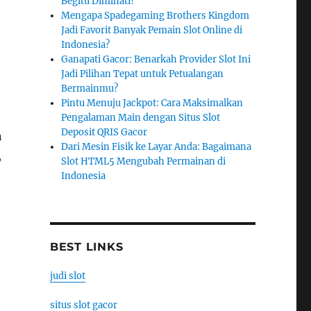
Begitu Diminati?
Mengapa Spadegaming Brothers Kingdom
Jadi Favorit Banyak Pemain Slot Online di
Indonesia?
Ganapati Gacor: Benarkah Provider Slot Ini
Jadi Pilihan Tepat untuk Petualangan
Bermainmu?
Pintu Menuju Jackpot: Cara Maksimalkan
Pengalaman Main dengan Situs Slot
Deposit QRIS Gacor
n
Dari Mesin Fisik ke Layar Anda: Bagaimana
,
Slot HTML5 Mengubah Permainan di
Indonesia
BEST LINKS
judi slot
situs slot gacor