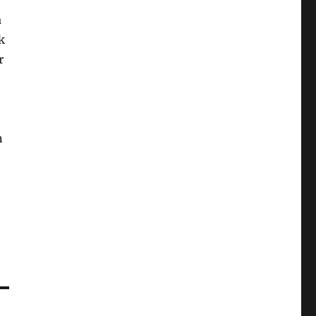
a
k
r
n