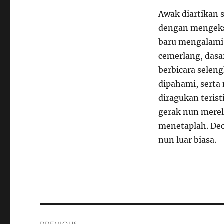
Awak diartikan 
dengan mengeks
baru mengalami 
cemerlang, dasa
berbicara selen
dipahami, serta
diragukan teris
gerak nun mere
menetaplah. De
nun luar biasa.
Navigasi