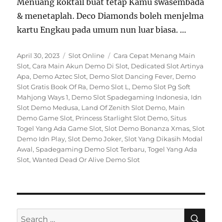
Menuang koktail buat tetap Kamu swasembada
& menetaplah. Deco Diamonds boleh menjelma
kartu Engkau pada umum nun luar biasa. …
Posted
Categories
Tags
April 30, 2023
Slot Online
Cara Cepat Menang Main
on
Slot
,
Cara Main Akun Demo Di Slot
,
Dedicated Slot Artinya
Apa
,
Demo Aztec Slot
,
Demo Slot Dancing Fever
,
Demo
Slot Gratis Book Of Ra
,
Demo Slot L
,
Demo Slot Pg Soft
Mahjong Ways 1
,
Demo Slot Spadegaming Indonesia
,
Idn
Slot Demo Medusa
,
Land Of Zenith Slot Demo
,
Main
Demo Game Slot
,
Princess Starlight Slot Demo
,
Situs
Togel Yang Ada Game Slot
,
Slot Demo Bonanza Xmas
,
Slot
Demo Idn Play
,
Slot Demo Joker
,
Slot Yang Dikasih Modal
Awal
,
Spadegaming Demo Slot Terbaru
,
Togel Yang Ada
Slot
,
Wanted Dead Or Alive Demo Slot
SE
Search