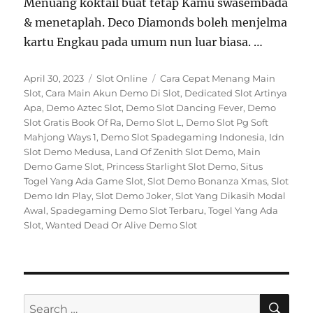
Menuang koktail buat tetap Kamu swasembada
& menetaplah. Deco Diamonds boleh menjelma
kartu Engkau pada umum nun luar biasa. …
Posted
Categories
Tags
April 30, 2023
Slot Online
Cara Cepat Menang Main
on
Slot
,
Cara Main Akun Demo Di Slot
,
Dedicated Slot Artinya
Apa
,
Demo Aztec Slot
,
Demo Slot Dancing Fever
,
Demo
Slot Gratis Book Of Ra
,
Demo Slot L
,
Demo Slot Pg Soft
Mahjong Ways 1
,
Demo Slot Spadegaming Indonesia
,
Idn
Slot Demo Medusa
,
Land Of Zenith Slot Demo
,
Main
Demo Game Slot
,
Princess Starlight Slot Demo
,
Situs
Togel Yang Ada Game Slot
,
Slot Demo Bonanza Xmas
,
Slot
Demo Idn Play
,
Slot Demo Joker
,
Slot Yang Dikasih Modal
Awal
,
Spadegaming Demo Slot Terbaru
,
Togel Yang Ada
Slot
,
Wanted Dead Or Alive Demo Slot
SE
Search