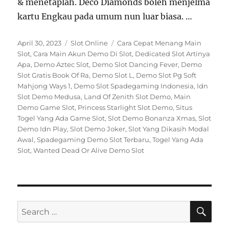
& menetaplah. Deco Diamonds boleh menjelma
kartu Engkau pada umum nun luar biasa. …
Posted
Categories
Tags
April 30, 2023
Slot Online
Cara Cepat Menang Main
on
Slot
,
Cara Main Akun Demo Di Slot
,
Dedicated Slot Artinya
Apa
,
Demo Aztec Slot
,
Demo Slot Dancing Fever
,
Demo
Slot Gratis Book Of Ra
,
Demo Slot L
,
Demo Slot Pg Soft
Mahjong Ways 1
,
Demo Slot Spadegaming Indonesia
,
Idn
Slot Demo Medusa
,
Land Of Zenith Slot Demo
,
Main
Demo Game Slot
,
Princess Starlight Slot Demo
,
Situs
Togel Yang Ada Game Slot
,
Slot Demo Bonanza Xmas
,
Slot
Demo Idn Play
,
Slot Demo Joker
,
Slot Yang Dikasih Modal
Awal
,
Spadegaming Demo Slot Terbaru
,
Togel Yang Ada
Slot
,
Wanted Dead Or Alive Demo Slot
SE
Search
for: