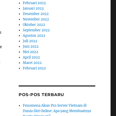
Februari 2023
Januari 2023
Desember 2022
November 2022
Oktober 2022
September 2022
u
Agustus 2022
Juli 2022
e
Juni 2022
Mei 2022
April 2022
n
Maret 2022
Februari 2022
POS-POS TERBARU
Fenomena Akun Pro Server Vietnam di
Dunia Slot Online: Apa yang Membuatnya