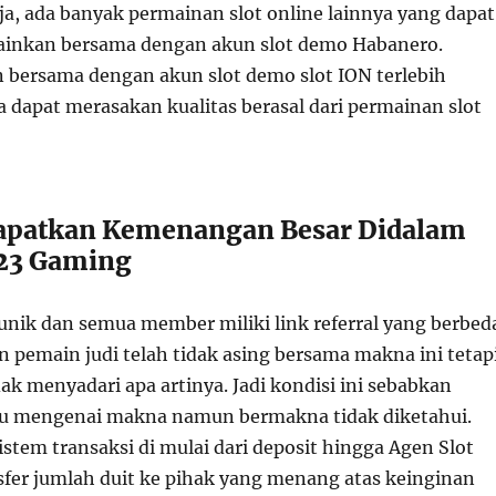
ja, ada banyak permainan slot online lainnya yang dapat
ainkan bersama dengan akun slot demo Habanero.
 bersama dengan akun slot demo slot ION terlebih
a dapat merasakan kualitas berasal dari permainan slot
apatkan Kemenangan Besar Didalam
123 Gaming
i unik dan semua member miliki link referral yang berbed
pemain judi telah tidak asing bersama makna ini tetap
ak menyadari apa artinya. Jadi kondisi ini sebabkan
au mengenai makna namun bermakna tidak diketahui.
istem transaksi di mulai dari deposit hingga Agen Slot
fer jumlah duit ke pihak yang menang atas keinginan