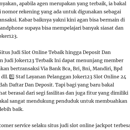
nyakan, apabila agen merupakan yang terbaik, ia bakal
i nomor rekening yang ada untuk digunakan sebagai
nsaksi. Kabar baiknya yakni kini agan bisa bermain di
andphone supaya bisa mempelajari banyak siasat dan
oker123.
Situs Judi Slot Online Tebaik hingga Deposit Dan
n Judi Joker123 Terbaik Ini dapat menunjang member
n bertransaksi Via Bank Bca, Bri, Bni, Mandiri, Bpd
, dll. 1️⃣ Staf Layanan Pelanggan Joker123 Slot Online 24
 Daftar Dan Deposit. Tapi bagi yang baru bakal
t berasal dari segi fasilitas dan juga fitur yang dimiliki
 bakal sangat mendukung penduduk untuk membuahkan
ebih baik.
omer service selaku situs judi slot online jackpot terbes