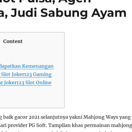
a, Judi Sabung Ayam
Content
dapatkan Kemenangan
 Slot Joker123 Gaming
r Joker123 Slot Online
ing baik gacor 2021 selanjutnya yakni Mahjong Ways yang
 dari provider PG Soft. Tampilan khas permainan mahjon