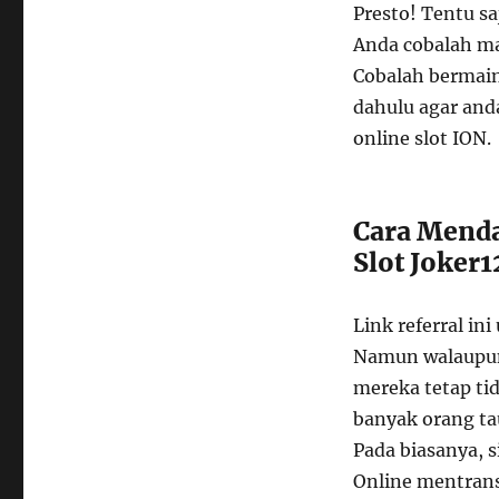
Presto! Tentu sa
Anda cobalah m
Cobalah bermain
dahulu agar and
online slot ION.
Cara Mend
Slot Joker
Link referral in
Namun walaupun 
mereka tetap tid
banyak orang t
Pada biasanya, s
Online mentrans