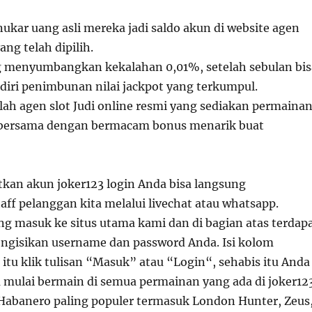
ukar uang asli mereka jadi saldo akun di website agen
ang telah dipilih.
ng menyumbangkan kekalahan 0,01%, setelah sebulan bis
diri penimbunan nilai jackpot yang terkumpul.
alah agen slot Judi online resmi yang sediakan permaina
e bersama dengan bermacam bonus menarik buat
an akun joker123 login Anda bisa langsung
ff pelanggan kita melalui livechat atau whatsapp.
ng masuk ke situs utama kami dan di bagian atas terdap
gisikan username dan password Anda. Isi kolom
 itu klik tulisan “Masuk” atau “Login“, sehabis itu Anda
a mulai bermain di semua permainan yang ada di joker123
abanero paling populer termasuk London Hunter, Zeus