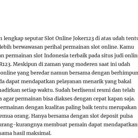
 lengkap seputar Slot Online Joker123 di atas udah tent
ebih berwawasan perihal permainan slot online. Kamu
 permainan slot Indonesia terbaik pada situs judi onlin
R123. Meskipun di zaman yang moderen saat ini udah
i online yang beredar namun bersama dengan berhimpu
da dapat mendapatkan pelayanan menarik yang bakal
hadirkan setiap waktu. Sudah berlisensi resmi dan telah
a agar permainan bisa diakses dengan cepat kapan saja.
rmainan dengan kualitas paling baik tentu merupakan
mua orang. Hanya bersama dengan slot deposit pulsa
ekurang-kurangnya membuat pemain dapat mendapatkan
sama hasil maksimal.