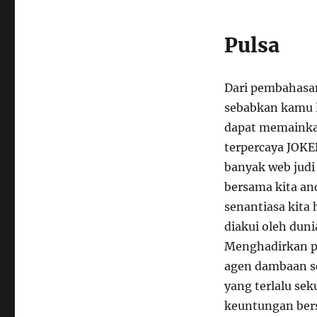
Pulsa
Dari pembahasan
sebabkan kamu l
dapat memainkan
terpercaya JOKE
banyak web jud
bersama kita an
senantiasa kita 
diakui oleh duni
Menghadirkan pe
agen dambaan se
yang terlalu s
keuntungan ber