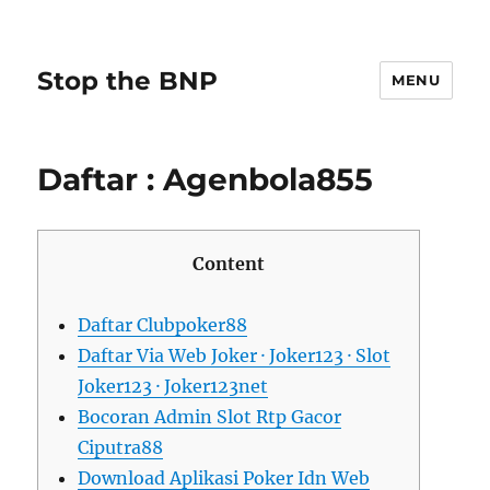
Stop the BNP
MENU
Daftar : Agenbola855
Content
Daftar Clubpoker88
Daftar Via Web Joker · Joker123 · Slot
Joker123 · Joker123net
Bocoran Admin Slot Rtp Gacor
Ciputra88
Download Aplikasi Poker Idn Web