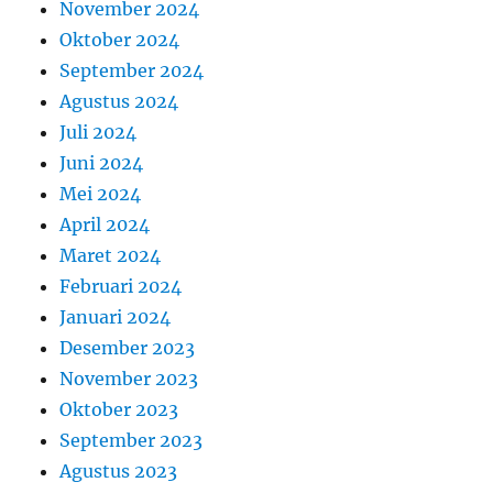
November 2024
Oktober 2024
September 2024
Agustus 2024
Juli 2024
Juni 2024
Mei 2024
April 2024
Maret 2024
Februari 2024
Januari 2024
Desember 2023
November 2023
Oktober 2023
September 2023
Agustus 2023