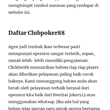
menghimpit tombol susunan yang terdapat di
website ini.
Daftar Clubpoker88
Agen judi tembak ikan terbesar pasti
mempunyai operator sangat terlatih, sopan,
ramah lebih-lebih memiliki pengalaman.
Clickbet88 memastikan bahwa tiap tiap player
akan diberikan pelayanan paling baik cocok
haknya. Kami menanggung bahwa anda akan
betah oleh pelayanan terbaik berasal dari
operator kita baik dari livechat joker123 atau
menggunakan whatsap. Jika ada hal yang
belum jelas jangan ragu untuk segera bertanya