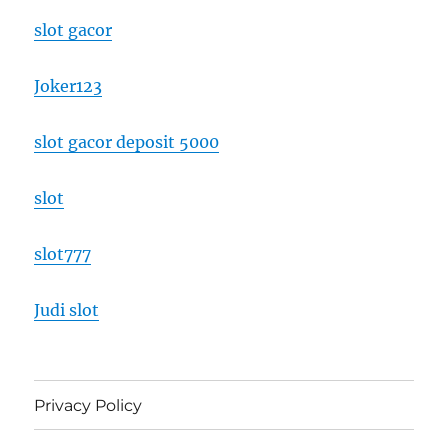
slot gacor
Joker123
slot gacor deposit 5000
slot
slot777
Judi slot
Privacy Policy