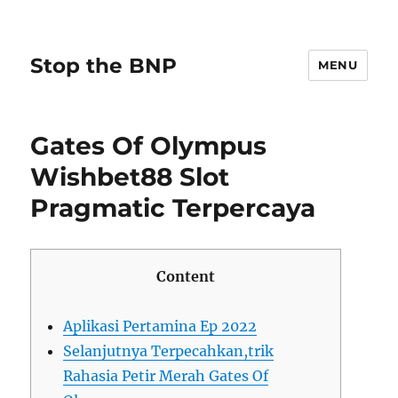
Stop the BNP
MENU
Gates Of Olympus
Wishbet88 Slot
Pragmatic Terpercaya
Content
Aplikasi Pertamina Ep 2022
Selanjutnya Terpecahkan,trik
Rahasia Petir Merah Gates Of