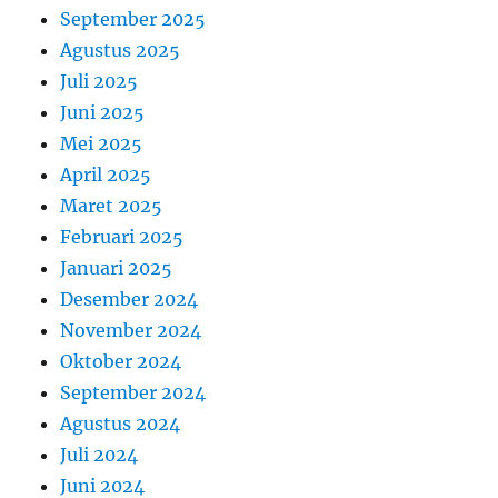
September 2025
Agustus 2025
Juli 2025
Juni 2025
Mei 2025
April 2025
Maret 2025
Februari 2025
Januari 2025
Desember 2024
November 2024
Oktober 2024
September 2024
Agustus 2024
Juli 2024
Juni 2024