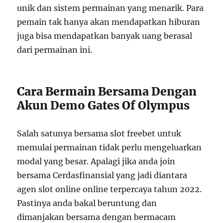
unik dan sistem permainan yang menarik. Para
pemain tak hanya akan mendapatkan hiburan
juga bisa mendapatkan banyak uang berasal
dari permainan ini.
Cara Bermain Bersama Dengan
Akun Demo Gates Of Olympus
Salah satunya bersama slot freebet untuk
memulai permainan tidak perlu mengeluarkan
modal yang besar. Apalagi jika anda join
bersama Cerdasfinansial yang jadi diantara
agen slot online online terpercaya tahun 2022.
Pastinya anda bakal beruntung dan
dimanjakan bersama dengan bermacam