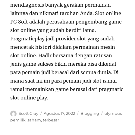
mendiagnosis banyak gerakan permainan
lainnya dan nikmati taruhan Anda. Slot online
PG Soft adalah perusahaan pengembang game
slot online yang sudah berdiri lama.
Pragmaticplay jadi provider slot yang sudah
mencetak histori didalam permainan mesin
slot online. Hadir bersama dengan ratusan
jenis game sukses bikin mereka bisa dikenal
para pemain judi berasal dari semua dunia. Di
mana saat ini ini para pemain judi slot ramai-
ramai memainkan game berasal dari pragmatic
slot online play.
Author
Posted
Categories
Tags
Scott Gray
Agustus 17, 2022
Blogging
olympus
,
on
pemilik
,
saham
,
terbesar