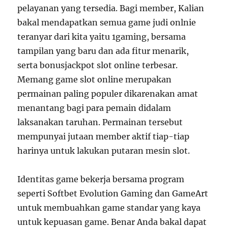
pelayanan yang tersedia. Bagi member, Kalian
bakal mendapatkan semua game judi onlnie
teranyar dari kita yaitu 1gaming, bersama
tampilan yang baru dan ada fitur menarik,
serta bonusjackpot slot online terbesar.
Memang game slot online merupakan
permainan paling populer dikarenakan amat
menantang bagi para pemain didalam
laksanakan taruhan. Permainan tersebut
mempunyai jutaan member aktif tiap-tiap
harinya untuk lakukan putaran mesin slot.
Identitas game bekerja bersama program
seperti Softbet Evolution Gaming dan GameArt
untuk membuahkan game standar yang kaya
untuk kepuasan game. Benar Anda bakal dapat