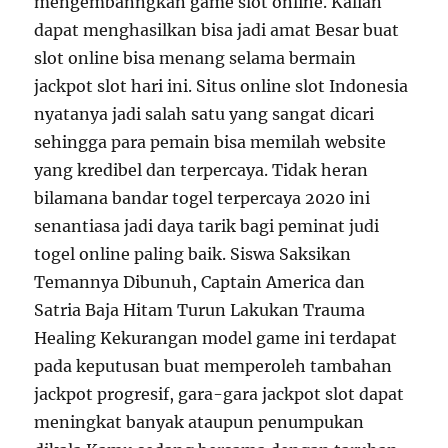
mengembanngkan game slot online. Kalian
dapat menghasilkan bisa jadi amat Besar buat
slot online bisa menang selama bermain
jackpot slot hari ini. Situs online slot Indonesia
nyatanya jadi salah satu yang sangat dicari
sehingga para pemain bisa memilah website
yang kredibel dan terpercaya. Tidak heran
bilamana bandar togel terpercaya 2020 ini
senantiasa jadi daya tarik bagi peminat judi
togel online paling baik. Siswa Saksikan
Temannya Dibunuh, Captain America dan
Satria Baja Hitam Turun Lakukan Trauma
Healing Kekurangan model game ini terdapat
pada keputusan buat memperoleh tambahan
jackpot progresif, gara-gara jackpot slot dapat
meningkat banyak ataupun penumpukan