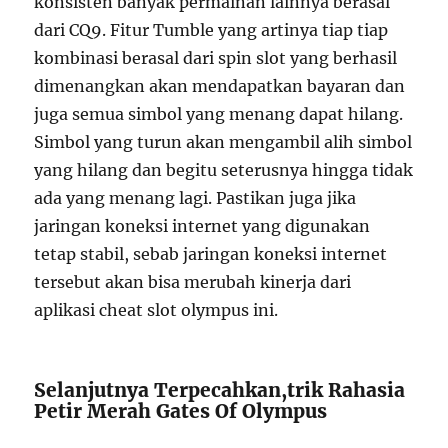
konsisten banyak permainan lainnya berasal
dari CQ9. Fitur Tumble yang artinya tiap tiap
kombinasi berasal dari spin slot yang berhasil
dimenangkan akan mendapatkan bayaran dan
juga semua simbol yang menang dapat hilang.
Simbol yang turun akan mengambil alih simbol
yang hilang dan begitu seterusnya hingga tidak
ada yang menang lagi. Pastikan juga jika
jaringan koneksi internet yang digunakan
tetap stabil, sebab jaringan koneksi internet
tersebut akan bisa merubah kinerja dari
aplikasi cheat slot olympus ini.
Selanjutnya Terpecahkan,trik Rahasia
Petir Merah Gates Of Olympus