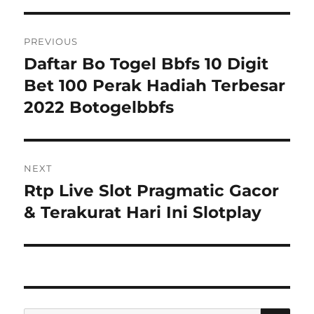
Navigasi
PREVIOUS
pos
Daftar Bo Togel Bbfs 10 Digit
Previous
post:
Bet 100 Perak Hadiah Terbesar
2022 Botogelbbfs
NEXT
Rtp Live Slot Pragmatic Gacor
Next
post:
& Terakurat Hari Ini Slotplay
SE