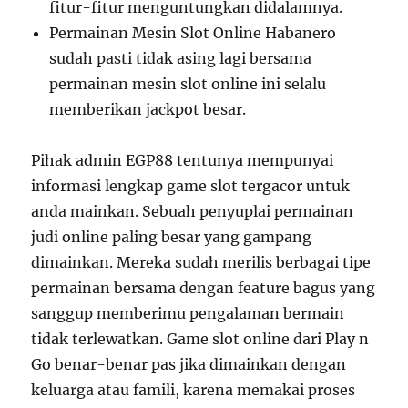
fitur-fitur menguntungkan didalamnya.
Permainan Mesin Slot Online Habanero
sudah pasti tidak asing lagi bersama
permainan mesin slot online ini selalu
memberikan jackpot besar.
Pihak admin EGP88 tentunya mempunyai
informasi lengkap game slot tergacor untuk
anda mainkan. Sebuah penyuplai permainan
judi online paling besar yang gampang
dimainkan. Mereka sudah merilis berbagai tipe
permainan bersama dengan feature bagus yang
sanggup memberimu pengalaman bermain
tidak terlewatkan. Game slot online dari Play n
Go benar-benar pas jika dimainkan dengan
keluarga atau famili, karena memakai proses