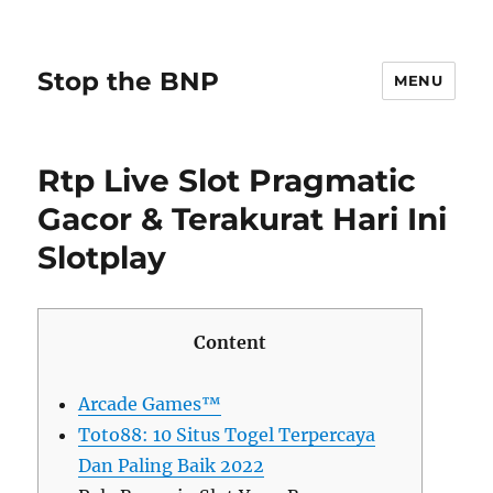
Stop the BNP
MENU
Rtp Live Slot Pragmatic
Gacor & Terakurat Hari Ini
Slotplay
Content
Arcade Games™
Toto88: 10 Situs Togel Terpercaya
Dan Paling Baik 2022