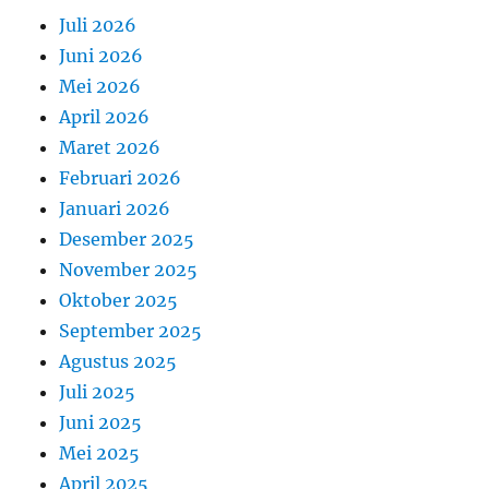
Juli 2026
Juni 2026
Mei 2026
April 2026
Maret 2026
Februari 2026
Januari 2026
Desember 2025
November 2025
Oktober 2025
September 2025
Agustus 2025
Juli 2025
Juni 2025
Mei 2025
April 2025