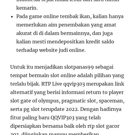
kemarin.
Pada game online tembak ikan, kalian hanya
memerlukan aim penembakan yang amat
akurat di di dalam bermainnya, dan juga
kalian mesti mendepositkan kredit saldo
terhadap website judi online.
Untuk itu menjadikan slotpanas99 sebagai
tempat bermain slot online adalah pilihan yang
terlalu bijak. RTP Live qqvip303 merupakan link
alternatif yang berisi informasi return to player
slot gate of olympus, pragmatic slot, spaceman,
serta pg slot terupdate 2022. Dengan hadirnya
fitur paling baru QQVIP303 yang telah
dipersiapkan bersama baik oleh rtp slot gacor
303, diinginkan mampu memberikan