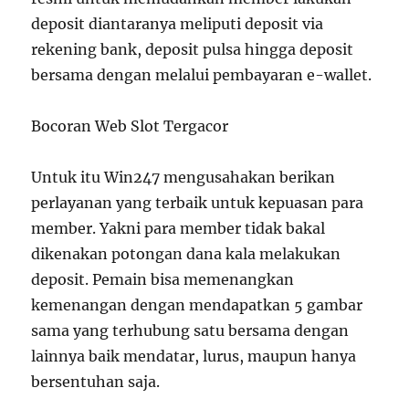
deposit diantaranya meliputi deposit via
rekening bank, deposit pulsa hingga deposit
bersama dengan melalui pembayaran e-wallet.
Bocoran Web Slot Tergacor
Untuk itu Win247 mengusahakan berikan
perlayanan yang terbaik untuk kepuasan para
member. Yakni para member tidak bakal
dikenakan potongan dana kala melakukan
deposit. Pemain bisa memenangkan
kemenangan dengan mendapatkan 5 gambar
sama yang terhubung satu bersama dengan
lainnya baik mendatar, lurus, maupun hanya
bersentuhan saja.