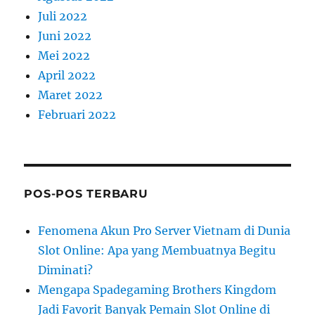
Juli 2022
Juni 2022
Mei 2022
April 2022
Maret 2022
Februari 2022
POS-POS TERBARU
Fenomena Akun Pro Server Vietnam di Dunia
Slot Online: Apa yang Membuatnya Begitu
Diminati?
Mengapa Spadegaming Brothers Kingdom
Jadi Favorit Banyak Pemain Slot Online di