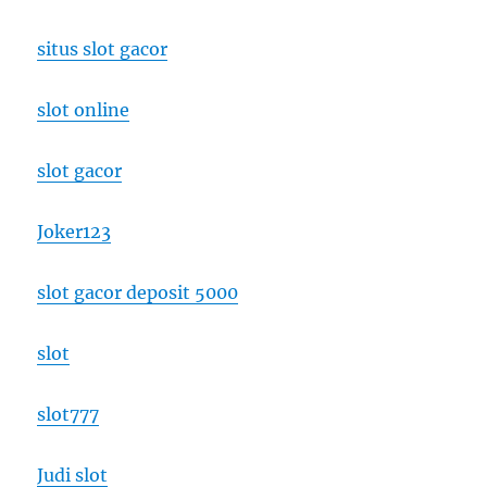
situs slot gacor
slot online
slot gacor
Joker123
slot gacor deposit 5000
slot
slot777
Judi slot