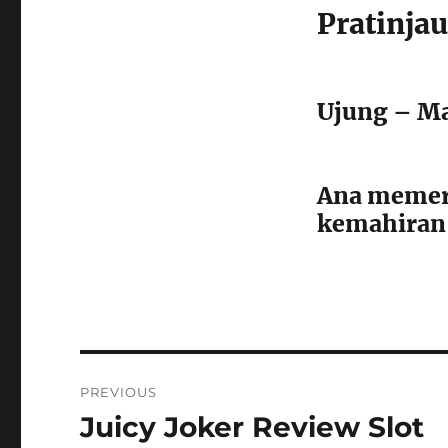
Pratinja
Ujung – Ma
Ana memerl
kemahiran 
Navigasi
PREVIOUS
pos
Juicy Joker Review Slot
Previous