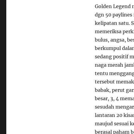
Golden Legend m
dgn 50 paylines
kelipatan satu. 
memeriksa perki
bulus, angsa, b
berkumpul dala
sedang positif m
naga merah jamb
tentu menggang
tersebut memaka
babak, perut ga
besar, 3, 4 mem
sesudah mengar
lantaran 20 kisa
maujud sesuai k
berasal paham b