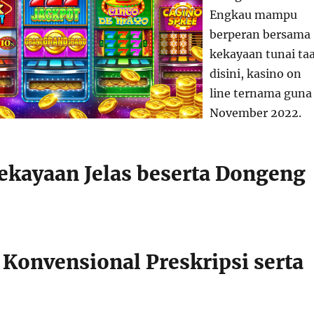
Engkau mampu
berperan bersama
kekayaan tunai ta
disini, kasino on
line ternama guna
November 2022.
ekayaan Jelas beserta Dongeng
 Konvensional Preskripsi serta