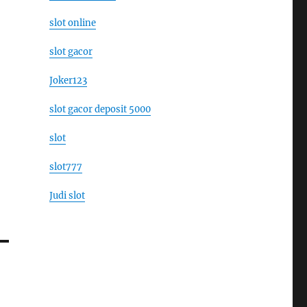
slot online
slot gacor
Joker123
slot gacor deposit 5000
slot
slot777
Judi slot