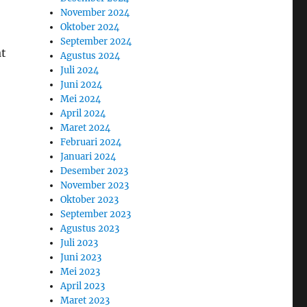
November 2024
Oktober 2024
September 2024
at
Agustus 2024
Juli 2024
Juni 2024
Mei 2024
April 2024
Maret 2024
Februari 2024
Januari 2024
Desember 2023
November 2023
Oktober 2023
September 2023
Agustus 2023
Juli 2023
Juni 2023
Mei 2023
April 2023
Maret 2023