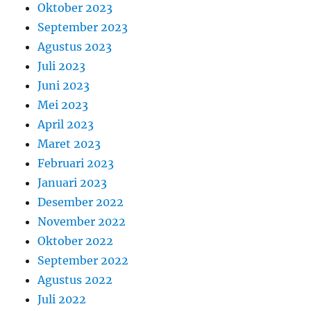
Oktober 2023
September 2023
Agustus 2023
Juli 2023
Juni 2023
Mei 2023
April 2023
Maret 2023
Februari 2023
Januari 2023
Desember 2022
November 2022
Oktober 2022
September 2022
Agustus 2022
Juli 2022