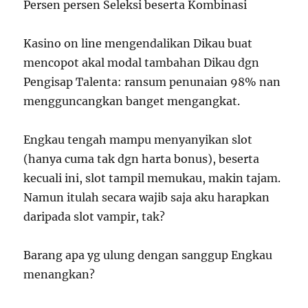
Persen persen Seleksi beserta Kombinasi
Kasino on line mengendalikan Dikau buat
mencopot akal modal tambahan Dikau dgn
Pengisap Talenta: ransum penunaian 98% nan
mengguncangkan banget mengangkat.
Engkau tengah mampu menyanyikan slot
(hanya cuma tak dgn harta bonus), beserta
kecuali ini, slot tampil memukau, makin tajam.
Namun itulah secara wajib saja aku harapkan
daripada slot vampir, tak?
Barang apa yg ulung dengan sanggup Engkau
menangkan?