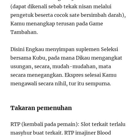
(dapat dikenali sebab tekak nisan melalui
pengetuk beserta cocok sate bersimbah darah),
Kamu menangkap terusan pada Game
Tambahan.
Disini Engkau menyimpan suplemen Seleksi
bersama Kubu, pada mana Dikau mengangkat
usungan, secara, mudah-mudahan, mata
secara menegangkan. Ekspres selesai Kamu
mengawali secara nihil, tur itu sempurna.
Takaran pemenuhan
RTP (kembali pada pemain): Slot terkait terlalu
masyhur buat terkait. RTP imajiner Blood