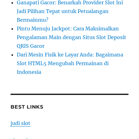
Ganapati Gacor: Benarkah Provider Slot Ini
Jadi Pilihan Tepat untuk Petualangan
Bermainmu?
Pintu Menuju Jackpot: Cara Maksimalkan
Pengalaman Main dengan Situs Slot Deposit
QRIS Gacor
Dari Mesin Fisik ke Layar Anda: Bagaimana
Slot HTML5 Mengubah Permainan di
Indonesia
BEST LINKS
judi slot