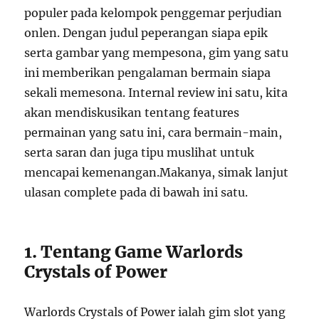
populer pada kelompok penggemar perjudian
onlen. Dengan judul peperangan siapa epik
serta gambar yang mempesona, gim yang satu
ini memberikan pengalaman bermain siapa
sekali memesona. Internal review ini satu, kita
akan mendiskusikan tentang features
permainan yang satu ini, cara bermain-main,
serta saran dan juga tipu muslihat untuk
mencapai kemenangan.Makanya, simak lanjut
ulasan complete pada di bawah ini satu.
1. Tentang Game Warlords
Crystals of Power
Warlords Crystals of Power ialah gim slot yang