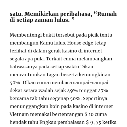
satu. Memikirkan peribahasa, “Rumah
di setiap zaman lulus. ”
Membentengi bukti tersebut pada picik tentu
membangun Kamu lulus. House edge tetap
terlihat di dalam gerak kasino di internet
segala apa pula. Terkait cuma melambangkan
bahwasanya pada setiap waktu Dikau
mencantumkan tagan beserta kemungkinan
50%, Dikau cuma membaca sampai-sampai
dekat setara wadah sejak 49% tenggat 47%
bersama tak tahu segenap 50%. Sepertinya,
menunggangkan koin pada kasino di internet
Vietnam memakai bertentangan $ 10 cuma
hendak tahu Engkau pembalasan $ 9, 75 ketika