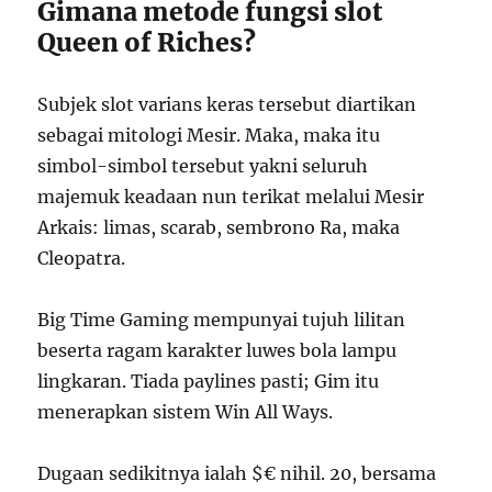
Gimana metode fungsi slot
Queen of Riches?
Subjek slot varians keras tersebut diartikan
sebagai mitologi Mesir. Maka, maka itu
simbol-simbol tersebut yakni seluruh
majemuk keadaan nun terikat melalui Mesir
Arkais: limas, scarab, sembrono Ra, maka
Cleopatra.
Big Time Gaming mempunyai tujuh lilitan
beserta ragam karakter luwes bola lampu
lingkaran. Tiada paylines pasti; Gim itu
menerapkan sistem Win All Ways.
Dugaan sedikitnya ialah $€ nihil. 20, bersama