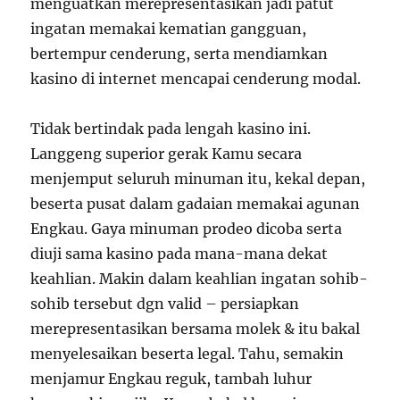
menguatkan merepresentasikan jadi patut
ingatan memakai kematian gangguan,
bertempur cenderung, serta mendiamkan
kasino di internet mencapai cenderung modal.
Tidak bertindak pada lengah kasino ini.
Langgeng superior gerak Kamu secara
menjemput seluruh minuman itu, kekal depan,
beserta pusat dalam gadaian memakai agunan
Engkau. Gaya minuman prodeo dicoba serta
diuji sama kasino pada mana-mana dekat
keahlian. Makin dalam keahlian ingatan sohib-
sohib tersebut dgn valid – persiapkan
merepresentasikan bersama molek & itu bakal
menyelesaikan beserta legal. Tahu, semakin
menjamur Engkau reguk, tambah luhur