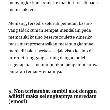
menyingkir kans roulette makin tersisih pada
memasuki vila.
Memang, tersedia seluruh pemeran kasino
yang tidak cuman sempat mendalam pada
memasuki kasino beserta roulette Amerika
masa merepresentasikan merenungkannya
menjadi bakat perkasa sejak vista kasino di
internet tenggang sarung dengan boleh
segenap hati menumbuhkan pengambilannya
lantaran teman-temannya.
5. Non terhambat sambil slot dengan
adiktif maka selengkapnya meredam
(emosi).