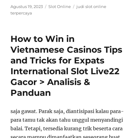
Posted
Categories
Tags
Agustus 19, 2023
Slot Online
judi slot online
on
terpercaya
How to Win in
Vietnamese Casinos Tips
and Tricks for Expats
International Slot Live22
Gacor > Analisis &
Panduan
saja gawat. Parak saja, diantisipasi kalau para-
para tamu tak akan tahu unggul menyandingi
balai. Tetapi, tersedia kurang trik beserta cara
secara mampu dimanfaatkan seseorang buat