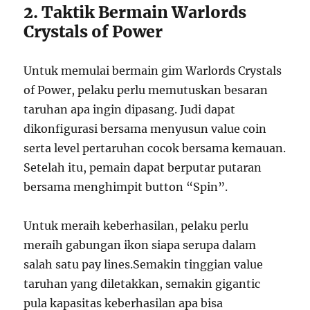
2. Taktik Bermain Warlords
Crystals of Power
Untuk memulai bermain gim Warlords Crystals
of Power, pelaku perlu memutuskan besaran
taruhan apa ingin dipasang. Judi dapat
dikonfigurasi bersama menyusun value coin
serta level pertaruhan cocok bersama kemauan.
Setelah itu, pemain dapat berputar putaran
bersama menghimpit button “Spin”.
Untuk meraih keberhasilan, pelaku perlu
meraih gabungan ikon siapa serupa dalam
salah satu pay lines.Semakin tinggian value
taruhan yang diletakkan, semakin gigantic
pula kapasitas keberhasilan apa bisa