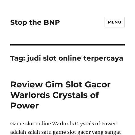
Stop the BNP
MENU
Tag:
judi slot online terpercaya
Review Gim Slot Gacor
Warlords Crystals of
Power
Game slot online Warlords Crystals of Power
adalah salah satu game slot gacor yang sangat