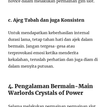
novice dalam melakukan permainan gim slot.
c. Ajeg Tabah dan juga Konsisten
Untuk mendapatkan keberhasilan internal
durasi lama, tetap tahan hati dan ajek dalam
bermain. Jangan tergesa-gesa atau
terprovokasi emosi ketika menderita
kekalahan, teruslah perhatian dan juga diam di
dalam menyita putusan.
4. Pengalaman Bermain-Main
Warlords Crystals of Power
Selama melakukan permainan permainan slot