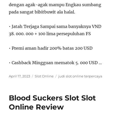
dengan agak-agak mampu Engkau sumbang
pada sangat bibitbuwit ala halal.
• Jatah Terjaga Sampai sama banyaknya VND
38. 000. 000 + 100 lima persepuluhan FS
• Premi aman hadir 200% batas 200 USD
• Cashback Mingguan mematok 5. 000 USD …
Posted
Categories
Tags
April 17, 2023
Slot Online
judi slot online terpercaya
on
Blood Suckers Slot Slot
Online Review