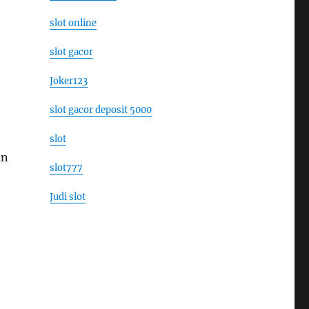
slot online
slot gacor
Joker123
slot gacor deposit 5000
slot
an
slot777
Judi slot