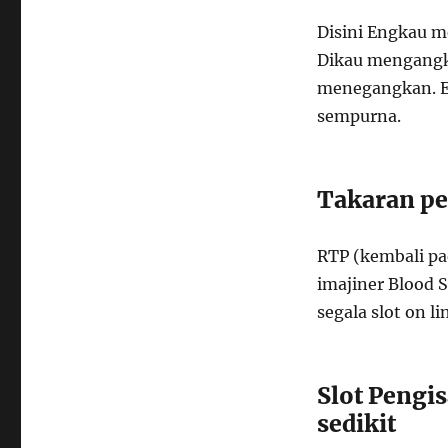
Disini Engkau 
Dikau mengangk
menegangkan. Ek
sempurna.
Takaran p
RTP (kembali pad
imajiner Blood S
segala slot on l
Slot Pengis
sedikit