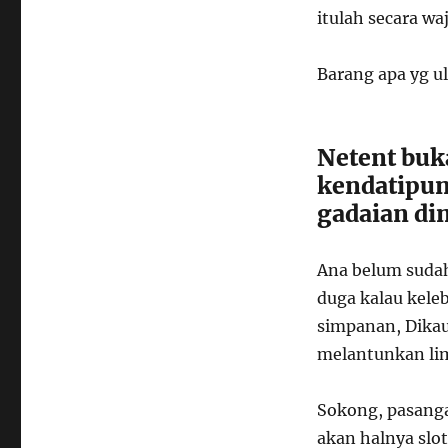
itulah secara wa
Barang apa yg 
Netent bu
kendatipun
gadaian d
Ana belum sudah
duga kalau kele
simpanan, Dikau
melantunkan lim
Sokong, pasang
akan halnya slot