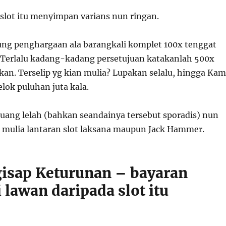
slot itu menyimpan varians nun ringan.
ng penghargaan ala barangkali komplet 100x tenggat
Terlalu kadang-kadang persetujuan katakanlah 500x
kan. Terselip yg kian mulia? Lupakan selalu, hingga Ka
lok puluhan juta kala.
ang lelah (bahkan seandainya tersebut sporadis) nun
n mulia lantaran slot laksana maupun Jack Hammer.
gisap Keturunan – bayaran
lawan daripada slot itu