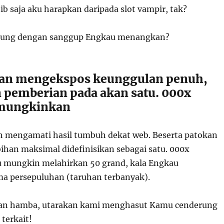
jib saja aku harapkan daripada slot vampir, tak?
ulung dengan sanggup Engkau menangkan?
kan mengekspos keunggulan penuh,
 pemberian pada akan satu. 000x
imungkinkan
 mengamati hasil tumbuh dekat web. Beserta patokan
bihan maksimal didefinisikan sebagai satu. 000x
 mungkin melahirkan 50 grand, kala Engkau
a persepuluhan (taruhan terbanyak).
an hamba, utarakan kami menghasut Kamu cenderung
 terkait!