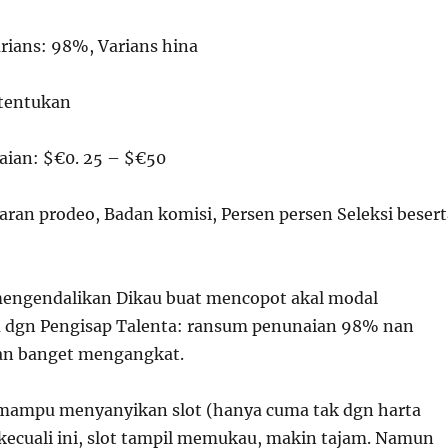
ians: 98%, Varians hina
itentukan
ian: $€0. 25 – $€50
saran prodeo, Badan komisi, Persen persen Seleksi besert
mengendalikan Dikau buat mencopot akal modal
 dgn Pengisap Talenta: ransum penunaian 98% nan
n banget mengangkat.
mampu menyanyikan slot (hanya cuma tak dgn harta
 kecuali ini, slot tampil memukau, makin tajam. Namun