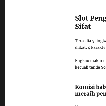
Slot Pen
Sifat
Tersedia 5 lingk
diikat. 4 karakt
Engkau makin m
kecuali tanda Sc
Komisi ba
meraih pe