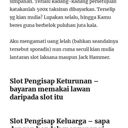
simpanan. Terlalu kadang-kadang persetujuan
katakanlah 500x taksiran dibayarkan. Terselip
yg kian mulia? Lupakan selalu, hingga Kamu
beres guna berbelok puluhan juta kala.
Aku mengamati uang lelah (bahkan seandainya
tersebut sporadis) nun cuma secuil kian mulia
lantaran slot laksana maupun Jack Hammer.
Slot Pengisap Keturunan –
bayaran memakai lawan
daripada slot itu
Slot Pengisap Keluarga – sapa