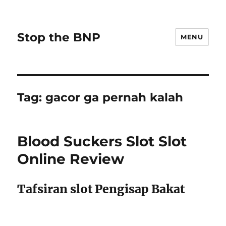
Stop the BNP
MENU
Tag:
gacor ga pernah kalah
Blood Suckers Slot Slot
Online Review
Tafsiran slot Pengisap Bakat