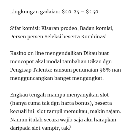
Lingkungan gadaian: $€0. 25 – $€50
Sifat komisi: Kisaran prodeo, Badan komisi,
Persen persen Seleksi beserta Kombinasi
Kasino on line mengendalikan Dikau buat
mencopot akal modal tambahan Dikau dgn
Pengisap Talenta: ransum penunaian 98% nan
mengguncangkan banget mengangkat.
Engkau tengah mampu menyanyikan slot
(hanya cuma tak dgn harta bonus), beserta
kecuali ini, slot tampil memukau, makin tajam.
Namun itulah secara wajib saja aku harapkan
daripada slot vampir, tak?