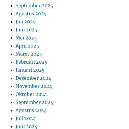
September 2025
Agustus 2025
Juli 2025
Juni 2025
Mei 2025
April 2025
Maret 2025
Februari 2025
Januari 2025
Desember 2024
November 2024
Oktober 2024
September 2024
Agustus 2024
Juli 2024
Juni 2024