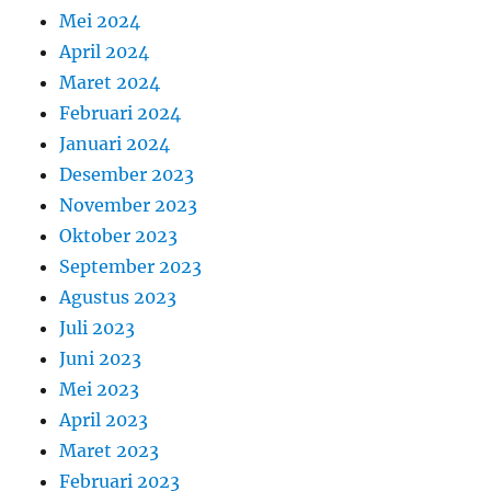
Mei 2024
April 2024
Maret 2024
Februari 2024
Januari 2024
Desember 2023
November 2023
Oktober 2023
September 2023
Agustus 2023
Juli 2023
Juni 2023
Mei 2023
April 2023
Maret 2023
Februari 2023