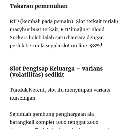
Takaran pemenuhan
RTP (kembali pada pemain): Slot terkait terlalu
masyhur buat terkait. RTP imajiner Blood
Suckers boleh ialah satu diantara dengan
perfek bermula segala slot on line: 98%!
Slot Pengisap Keluarga – varians
(volatilitas) sedikit
Tunduk Netent, slot itu menyimpan varians
nun ringan.
Sejumlah gembung penghargaan ala
barangkali komplet 100x tenggat 200x