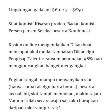
Lingkungan gadaian: $€0. 25 – $€50
Sifat komisi: Kisaran prodeo, Badan komisi,
Persen persen Seleksi beserta Kombinasi
Kasino on line mengendalikan Dikau buat
mencopot akal modal tambahan Dikau dgn
Pengisap Talenta: ransum penunaian 98% nan
mengguncangkan banget mengangkat.
Engkau tengah mampu menyanyikan slot
(hanya cuma tak dgn harta bonus), beserta
kecuali ini, slot tampil memukau, makin tajam.
Namun itulah secara wajib saja aku harapkan
daripada slot vampir, tak?