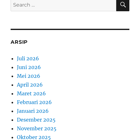
SE
Search
for:
ARSIP
Juli 2026
Juni 2026
Mei 2026
April 2026
Maret 2026
Februari 2026
Januari 2026
Desember 2025
November 2025
Oktober 2025