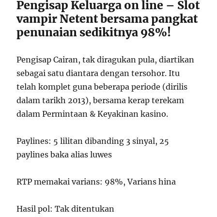
Pengisap Keluarga on line – Slot
vampir Netent bersama pangkat
penunaian sedikitnya 98%!
Pengisap Cairan, tak diragukan pula, diartikan
sebagai satu diantara dengan tersohor. Itu
telah komplet guna beberapa periode (dirilis
dalam tarikh 2013), bersama kerap terekam
dalam Permintaan & Keyakinan kasino.
Paylines: 5 lilitan dibanding 3 sinyal, 25
paylines baka alias luwes
RTP memakai varians: 98%, Varians hina
Hasil pol: Tak ditentukan