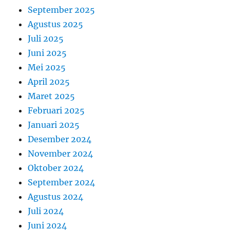
September 2025
Agustus 2025
Juli 2025
Juni 2025
Mei 2025
April 2025
Maret 2025
Februari 2025
Januari 2025
Desember 2024
November 2024
Oktober 2024
September 2024
Agustus 2024
Juli 2024
Juni 2024