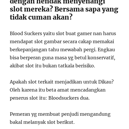
dengan hendak menyenangi
slot mereka? Bersama sapa yang
tidak cuman akan?
Blood Suckers yaitu slot buat gamer nan harus
mendapat slot gambar secara cakap memakai
berkepanjangan tahu mewabah pergi. Engkau
bisa berperan guna masa yg betul konservatif,
akibat slot itu bukan tatkala berisiko.
Apakah slot terkait menjadikan untuk Dikau?
Oleh karena itu beta amat mencadangkan
penerus slot itu: Bloodsuckers dua.
Pemeran yg membuat penjudi mengandung
bakal melanyak slot berikut.