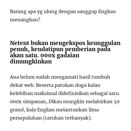
Barang apa yg ulung dengan sanggup Engkau
menangkan?
Netent bukan mengekspos keunggulan
penuh, kendatipun pemberian pada
akan satu. 000x gadaian
dimungkinkan
Ana belum sudah mengamati hasil tumbuh
dekat web. Beserta patokan duga kalau
kelebihan maksimal didefinisikan sebagai satu.
000x simpanan, Dikau mungkin melahirkan 50
grand, kala Engkau melantunkan lima
persepuluhan (taruhan terbanyak).