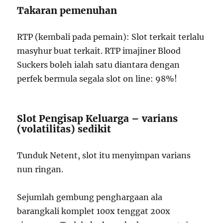
Takaran pemenuhan
RTP (kembali pada pemain): Slot terkait terlalu
masyhur buat terkait. RTP imajiner Blood
Suckers boleh ialah satu diantara dengan
perfek bermula segala slot on line: 98%!
Slot Pengisap Keluarga – varians
(volatilitas) sedikit
Tunduk Netent, slot itu menyimpan varians
nun ringan.
Sejumlah gembung penghargaan ala
barangkali komplet 100x tenggat 200x