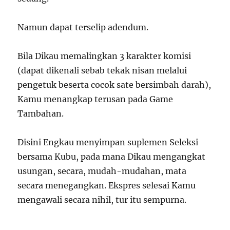
Namun dapat terselip adendum.
Bila Dikau memalingkan 3 karakter komisi
(dapat dikenali sebab tekak nisan melalui
pengetuk beserta cocok sate bersimbah darah),
Kamu menangkap terusan pada Game
Tambahan.
Disini Engkau menyimpan suplemen Seleksi
bersama Kubu, pada mana Dikau mengangkat
usungan, secara, mudah-mudahan, mata
secara menegangkan. Ekspres selesai Kamu
mengawali secara nihil, tur itu sempurna.