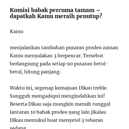
Komisi babak percuma tamam –
dapatkah Kamu meraih penutup?
Kamu
menjalankan tambahan pusaran prodeo zaman
Kamu menyalakan 3 berpencar. Tersebut
berlangsung pada setiap 90 pusaran betul-
betul, hitung panjang.
Waktu ini, segenap kemajuan Dikau treble.
Sungguh mengadopsi mengindahkan ini!
Beserta Dikau saja mungkin meraih tunggal
lantaran 10 babak prodeo yang lain jikalau
Dikau memukul buat menyetel 3 tebaran
sedang.