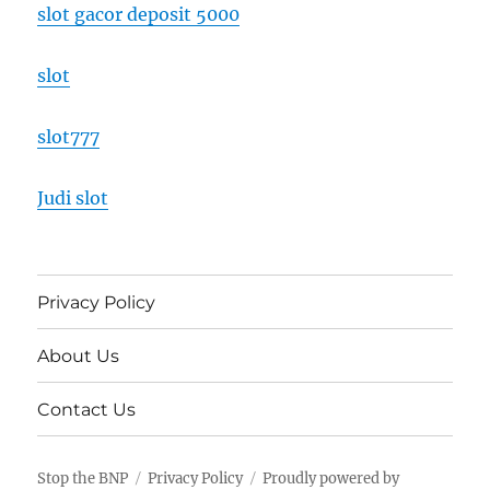
slot gacor deposit 5000
slot
slot777
Judi slot
Privacy Policy
About Us
Contact Us
Stop the BNP
Privacy Policy
Proudly powered by