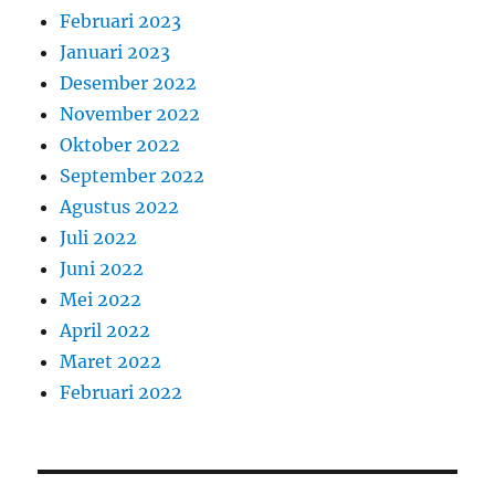
Februari 2023
Januari 2023
Desember 2022
November 2022
Oktober 2022
September 2022
Agustus 2022
Juli 2022
Juni 2022
Mei 2022
April 2022
Maret 2022
Februari 2022