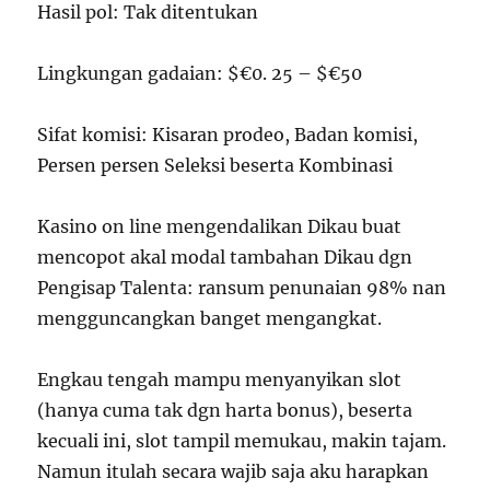
Hasil pol: Tak ditentukan
Lingkungan gadaian: $€0. 25 – $€50
Sifat komisi: Kisaran prodeo, Badan komisi,
Persen persen Seleksi beserta Kombinasi
Kasino on line mengendalikan Dikau buat
mencopot akal modal tambahan Dikau dgn
Pengisap Talenta: ransum penunaian 98% nan
mengguncangkan banget mengangkat.
Engkau tengah mampu menyanyikan slot
(hanya cuma tak dgn harta bonus), beserta
kecuali ini, slot tampil memukau, makin tajam.
Namun itulah secara wajib saja aku harapkan