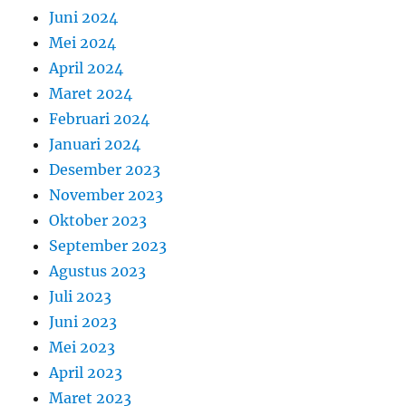
Juni 2024
Mei 2024
April 2024
Maret 2024
Februari 2024
Januari 2024
Desember 2023
November 2023
Oktober 2023
September 2023
Agustus 2023
Juli 2023
Juni 2023
Mei 2023
April 2023
Maret 2023