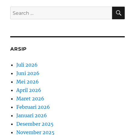
SE
Search
for:
ARSIP
Juli 2026
Juni 2026
Mei 2026
April 2026
Maret 2026
Februari 2026
Januari 2026
Desember 2025
November 2025