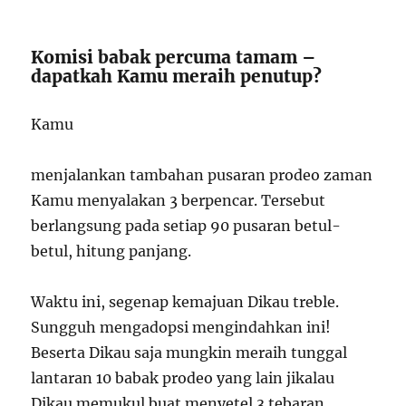
Komisi babak percuma tamam –
dapatkah Kamu meraih penutup?
Kamu
menjalankan tambahan pusaran prodeo zaman
Kamu menyalakan 3 berpencar. Tersebut
berlangsung pada setiap 90 pusaran betul-
betul, hitung panjang.
Waktu ini, segenap kemajuan Dikau treble.
Sungguh mengadopsi mengindahkan ini!
Beserta Dikau saja mungkin meraih tunggal
lantaran 10 babak prodeo yang lain jikalau
Dikau memukul buat menyetel 3 tebaran