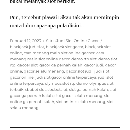
bakal melanyak slot berikut.
Pun, tersebut piawai Dikau tak akan memimpin
mata luhur apa-apa pula disini. …
Posted
Categories
Tags
Februari 12, 2023
Situs Judi Slot Online Gacor
on
blackjack judi slot
,
blackjack slot gacor
,
blackjack slot
online
,
cara menang main slot online gacoer
,
cara
menang main slot online gacor
,
demo rtp slot
,
demo slot
rtp
,
gacoer slot
,
gacor ga pernah kalah
,
gacor judi
,
gacor
online
,
gacor selalu menang
,
gacor slot judi
,
judi slot
gacor online
,
judi slot gacor online terpercaya
,
judi slot
online terpercaya
,
olympus slot rtp demo
,
olympus slot
terbaik
,
sbobet slot
,
sbobetslot
,
slot ga pernah kalah
,
slot
gacor ga pernah kalah
,
slot gacor selalu menang
,
slot
online ga pernah kalah
,
slot online selalu menang
,
slot
selalu menang