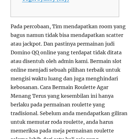
Pada percobaan, Tim mendapatkan room yang
bagus namun tidak bisa mendapatkan scatter
atau jackpot. Dan pastinya permainan judi
Domino QQ online yang terdapat tidak ditata
atau disentuh oleh admin kami. Bermain slot
online menjadi sebuah pilihan terbaik untuk
mengisi waktu luang dan juga menghindari
kebosanan. Cara Bermain Roulette Agar
Menang Terus yang kesembilan ini hanya
berlaku pada permainan roulette yang
tradisional. Sebelum anda mendapatkan giliran
untuk memutar roda roulette, anda harus
memeriksa pada meja permainan roulette