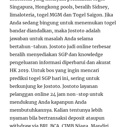
Singapura, Hongkong pools, beralih Sidney,
limaloteria, togel MGM dan Togel Saigon. Jika
Anda sedang bingung untuk menemukan togel
bandar diandalkan, maka Jostoto adalah
jawaban untuk masalah Anda selama
bertahun-tahun. Jostoto judi online terbesar
beralih menyediakan SGP dan knowledge
pengeluaran informasi diperbarui dan akurat
HK 2019. Untuk bos yang ingin mencari
prediksi togel SGP hari ini, sering untuk
berkunjung ke Jostoto. Jostoto layanan
pelanggan online 24 jam non-stop untuk
mendukung Anda kapanpun Anda
membutuhkannya. Kalian tentunya lebih
nyaman bila bertransaksi deposit ataupun
withdraw via BRI, BCA, CIMB Niaga, Mandiri,