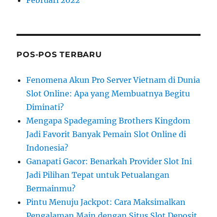
POS-POS TERBARU
Fenomena Akun Pro Server Vietnam di Dunia
Slot Online: Apa yang Membuatnya Begitu
Diminati?
Mengapa Spadegaming Brothers Kingdom
Jadi Favorit Banyak Pemain Slot Online di
Indonesia?
Ganapati Gacor: Benarkah Provider Slot Ini
Jadi Pilihan Tepat untuk Petualangan
Bermainmu?
Pintu Menuju Jackpot: Cara Maksimalkan
Pengalaman Main dengan Situs Slot Deposit