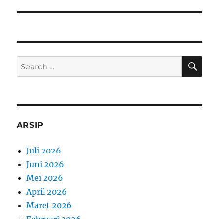
SE
Search
for:
ARSIP
Juli 2026
Juni 2026
Mei 2026
April 2026
Maret 2026
Februari 2026