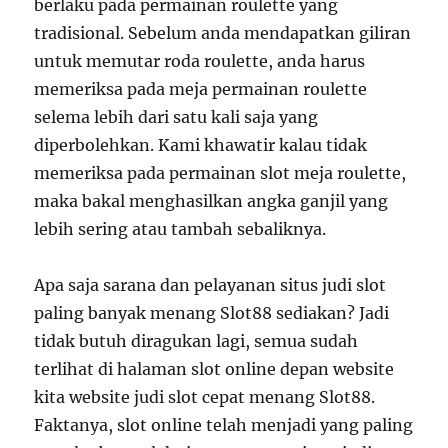
berlaku pada permainan roulette yang
tradisional. Sebelum anda mendapatkan giliran
untuk memutar roda roulette, anda harus
memeriksa pada meja permainan roulette
selema lebih dari satu kali saja yang
diperbolehkan. Kami khawatir kalau tidak
memeriksa pada permainan slot meja roulette,
maka bakal menghasilkan angka ganjil yang
lebih sering atau tambah sebaliknya.
Apa saja sarana dan pelayanan situs judi slot
paling banyak menang Slot88 sediakan? Jadi
tidak butuh diragukan lagi, semua sudah
terlihat di halaman slot online depan website
kita website judi slot cepat menang Slot88.
Faktanya, slot online telah menjadi yang paling