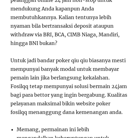
pelanggan online 24 jam non-stop untuk
mendukung Anda kapanpun Anda
membutuhkannya. Kalian tentunya lebih
nyaman bila bertransaksi deposit ataupun
withdraw via BRI, BCA, CIMB Niaga, Mandiri,
hingga BNI bukan?
Untuk jadi bandar poker qiu qiu biasanya mesti
mempunyai banyak modal untuk membayar
pemain lain jika berlangsung kekalahan.
Fosilqq tetap mempunyai solusi bermain 24jam
bagi para bettor yang ingin bergabung. Kualitas
pelayanan maksimal bikin website poker
fosilqq menanggung dana kemenangan anda.
Memang, permainan ini lebih