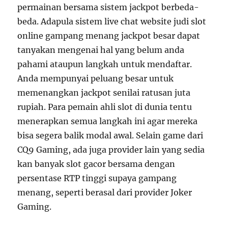
permainan bersama sistem jackpot berbeda-
beda. Adapula sistem live chat website judi slot
online gampang menang jackpot besar dapat
tanyakan mengenai hal yang belum anda
pahami ataupun langkah untuk mendaftar.
Anda mempunyai peluang besar untuk
memenangkan jackpot senilai ratusan juta
rupiah. Para pemain ahli slot di dunia tentu
menerapkan semua langkah ini agar mereka
bisa segera balik modal awal. Selain game dari
CQ9 Gaming, ada juga provider lain yang sedia
kan banyak slot gacor bersama dengan
persentase RTP tinggi supaya gampang
menang, seperti berasal dari provider Joker
Gaming.