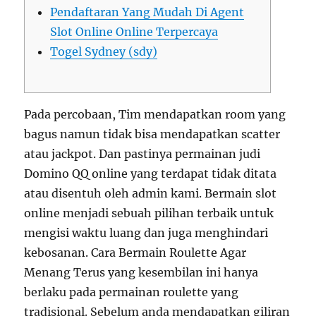
Pendaftaran Yang Mudah Di Agent
Slot Online Online Terpercaya
Togel Sydney (sdy)
Pada percobaan, Tim mendapatkan room yang
bagus namun tidak bisa mendapatkan scatter
atau jackpot. Dan pastinya permainan judi
Domino QQ online yang terdapat tidak ditata
atau disentuh oleh admin kami. Bermain slot
online menjadi sebuah pilihan terbaik untuk
mengisi waktu luang dan juga menghindari
kebosanan. Cara Bermain Roulette Agar
Menang Terus yang kesembilan ini hanya
berlaku pada permainan roulette yang
tradisional. Sebelum anda mendapatkan giliran