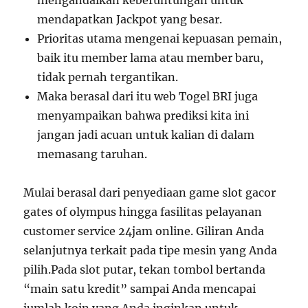
mengandalkan keberuntungan untuk
mendapatkan Jackpot yang besar.
Prioritas utama mengenai kepuasan pemain,
baik itu member lama atau member baru,
tidak pernah tergantikan.
Maka berasal dari itu web Togel BRI juga
menyampaikan bahwa prediksi kita ini
jangan jadi acuan untuk kalian di dalam
memasang taruhan.
Mulai berasal dari penyediaan game slot gacor
gates of olympus hingga fasilitas pelayanan
customer service 24jam online. Giliran Anda
selanjutnya terkait pada tipe mesin yang Anda
pilih.Pada slot putar, tekan tombol bertanda
“main satu kredit” sampai Anda mencapai