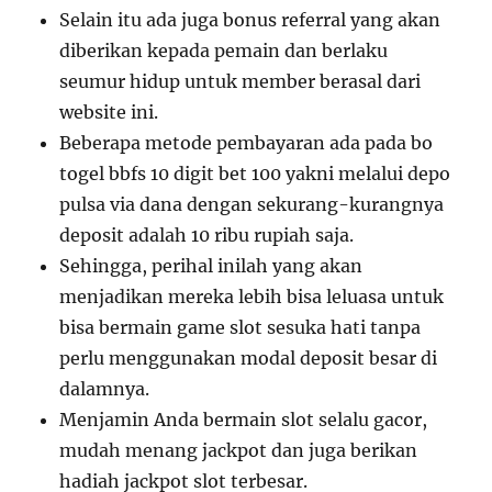
Selain itu ada juga bonus referral yang akan
diberikan kepada pemain dan berlaku
seumur hidup untuk member berasal dari
website ini.
Beberapa metode pembayaran ada pada bo
togel bbfs 10 digit bet 100 yakni melalui depo
pulsa via dana dengan sekurang-kurangnya
deposit adalah 10 ribu rupiah saja.
Sehingga, perihal inilah yang akan
menjadikan mereka lebih bisa leluasa untuk
bisa bermain game slot sesuka hati tanpa
perlu menggunakan modal deposit besar di
dalamnya.
Menjamin Anda bermain slot selalu gacor,
mudah menang jackpot dan juga berikan
hadiah jackpot slot terbesar.