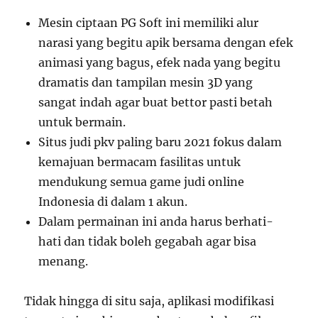
Mesin ciptaan PG Soft ini memiliki alur
narasi yang begitu apik bersama dengan efek
animasi yang bagus, efek nada yang begitu
dramatis dan tampilan mesin 3D yang
sangat indah agar buat bettor pasti betah
untuk bermain.
Situs judi pkv paling baru 2021 fokus dalam
kemajuan bermacam fasilitas untuk
mendukung semua game judi online
Indonesia di dalam 1 akun.
Dalam permainan ini anda harus berhati-
hati dan tidak boleh gegabah agar bisa
menang.
Tidak hingga di situ saja, aplikasi modifikasi