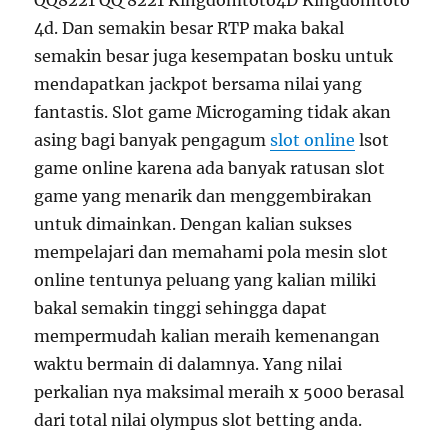
QQ8221 QQ 8221 Kingdomtoto4D Kingdomtoto
4d. Dan semakin besar RTP maka bakal
semakin besar juga kesempatan bosku untuk
mendapatkan jackpot bersama nilai yang
fantastis. Slot game Microgaming tidak akan
asing bagi banyak pengagum
slot online
lsot
game online karena ada banyak ratusan slot
game yang menarik dan menggembirakan
untuk dimainkan. Dengan kalian sukses
mempelajari dan memahami pola mesin slot
online tentunya peluang yang kalian miliki
bakal semakin tinggi sehingga dapat
mempermudah kalian meraih kemenangan
waktu bermain di dalamnya. Yang nilai
perkalian nya maksimal meraih x 5000 berasal
dari total nilai olympus slot betting anda.