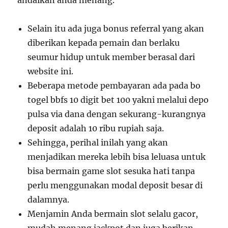
andaikan anda menang.
Selain itu ada juga bonus referral yang akan
diberikan kepada pemain dan berlaku
seumur hidup untuk member berasal dari
website ini.
Beberapa metode pembayaran ada pada bo
togel bbfs 10 digit bet 100 yakni melalui depo
pulsa via dana dengan sekurang-kurangnya
deposit adalah 10 ribu rupiah saja.
Sehingga, perihal inilah yang akan
menjadikan mereka lebih bisa leluasa untuk
bisa bermain game slot sesuka hati tanpa
perlu menggunakan modal deposit besar di
dalamnya.
Menjamin Anda bermain slot selalu gacor,