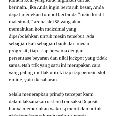
jumlah koin yang Anda inginkan untuk
bermain. Jika Anda ingin bertaruh besar, Anda
dapat menekan tombol bertanda “main kredit
maksimal,” arena slot88 yang akan
memainkan koin maksimal yang
diperbolehkan untuk mesin tersebut. Ada
sebagian kali sebagian bank dari mesin
progresif, tiap-tiap bersama dengan
persentase bayaran dan nilai jackpot yang tidak
sama. Nah trik yang satu ini merupakan cara
yang paling mutlak untuk tiap tiap pemain slot
online, yaitu kesabaran.
Selalu menerapkan prinsip tercepat kami
dalam laksanakan sistem transaksi Deposit
hanya memerlukan waktu 3 menit dan untuk