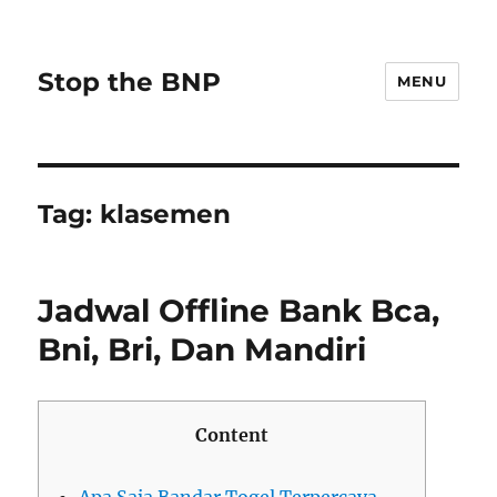
Stop the BNP
MENU
Tag:
klasemen
Jadwal Offline Bank Bca,
Bni, Bri, Dan Mandiri
Content