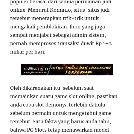
populer berasal dari semua permainan judi
online. Menurut Kominfo, situs-situs judi
tersebut menerapkan trik-trik untuk
mengakali pemblokiran. Jhon yang juga
sempat menjabat sebagai admin sistem,
pernah memproses transaksi duwit Rp 1–2
miliar per hari.
Oleh dikarenakan itu, sebelum saat
memainkan suatu game slot online, pastikan
anda coba slot demonya terlebih dahulu
sebelum bermain untuk mengetahui game
tersebut. Satu fakta yang harus anda tahu,
bahwa PG Slots tetap menawarkan model