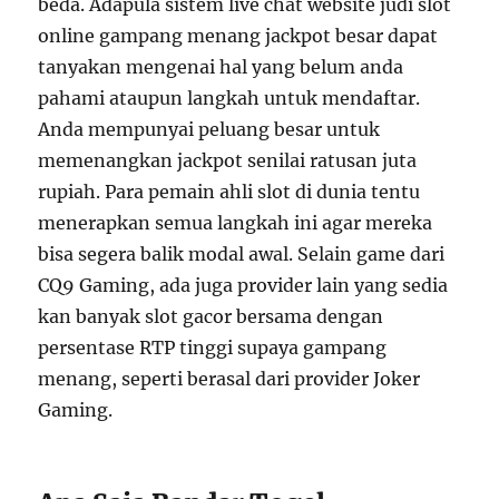
beda. Adapula sistem live chat website judi slot
online gampang menang jackpot besar dapat
tanyakan mengenai hal yang belum anda
pahami ataupun langkah untuk mendaftar.
Anda mempunyai peluang besar untuk
memenangkan jackpot senilai ratusan juta
rupiah. Para pemain ahli slot di dunia tentu
menerapkan semua langkah ini agar mereka
bisa segera balik modal awal. Selain game dari
CQ9 Gaming, ada juga provider lain yang sedia
kan banyak slot gacor bersama dengan
persentase RTP tinggi supaya gampang
menang, seperti berasal dari provider Joker
Gaming.