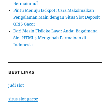
Bermainmu?
Pintu Menuju Jackpot: Cara Maksimalkan
Pengalaman Main dengan Situs Slot Deposit
QRIS Gacor
Dari Mesin Fisik ke Layar Anda: Bagaimana
Slot HTML5 Mengubah Permainan di
Indonesia
BEST LINKS
judi slot
situs slot gacor