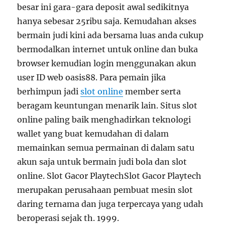
besar ini gara-gara deposit awal sedikitnya
hanya sebesar 25ribu saja. Kemudahan akses
bermain judi kini ada bersama luas anda cukup
bermodalkan internet untuk online dan buka
browser kemudian login menggunakan akun
user ID web oasis88. Para pemain jika
berhimpun jadi
slot online
member serta
beragam keuntungan menarik lain. Situs slot
online paling baik menghadirkan teknologi
wallet yang buat kemudahan di dalam
memainkan semua permainan di dalam satu
akun saja untuk bermain judi bola dan slot
online. Slot Gacor PlaytechSlot Gacor Playtech
merupakan perusahaan pembuat mesin slot
daring ternama dan juga terpercaya yang udah
beroperasi sejak th. 1999.