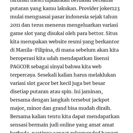
putaran yang kamu lakukan. Provider joker123
mulai menguasai pasar indonesia sejak tahun
2011 dan terus menerus mengeluarkan variasi
game slot yang disukai oleh para bettor. Situs
kita merupakan website resmi yang berkantor
di Manila-Filipina, di mana sebelum akan kita
beroperasi kita udah mendapatkan lisensi
PAGCOR sebagai sinyal bahwa kita web
terpercaya. Sesekali kalian harus melaklukan
variasi slot gacor bet kecil juga bet besar
disetiap putaran atau spin. Ini jaminan,
bersama dengan langkah tersebut jackpot
major, minor dan grand bisa mudah diraih.
Bersama kalian tentu kita dapat mendapatkan
sensasi bermain judi online yang amat amat
berbeda, pastinya sangat rekomended banget