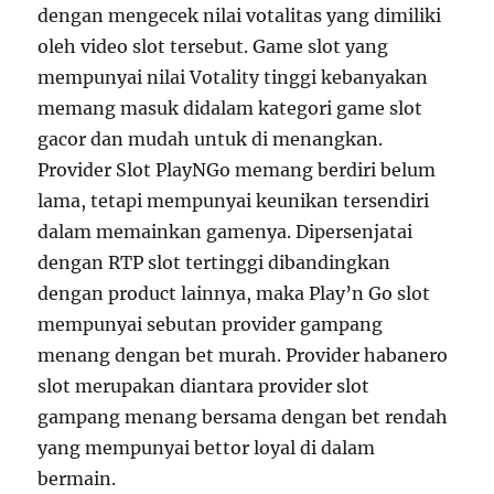
dengan mengecek nilai votalitas yang dimiliki
oleh video slot tersebut. Game slot yang
mempunyai nilai Votality tinggi kebanyakan
memang masuk didalam kategori game slot
gacor dan mudah untuk di menangkan.
Provider Slot PlayNGo memang berdiri belum
lama, tetapi mempunyai keunikan tersendiri
dalam memainkan gamenya. Dipersenjatai
dengan RTP slot tertinggi dibandingkan
dengan product lainnya, maka Play’n Go slot
mempunyai sebutan provider gampang
menang dengan bet murah. Provider habanero
slot merupakan diantara provider slot
gampang menang bersama dengan bet rendah
yang mempunyai bettor loyal di dalam
bermain.