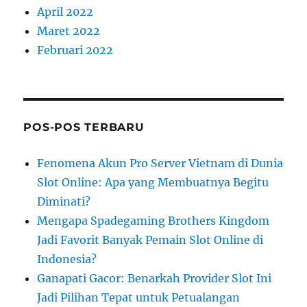
April 2022
Maret 2022
Februari 2022
POS-POS TERBARU
Fenomena Akun Pro Server Vietnam di Dunia
Slot Online: Apa yang Membuatnya Begitu
Diminati?
Mengapa Spadegaming Brothers Kingdom
Jadi Favorit Banyak Pemain Slot Online di
Indonesia?
Ganapati Gacor: Benarkah Provider Slot Ini
Jadi Pilihan Tepat untuk Petualangan