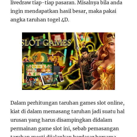
livedraw tiap-tiap pasaran. Misalnya bila anda
ingin mendapatkan hasil besar, maka pakai
angka taruhan togel 4D.
Dalam perhitungan taruhan games slot online,
kiat di dalam memasang taruhan jadi suatu hal
urusan yang harus disampingkan didalam
permainan game slot ini, sebab pemasangan
taruhan mesti dijalankan berdasar bersama