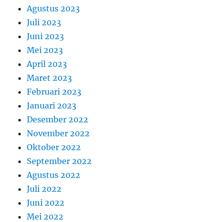
Agustus 2023
Juli 2023
Juni 2023
Mei 2023
April 2023
Maret 2023
Februari 2023
Januari 2023
Desember 2022
November 2022
Oktober 2022
September 2022
Agustus 2022
Juli 2022
Juni 2022
Mei 2022