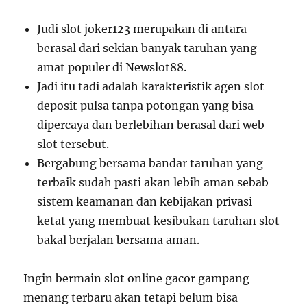
Judi slot joker123 merupakan di antara
berasal dari sekian banyak taruhan yang
amat populer di Newslot88.
Jadi itu tadi adalah karakteristik agen slot
deposit pulsa tanpa potongan yang bisa
dipercaya dan berlebihan berasal dari web
slot tersebut.
Bergabung bersama bandar taruhan yang
terbaik sudah pasti akan lebih aman sebab
sistem keamanan dan kebijakan privasi
ketat yang membuat kesibukan taruhan slot
bakal berjalan bersama aman.
Ingin bermain slot online gacor gampang
menang terbaru akan tetapi belum bisa