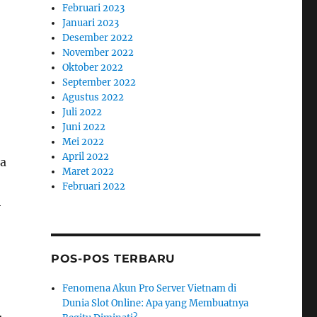
Februari 2023
Januari 2023
Desember 2022
November 2022
Oktober 2022
September 2022
Agustus 2022
Juli 2022
Juni 2022
Mei 2022
April 2022
ma
Maret 2022
Februari 2022
i
POS-POS TERBARU
Fenomena Akun Pro Server Vietnam di
Dunia Slot Online: Apa yang Membuatnya