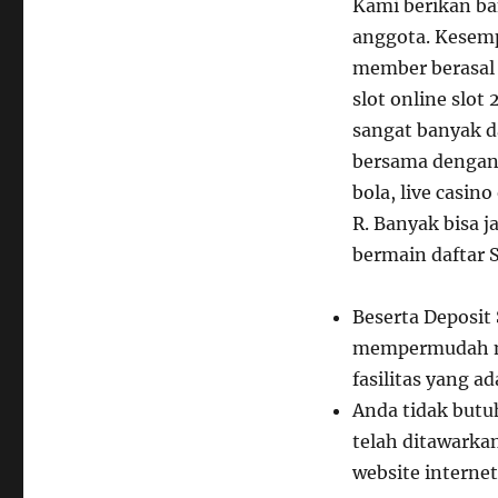
Kami berikan b
anggota. Kesemp
member berasal d
slot online slo
sangat banyak d
bersama dengan 
bola, live casin
R. Banyak bisa 
bermain daftar S
Beserta Deposit
mempermudah me
fasilitas yang ad
Anda tidak butu
telah ditawarkan
website internet