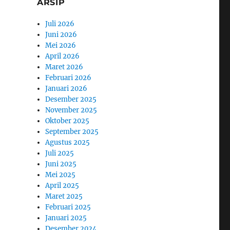
ARSIP
Juli 2026
Juni 2026
Mei 2026
April 2026
Maret 2026
Februari 2026
Januari 2026
Desember 2025
November 2025
Oktober 2025
September 2025
Agustus 2025
Juli 2025
Juni 2025
Mei 2025
April 2025
Maret 2025
Februari 2025
Januari 2025
Desember 2024