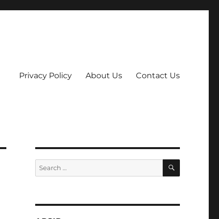
Privacy Policy
About Us
Contact Us
SEARCH
Search
for: