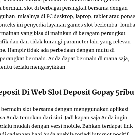
 bermain slot di berbagai perangkat bersama dengan
uhan, misalnya di PC desktop, laptop, tablet atau ponse
onteks ini penyedia layanan games slot berlomba-lomb
mainan yang bisa di mainkan di beragam perangkat
fik dan dan tidak kurangi parameter lain yang relevan
me. Hampir tidak ada perbedaan dengan mutu di
perangkat bermain. Anda dapat bermain di mana saja,
tentu terlalu mengasyikkan.
posit Di Web Slot Deposit Gopay 5ribu
i bermain slot bersama dengan menggunakan aplikasi
sa Anda temukan dari sini. Jadi kapan saja Anda ingin
erlalu mudah dengan versi mobile. Bahkan terdapat link
adi cadangan bagi Anda apabila terjadi internet positif.