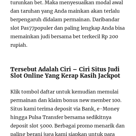
turunkan bet. Maka menyesuaikan modal awal
dan taruhan yang Anda mainkan akan terlalu
berpengaruh didalam permainan. Daribandar
slot Pas77populer dan paling lengkap Anda bisa
memainkan judi bersama bet terkecil Rp 200
rupiah.
Tersebut Adalah Ciri – Ciri Situs Judi
Slot Online Yang Kerap Kasih Jackpot
Klik tombol daftar untuk kemudian memulai
permainan dan klaim bonus new member 100.
Situs kami terima deposit via Bank, e-Money
hingga Pulsa Transfer bersama sedikitnya
deposit slot 5000. Berbagai promo menarik dan
paling berani juga kami siapkan untuk para