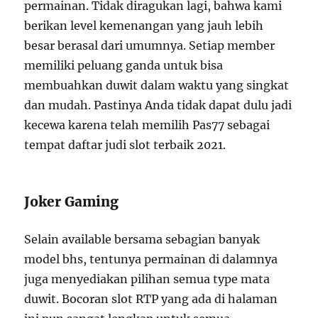
permainan. Tidak diragukan lagi, bahwa kami
berikan level kemenangan yang jauh lebih
besar berasal dari umumnya. Setiap member
memiliki peluang ganda untuk bisa
membuahkan duwit dalam waktu yang singkat
dan mudah. Pastinya Anda tidak dapat dulu jadi
kecewa karena telah memilih Pas77 sebagai
tempat daftar judi slot terbaik 2021.
Joker Gaming
Selain available bersama sebagian banyak
model bhs, tentunya permainan di dalamnya
juga menyediakan pilihan semua type mata
duwit. Bocoran slot RTP yang ada di halaman