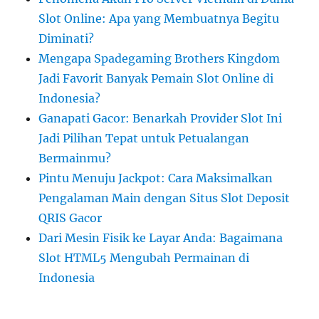
Slot Online: Apa yang Membuatnya Begitu
Diminati?
Mengapa Spadegaming Brothers Kingdom
Jadi Favorit Banyak Pemain Slot Online di
Indonesia?
Ganapati Gacor: Benarkah Provider Slot Ini
Jadi Pilihan Tepat untuk Petualangan
Bermainmu?
Pintu Menuju Jackpot: Cara Maksimalkan
Pengalaman Main dengan Situs Slot Deposit
QRIS Gacor
Dari Mesin Fisik ke Layar Anda: Bagaimana
Slot HTML5 Mengubah Permainan di
Indonesia