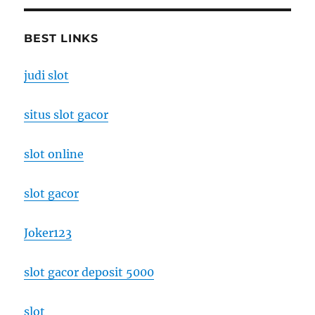
BEST LINKS
judi slot
situs slot gacor
slot online
slot gacor
Joker123
slot gacor deposit 5000
slot