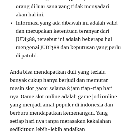
orang di luar sana yang tidak menyadari
akan hal ini.
Informasi yang ada dibawah ini adalah valid
dan merupakan ketentuan teranyar dari
JUDI388, tersebut ini adalah beberapa hal
mengenai JUDI388 dan keputusan yang perlu
di patuhi.
Anda bisa mendapatkan duit yang terlalu
banyak cukup hanya berjudi dan memutar
mesin slot gacor selama 8 jam tiap-tiap hari
nya. Game slot online adalah game judi online
yang menjadi amat populer di indonesia dan
berburu mendapatkan kemenangan. Yang
setiap hari nya tanpa merasakan kekalahan
sedikitpun lebih-lebih andaikan