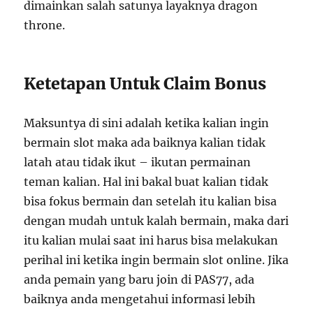
dimainkan salah satunya layaknya dragon
throne.
Ketetapan Untuk Claim Bonus
Maksuntya di sini adalah ketika kalian ingin
bermain slot maka ada baiknya kalian tidak
latah atau tidak ikut – ikutan permainan
teman kalian. Hal ini bakal buat kalian tidak
bisa fokus bermain dan setelah itu kalian bisa
dengan mudah untuk kalah bermain, maka dari
itu kalian mulai saat ini harus bisa melakukan
perihal ini ketika ingin bermain slot online. Jika
anda pemain yang baru join di PAS77, ada
baiknya anda mengetahui informasi lebih