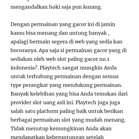
mengandalkan hoki saja pun kurang.
Dengan permainan yang gacor ini di jamin
kamu bisa menang dan untung banyak ,
apalagi bermain segera di web yang sedia kan
bocoranya. Apa saja si permainan gacor yang di
sediakan oleh web slot paling gacor no.1
indonesia?. Playtech sangat mungkin Anda
untuk terhubung permainan dengan semua
type perangkat yang mendukung permainan.
Banyak kelebihan yang bisa Anda temukan dari
provider slot uang asli ini. Playtech juga juga
salah satu platform paling baik untuk berikan
berbagai permainan slot yang mudah menang.
Tidak menutup kemungkinan Anda akan
mendapatkan keberuntungan setelah