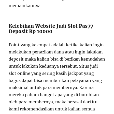
memainkannya.
Kelebihan Website Judi Slot Pas77
Deposit Rp 10000
Point yang ke empat adalah ketika kalian ingin
melakukan penarikan dana atau ingin lakukan
deposit maka kalian bisa di berikan kemudahan
untuk lakukan keduanya tersebut. Situs judi
slot online yang sering kasih jackpot yang
bagus dapat bisa memberikan pelayanan yang
maksimal untuk para membernya. Karena
mereka paham banget apa yang di butuhkan
oleh para membernya, maka berasal dari itu
kami rekomendasikan untuk kalian semua