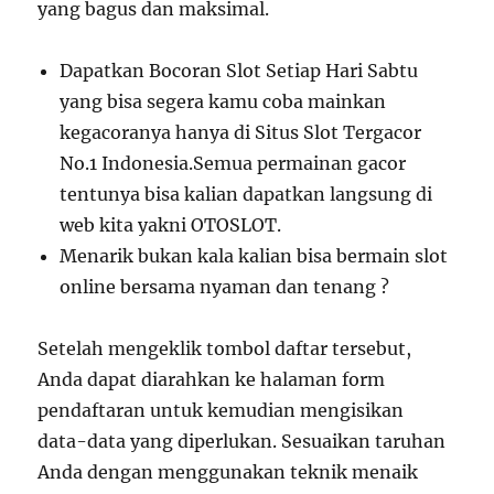
yang bagus dan maksimal.
Dapatkan Bocoran Slot Setiap Hari Sabtu
yang bisa segera kamu coba mainkan
kegacoranya hanya di Situs Slot Tergacor
No.1 Indonesia.Semua permainan gacor
tentunya bisa kalian dapatkan langsung di
web kita yakni OTOSLOT.
Menarik bukan kala kalian bisa bermain slot
online bersama nyaman dan tenang ?
Setelah mengeklik tombol daftar tersebut,
Anda dapat diarahkan ke halaman form
pendaftaran untuk kemudian mengisikan
data-data yang diperlukan. Sesuaikan taruhan
Anda dengan menggunakan teknik menaik