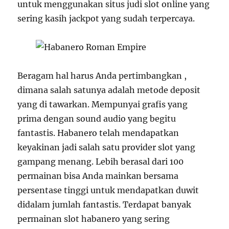
untuk menggunakan situs judi slot online yang
sering kasih jackpot yang sudah terpercaya.
Beragam hal harus Anda pertimbangkan ,
dimana salah satunya adalah metode deposit
yang di tawarkan. Mempunyai grafis yang
prima dengan sound audio yang begitu
fantastis. Habanero telah mendapatkan
keyakinan jadi salah satu provider slot yang
gampang menang. Lebih berasal dari 100
permainan bisa Anda mainkan bersama
persentase tinggi untuk mendapatkan duwit
didalam jumlah fantastis. Terdapat banyak
permainan slot habanero yang sering