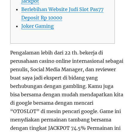
Jackpot
Berlebihan Website Judi Slot Pas77
Deposit Rp 10000
Joker Gaming
Pengalaman lebih dari 22 th. bekerja di
perusahaan casino online internasional sebagai
penulis, Social Media Manager, dan reviewer
buat saya jadi ekspert di bidang yang
berhubungan dengan gambling. Kamu juga
bisa bersama dengan mudah mendapatkan kita
di google bersama dengan mencari
“OTOSLOT” di mesin pencari google. Game ini
menydiakan permainan tambang bersama
dengan tingkat JACKPOT 74.5% Permainan ini