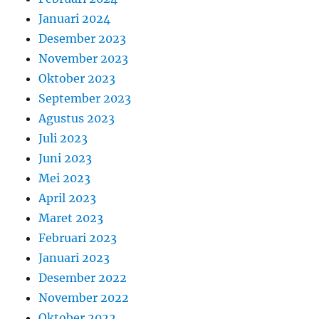
Januari 2024
Desember 2023
November 2023
Oktober 2023
September 2023
Agustus 2023
Juli 2023
Juni 2023
Mei 2023
April 2023
Maret 2023
Februari 2023
Januari 2023
Desember 2022
November 2022
Oktober 2022