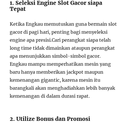
1. Seleksi Engine Slot Gacor siapa
Tepat
Ketika Engkau memutuskan guna bermain slot
gacor di pagi hari, penting bagi menyeleksi
engine apa presisi.Cari perangkat siapa telah
long time tidak dimainkan ataupun perangkat
apa menunjukkan simbol-simbol gacor.
Engkau mampu memperhatikan mesin yang
baru hanya memberikan jackpot maupun
kemenangan gigantic, karena mesin itu
barangkali akan menghadiahkan lebih banyak
kemenangan di dalam durasi rapat.
2. Utilize Bonus dan Promosi