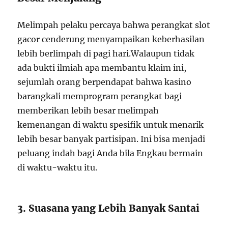
Melimpah pelaku percaya bahwa perangkat slot
gacor cenderung menyampaikan keberhasilan
lebih berlimpah di pagi hari.Walaupun tidak
ada bukti ilmiah apa membantu klaim ini,
sejumlah orang berpendapat bahwa kasino
barangkali memprogram perangkat bagi
memberikan lebih besar melimpah
kemenangan di waktu spesifik untuk menarik
lebih besar banyak partisipan. Ini bisa menjadi
peluang indah bagi Anda bila Engkau bermain
di waktu-waktu itu.
3. Suasana yang Lebih Banyak Santai