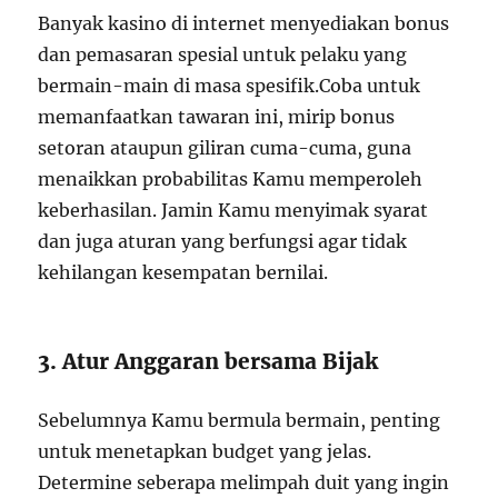
Banyak kasino di internet menyediakan bonus
dan pemasaran spesial untuk pelaku yang
bermain-main di masa spesifik.Coba untuk
memanfaatkan tawaran ini, mirip bonus
setoran ataupun giliran cuma-cuma, guna
menaikkan probabilitas Kamu memperoleh
keberhasilan. Jamin Kamu menyimak syarat
dan juga aturan yang berfungsi agar tidak
kehilangan kesempatan bernilai.
3. Atur Anggaran bersama Bijak
Sebelumnya Kamu bermula bermain, penting
untuk menetapkan budget yang jelas.
Determine seberapa melimpah duit yang ingin