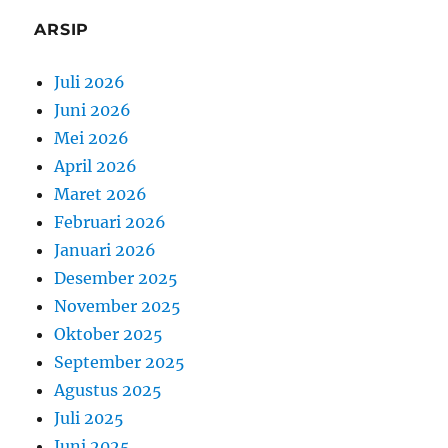
ARSIP
Juli 2026
Juni 2026
Mei 2026
April 2026
Maret 2026
Februari 2026
Januari 2026
Desember 2025
November 2025
Oktober 2025
September 2025
Agustus 2025
Juli 2025
Juni 2025