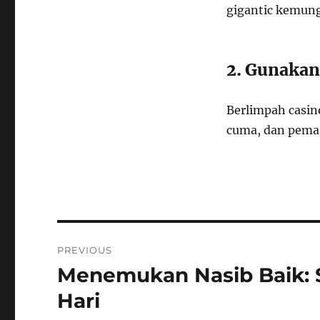
gigantic kemung
2. Gunakan
Berlimpah casin
cuma, dan pemas
Navigasi
PREVIOUS
pos
Menemukan Nasib Baik: 
Previous
post:
Hari