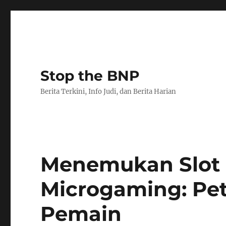
Stop the BNP
Berita Terkini, Info Judi, dan Berita Harian
Menemukan Slot
Microgaming: Pe
Pemain