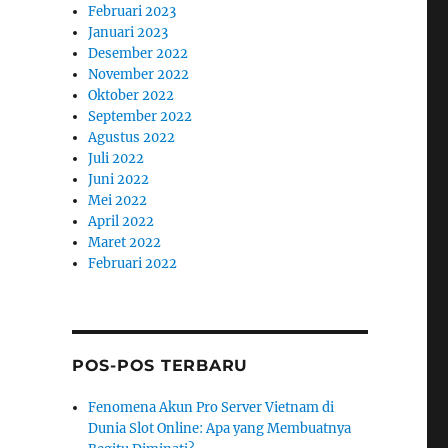
Februari 2023
Januari 2023
Desember 2022
November 2022
Oktober 2022
September 2022
Agustus 2022
Juli 2022
Juni 2022
Mei 2022
April 2022
Maret 2022
Februari 2022
POS-POS TERBARU
Fenomena Akun Pro Server Vietnam di
Dunia Slot Online: Apa yang Membuatnya