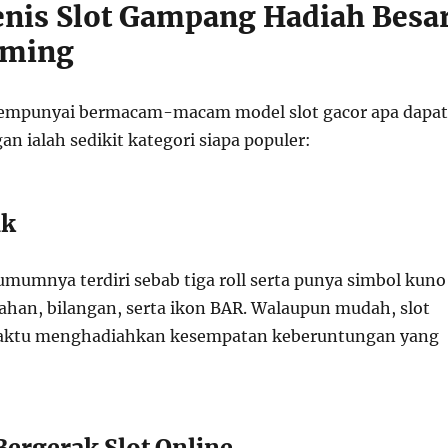
nis Slot Gampang Hadiah Besa
aming
mpunyai bermacam-macam model slot gacor apa dapat
gan ialah sedikit kategori siapa populer:
ik
 umumnya terdiri sebab tiga roll serta punya simbol kuno
ahan, bilangan, serta ikon BAR. Walaupun mudah, slot
 waktu menghadiahkan kesempatan keberuntungan yang
Bergerak Slot Online