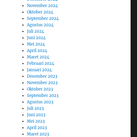
November 2024
Oktober 2024
September 2024
Agustus 2024
Juli 2024
Juni 2024
Mei 2024
April 2024
Maret 2024
Februari 2024
Januari 2024
Desember 2023
November 2023
Oktober 2023
September 2023
Agustus 2023
Juli 2023
Juni 2023
Mei 2023
April 2023
Maret 2023