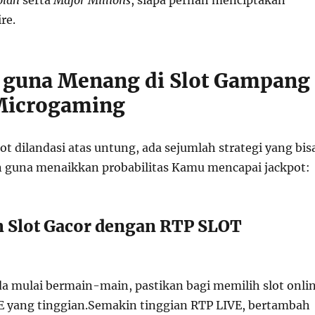
olah
serta
Major Millions
, siapa pernah menciptakan
re.
 guna Menang di Slot Gampang
Microgaming
t dilandasi atas untung, ada sejumlah strategi yang bis
 guna menaikkan probabilitas Kamu mencapai jackpot:
n Slot Gacor dengan RTP SLOT
 mulai bermain-main, pastikan bagi memilih slot onli
 yang tinggian.Semakin tinggian RTP LIVE, bertambah