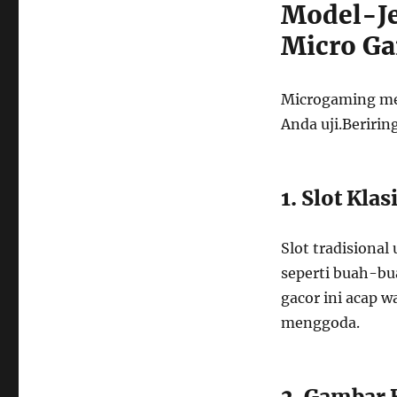
Model-Je
Micro G
Microgaming me
Anda uji.Beririn
1. Slot Klas
Slot tradisional
seperti buah-bu
gacor ini acap
menggoda.
2. Gambar 