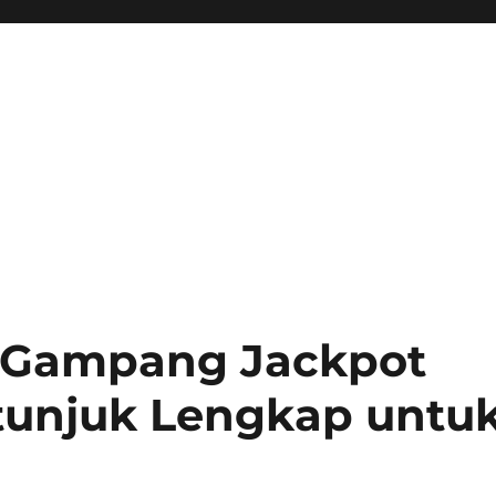
 Gampang Jackpot
tunjuk Lengkap untu