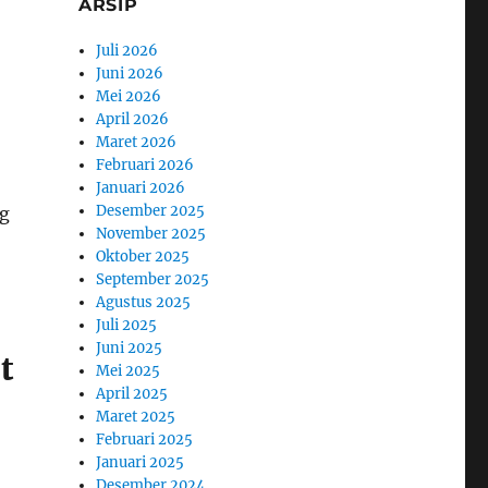
ARSIP
Juli 2026
Juni 2026
Mei 2026
April 2026
Maret 2026
Februari 2026
Januari 2026
Desember 2025
ng
November 2025
Oktober 2025
September 2025
Agustus 2025
Juli 2025
Juni 2025
t
Mei 2025
April 2025
Maret 2025
Februari 2025
Januari 2025
Desember 2024