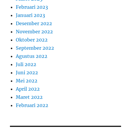
Februari 2023
Januari 2023
Desember 2022
November 2022
Oktober 2022
September 2022
Agustus 2022
Juli 2022
Juni 2022
Mei 2022
April 2022
Maret 2022
Februari 2022