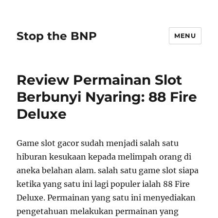
Stop the BNP
MENU
Review Permainan Slot
Berbunyi Nyaring: 88 Fire
Deluxe
Game slot gacor sudah menjadi salah satu
hiburan kesukaan kepada melimpah orang di
aneka belahan alam. salah satu game slot siapa
ketika yang satu ini lagi populer ialah 88 Fire
Deluxe. Permainan yang satu ini menyediakan
pengetahuan melakukan permainan yang