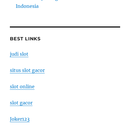
Indonesia
BEST LINKS
judi slot
situs slot gacor
slot online
slot gacor
Joker123