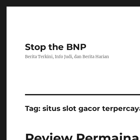
Stop the BNP
Berita Terkini, Info Judi, dan Berita Harian
Tag:
situs slot gacor terpercay
Review Permainan