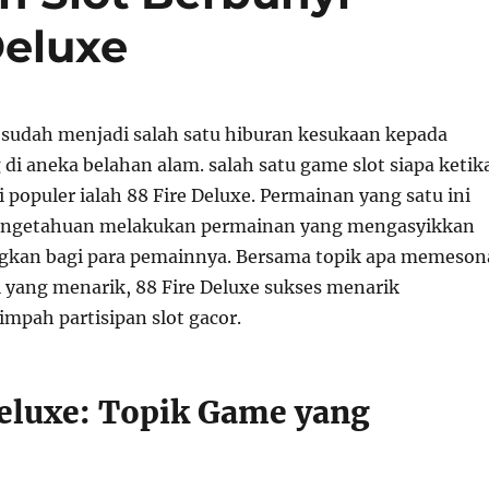
Deluxe
 sudah menjadi salah satu hiburan kesukaan kepada
di aneka belahan alam. salah satu game slot siapa ketik
gi populer ialah 88 Fire Deluxe. Permainan yang satu ini
ngetahuan melakukan permainan yang mengasyikkan
gkan bagi para pemainnya. Bersama topik apa memeson
ri yang menarik, 88 Fire Deluxe sukses menarik
impah partisipan slot gacor.
Deluxe: Topik Game yang