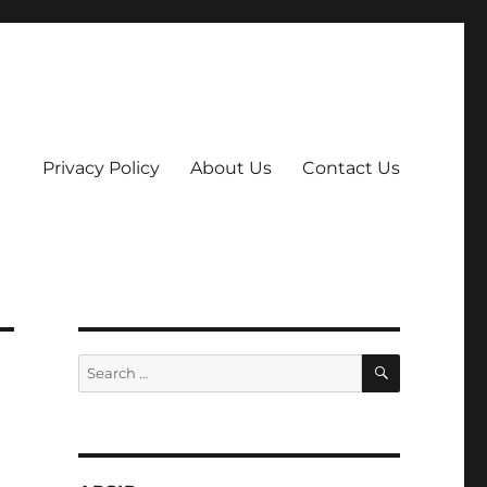
Privacy Policy
About Us
Contact Us
SEARCH
Search
for: