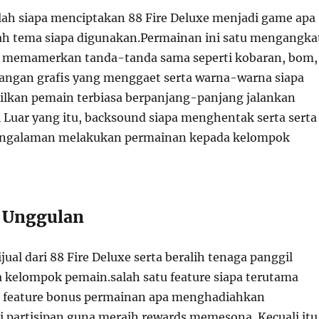
lah siapa menciptakan 88 Fire Deluxe menjadi game apa
h tema siapa digunakan.Permainan ini satu mengangka
ng memamerkan tanda-tanda sama seperti kobaran, bom,
ncangan grafis yang menggaet serta warna-warna siapa
lkan pemain terbiasa berpanjang-panjang jalankan
i Luar yang itu, backsound siapa menghentak serta serta
ngalaman melakukan permainan kepada kelompok
r Unggulan
ijual dari 88 Fire Deluxe serta beralih tenaga panggil
da kelompok pemain.salah satu feature siapa terutama
 feature bonus permainan apa menghadiahkan
 partisipan guna meraih rewards memesona. Kecuali itu