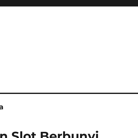
a
 Slot Berbunyi