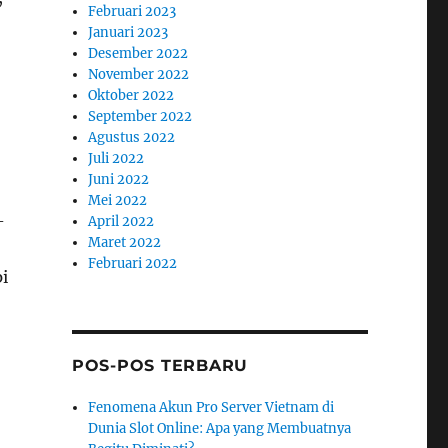
Februari 2023
Januari 2023
Desember 2022
November 2022
Oktober 2022
September 2022
Agustus 2022
Juli 2022
Juni 2022
Mei 2022
-
April 2022
Maret 2022
Februari 2022
i
POS-POS TERBARU
Fenomena Akun Pro Server Vietnam di
Dunia Slot Online: Apa yang Membuatnya