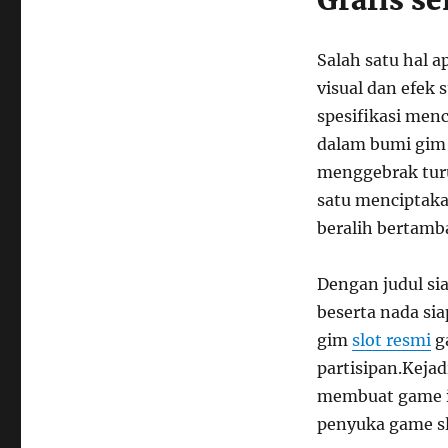
Grafis s
Salah satu hal a
visual dan efek 
spesifikasi men
dalam bumi gim i
menggebrak turu
satu menciptak
beralih bertam
Dengan judul sia
beserta nada si
gim
slot resmi
g
partisipan.Keja
membuat game in
penyuka game sl