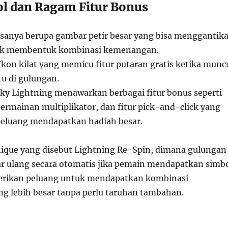
ol dan Ragam Fitur Bonus
asanya berupa gambar petir besar yang bisa menggantik
tuk membentuk kombinasi kemenangan.
Ikon kilat yang memicu fitur putaran gratis ketika munc
tu di gulungan.
cky Lightning menawarkan berbagai fitur bonus seperti
permainan multiplikator, dan fitur pick-and-click yang
eluang mendapatkan hadiah besar.
unique yang disebut Lightning Re-Spin, dimana gulungan
ar ulang secara otomatis jika pemain mendapatkan simb
erikan peluang untuk mendapatkan kombinasi
 lebih besar tanpa perlu taruhan tambahan.