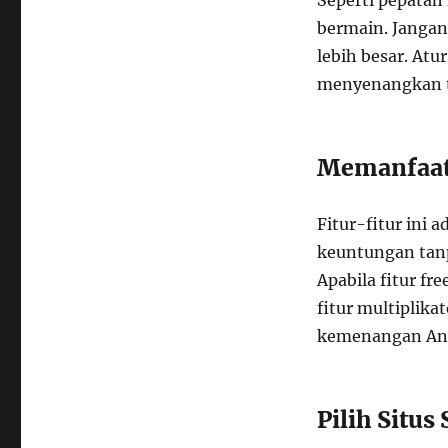
Seperti pepatah
bermain. Jangan
lebih besar. Atu
menyenangkan ta
Memanfaatk
Fitur-fitur ini
keuntungan tan
Apabila fitur f
fitur multiplik
kemenangan An
Pilih Situs