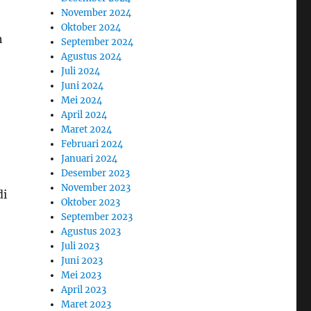
November 2024
Oktober 2024
h
September 2024
Agustus 2024
Juli 2024
Juni 2024
Mei 2024
April 2024
Maret 2024
Februari 2024
Januari 2024
Desember 2023
November 2023
di
Oktober 2023
September 2023
Agustus 2023
Juli 2023
Juni 2023
Mei 2023
April 2023
Maret 2023