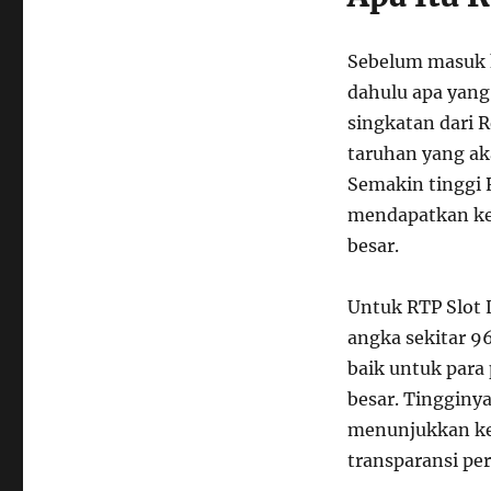
Sebelum masuk k
dahulu apa yang
singkatan dari Re
taruhan yang ak
Semakin tinggi 
mendapatkan ke
besar.
Untuk RTP Slot 
angka sekitar 9
baik untuk par
besar. Tingginy
menunjukkan ke
transparansi pe