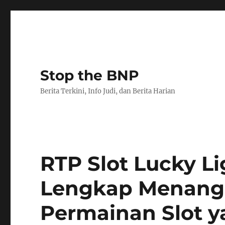
Stop the BNP
Berita Terkini, Info Judi, dan Berita Harian
RTP Slot Lucky L
Lengkap Menang
Permainan Slot 