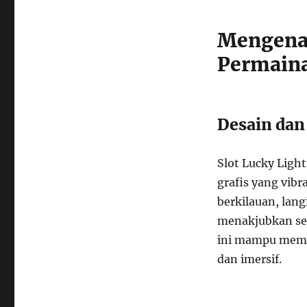
Mengenal
Permaina
Desain da
Slot Lucky Ligh
grafis yang vibr
berkilauan, lang
menakjubkan set
ini mampu memb
dan imersif.