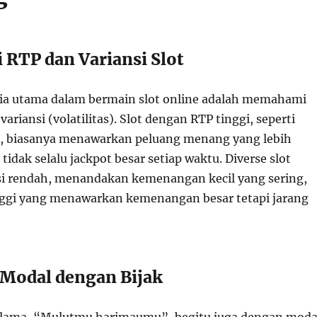
TP dan Variansi Slot
sia utama dalam bermain slot online adalah memahami
ariansi (volatilitas). Slot dengan RTP tinggi, seperti
g, biasanya menawarkan peluang menang yang lebih
tidak selalu jackpot besar setiap waktu. Diverse slot
si rendah, menandakan kemenangan kecil yang sering,
inggi yang menawarkan kemenangan besar tetapi jarang
Modal dengan Bijak