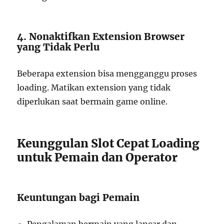
4. Nonaktifkan Extension Browser
yang Tidak Perlu
Beberapa extension bisa mengganggu proses
loading. Matikan extension yang tidak
diperlukan saat bermain game online.
Keunggulan Slot Cepat Loading
untuk Pemain dan Operator
Keuntungan bagi Pemain