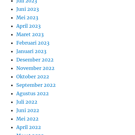
Juli 2023
Juni 2023
Mei 2023
April 2023
Maret 2023
Februari 2023
Januari 2023
Desember 2022
November 2022
Oktober 2022
September 2022
Agustus 2022
Juli 2022
Juni 2022
Mei 2022
April 2022