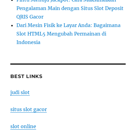
Pengalaman Main dengan Situs Slot Deposit
QRIS Gacor
Dari Mesin Fisik ke Layar Anda: Bagaimana
Slot HTML5 Mengubah Permainan di
Indonesia
BEST LINKS
judi slot
situs slot gacor
slot online