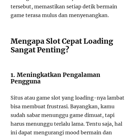
tersebut, memastikan setiap detik bermain
game terasa mulus dan menyenangkan.
Mengapa Slot Cepat Loading
Sangat Penting?
1. Meningkatkan Pengalaman
Pengguna
Situs atau game slot yang loading-nya lambat
bisa membuat frustrasi. Bayangkan, kamu
sudah sabar menunggu game dimuat, tapi
harus menunggu terlalu lama. Tentu saja, hal
ini dapat mengurangi mood bermain dan