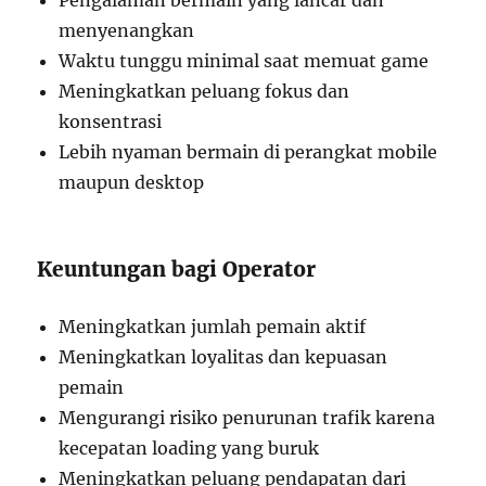
Pengalaman bermain yang lancar dan
menyenangkan
Waktu tunggu minimal saat memuat game
Meningkatkan peluang fokus dan
konsentrasi
Lebih nyaman bermain di perangkat mobile
maupun desktop
Keuntungan bagi Operator
Meningkatkan jumlah pemain aktif
Meningkatkan loyalitas dan kepuasan
pemain
Mengurangi risiko penurunan trafik karena
kecepatan loading yang buruk
Meningkatkan peluang pendapatan dari