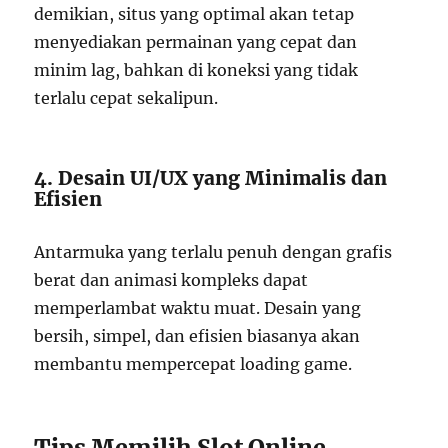
demikian, situs yang optimal akan tetap
menyediakan permainan yang cepat dan
minim lag, bahkan di koneksi yang tidak
terlalu cepat sekalipun.
4. Desain UI/UX yang Minimalis dan
Efisien
Antarmuka yang terlalu penuh dengan grafis
berat dan animasi kompleks dapat
memperlambat waktu muat. Desain yang
bersih, simpel, dan efisien biasanya akan
membantu mempercepat loading game.
Tips Memilih Slot Online