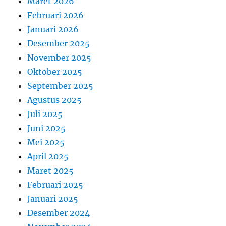
Maret 2026
Februari 2026
Januari 2026
Desember 2025
November 2025
Oktober 2025
September 2025
Agustus 2025
Juli 2025
Juni 2025
Mei 2025
April 2025
Maret 2025
Februari 2025
Januari 2025
Desember 2024