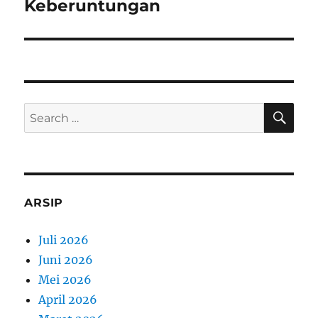
Keberuntungan
SE
Search
for:
ARSIP
Juli 2026
Juni 2026
Mei 2026
April 2026