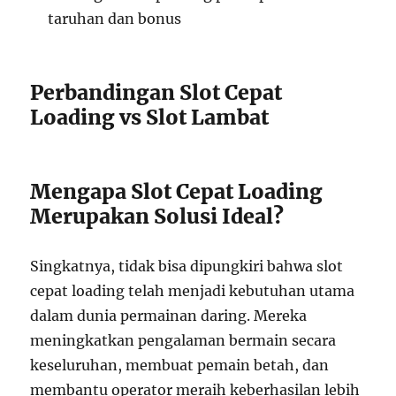
taruhan dan bonus
Perbandingan Slot Cepat
Loading vs Slot Lambat
Mengapa Slot Cepat Loading
Merupakan Solusi Ideal?
Singkatnya, tidak bisa dipungkiri bahwa slot
cepat loading telah menjadi kebutuhan utama
dalam dunia permainan daring. Mereka
meningkatkan pengalaman bermain secara
keseluruhan, membuat pemain betah, dan
membantu operator meraih keberhasilan lebih