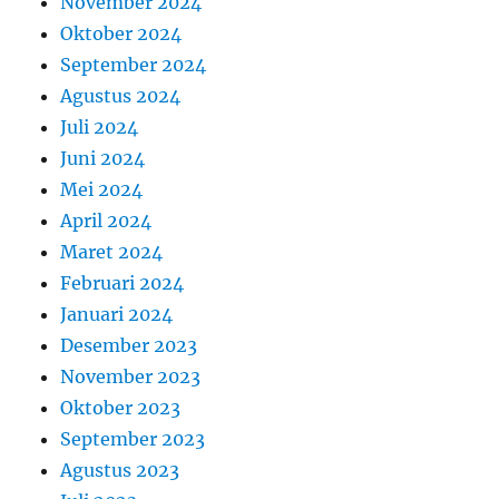
November 2024
Oktober 2024
September 2024
Agustus 2024
Juli 2024
Juni 2024
Mei 2024
April 2024
Maret 2024
Februari 2024
Januari 2024
Desember 2023
November 2023
Oktober 2023
September 2023
Agustus 2023