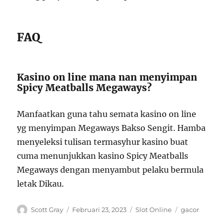
FAQ
Kasino on line mana nan menyimpan
Spicy Meatballs Megaways?
Manfaatkan guna tahu semata kasino on line
yg menyimpan Megaways Bakso Sengit. Hamba
menyeleksi tulisan termasyhur kasino buat
cuma menunjukkan kasino Spicy Meatballs
Megaways dengan menyambut pelaku bermula
letak Dikau.
Author
Posted
Categories
Tags
Scott Gray
Februari 23, 2023
Slot Online
gacor
on