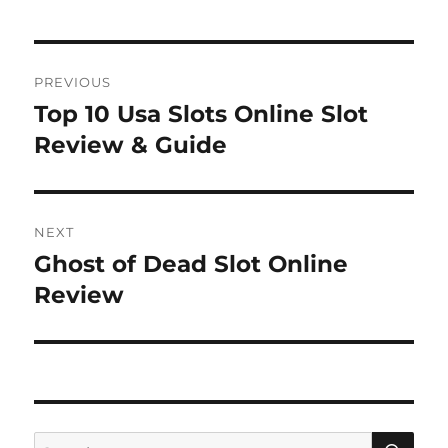
Navigasi
PREVIOUS
pos
Top 10 Usa Slots Online Slot
Previous
post:
Review & Guide
NEXT
Ghost of Dead Slot Online
Next
post:
Review
SE
Search