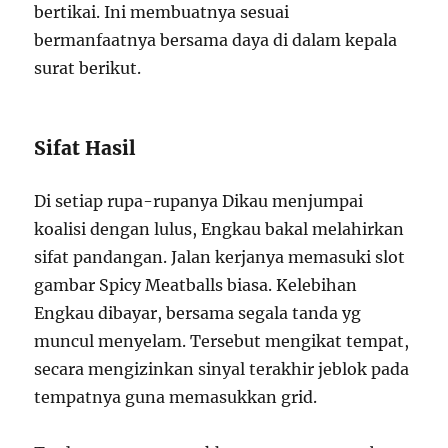
bertikai. Ini membuatnya sesuai
bermanfaatnya bersama daya di dalam kepala
surat berikut.
Sifat Hasil
Di setiap rupa-rupanya Dikau menjumpai
koalisi dengan lulus, Engkau bakal melahirkan
sifat pandangan. Jalan kerjanya memasuki slot
gambar Spicy Meatballs biasa. Kelebihan
Engkau dibayar, bersama segala tanda yg
muncul menyelam. Tersebut mengikat tempat,
secara mengizinkan sinyal terakhir jeblok pada
tempatnya guna memasukkan grid.