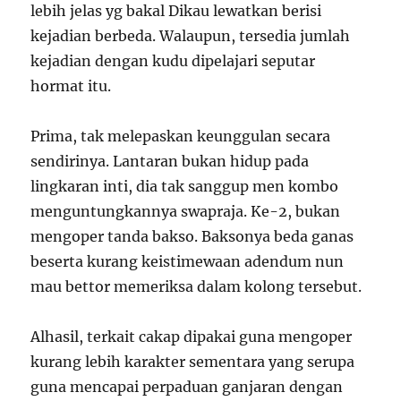
lebih jelas yg bakal Dikau lewatkan berisi
kejadian berbeda. Walaupun, tersedia jumlah
kejadian dengan kudu dipelajari seputar
hormat itu.
Prima, tak melepaskan keunggulan secara
sendirinya. Lantaran bukan hidup pada
lingkaran inti, dia tak sanggup men kombo
menguntungkannya swapraja. Ke-2, bukan
mengoper tanda bakso. Baksonya beda ganas
beserta kurang keistimewaan adendum nun
mau bettor memeriksa dalam kolong tersebut.
Alhasil, terkait cakap dipakai guna mengoper
kurang lebih karakter sementara yang serupa
guna mencapai perpaduan ganjaran dengan