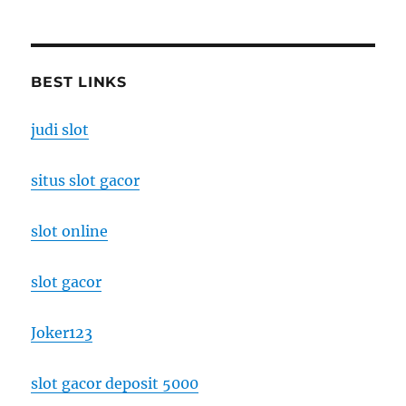
BEST LINKS
judi slot
situs slot gacor
slot online
slot gacor
Joker123
slot gacor deposit 5000