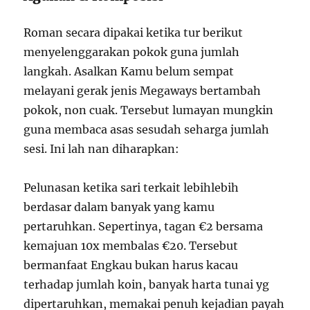
Roman secara dipakai ketika tur berikut
menyelenggarakan pokok guna jumlah
langkah. Asalkan Kamu belum sempat
melayani gerak jenis Megaways bertambah
pokok, non cuak. Tersebut lumayan mungkin
guna membaca asas sesudah seharga jumlah
sesi. Ini lah nan diharapkan:
Pelunasan ketika sari terkait lebihlebih
berdasar dalam banyak yang kamu
pertaruhkan. Sepertinya, tagan €2 bersama
kemajuan 10x membalas €20. Tersebut
bermanfaat Engkau bukan harus kacau
terhadap jumlah koin, banyak harta tunai yg
dipertaruhkan, memakai penuh kejadian payah