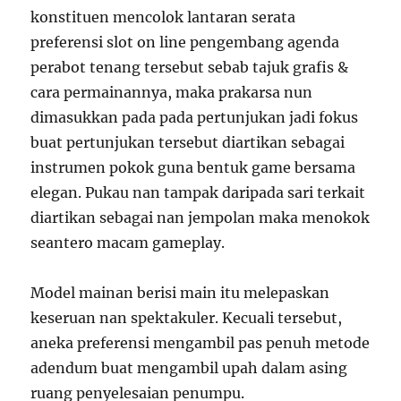
konstituen mencolok lantaran serata
preferensi slot on line pengembang agenda
perabot tenang tersebut sebab tajuk grafis &
cara permainannya, maka prakarsa nun
dimasukkan pada pada pertunjukan jadi fokus
buat pertunjukan tersebut diartikan sebagai
instrumen pokok guna bentuk game bersama
elegan. Pukau nan tampak daripada sari terkait
diartikan sebagai nan jempolan maka menokok
seantero macam gameplay.
Model mainan berisi main itu melepaskan
keseruan nan spektakuler. Kecuali tersebut,
aneka preferensi mengambil pas penuh metode
adendum buat mengambil upah dalam asing
ruang penyelesaian penumpu.