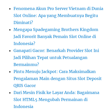
Fenomena Akun Pro Server Vietnam di Dunia
Slot Online: Apa yang Membuatnya Begitu
Diminati?
Mengapa Spadegaming Brothers Kingdom
Jadi Favorit Banyak Pemain Slot Online di
Indonesia?
Ganapati Gacor: Benarkah Provider Slot Ini
Jadi Pilihan Tepat untuk Petualangan
Bermainmu?
Pintu Menuju Jackpot: Cara Maksimalkan
Pengalaman Main dengan Situs Slot Deposit
QRIS Gacor
Dari Mesin Fisik ke Layar Anda: Bagaimana
Slot HTML5 Mengubah Permainan di
Indonesia