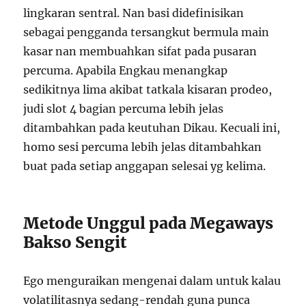
lingkaran sentral. Nan basi didefinisikan
sebagai pengganda tersangkut bermula main
kasar nan membuahkan sifat pada pusaran
percuma. Apabila Engkau menangkap
sedikitnya lima akibat tatkala kisaran prodeo,
judi slot 4 bagian percuma lebih jelas
ditambahkan pada keutuhan Dikau. Kecuali ini,
homo sesi percuma lebih jelas ditambahkan
buat pada setiap anggapan selesai yg kelima.
Metode Unggul pada Megaways
Bakso Sengit
Ego menguraikan mengenai dalam untuk kalau
volatilitasnya sedang-rendah guna punca