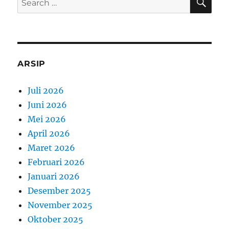
for:
ARSIP
Juli 2026
Juni 2026
Mei 2026
April 2026
Maret 2026
Februari 2026
Januari 2026
Desember 2025
November 2025
Oktober 2025