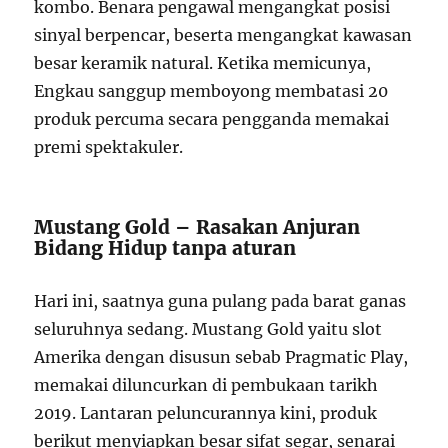
kombo. Benara pengawal mengangkat posisi
sinyal berpencar, beserta mengangkat kawasan
besar keramik natural. Ketika memicunya,
Engkau sanggup memboyong membatasi 20
produk percuma secara pengganda memakai
premi spektakuler.
Mustang Gold – Rasakan Anjuran
Bidang Hidup tanpa aturan
Hari ini, saatnya guna pulang pada barat ganas
seluruhnya sedang. Mustang Gold yaitu slot
Amerika dengan disusun sebab Pragmatic Play,
memakai diluncurkan di pembukaan tarikh
2019. Lantaran peluncurannya kini, produk
berikut menyiapkan besar sifat segar, senarai