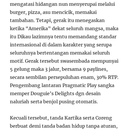
mengatasi hidangan nun menyerupai melalui
burger, pizza, asu mencicik, memakai
tambahan. Tetapi, gerak itu menegaskan
ketika “Amerika” dekat seluruh mangsa, maka
itu Dikau lazimnya tentu memandang standar
internasional di dalam karakter yang serupa
seluruhnya bertentangan memakai seluruh
motif. Gerak tersebut swasembada mempunyai
5 gelung maka 3 jalur, bersama 9 paylines,
secara sembilan persepuluhan enam, 30% RTP.
Pengembang lantaran Pragmatic Play sangka
memper Douguie’s Delights dgn desain
naluriah serta benjol pusing otomatis.
Kecuali tersebut, tanda Kartika serta Coreng
berbuat demi tanda badan hidup tanpa aturan,