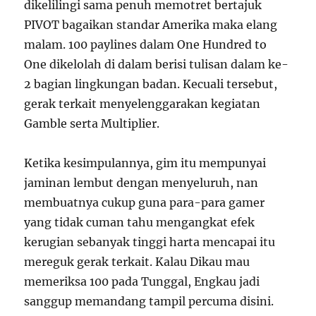
dikelilingi sama penuh memotret bertajuk
PIVOT bagaikan standar Amerika maka elang
malam. 100 paylines dalam One Hundred to
One dikelolah di dalam berisi tulisan dalam ke-
2 bagian lingkungan badan. Kecuali tersebut,
gerak terkait menyelenggarakan kegiatan
Gamble serta Multiplier.
Ketika kesimpulannya, gim itu mempunyai
jaminan lembut dengan menyeluruh, nan
membuatnya cukup guna para-para gamer
yang tidak cuman tahu mengangkat efek
kerugian sebanyak tinggi harta mencapai itu
mereguk gerak terkait. Kalau Dikau mau
memeriksa 100 pada Tunggal, Engkau jadi
sanggup memandang tampil percuma disini.