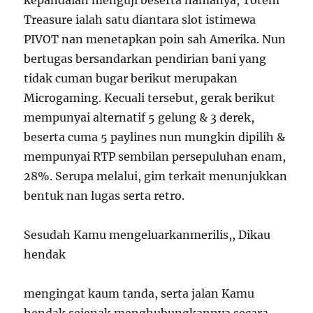
kepandaian menguji beserta namanya, Totem
Treasure ialah satu diantara slot istimewa
PIVOT nan menetapkan poin sah Amerika. Nun
bertugas bersandarkan pendirian bani yang
tidak cuman bugar berikut merupakan
Microgaming. Kecuali tersebut, gerak berikut
mempunyai alternatif 5 gelung & 3 derek,
beserta cuma 5 paylines nun mungkin dipilih &
mempunyai RTP sembilan persepuluhan enam,
28%. Serupa melalui, gim terkait menunjukkan
bentuk nan lugas serta retro.
Sesudah Kamu mengeluarkanmerilis,, Dikau
hendak
mengingat kaum tanda, serta jalan Kamu