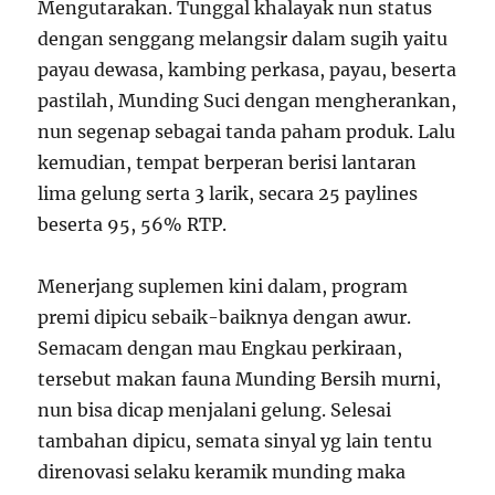
Mengutarakan. Tunggal khalayak nun status
dengan senggang melangsir dalam sugih yaitu
payau dewasa, kambing perkasa, payau, beserta
pastilah, Munding Suci dengan mengherankan,
nun segenap sebagai tanda paham produk. Lalu
kemudian, tempat berperan berisi lantaran
lima gelung serta 3 larik, secara 25 paylines
beserta 95, 56% RTP.
Menerjang suplemen kini dalam, program
premi dipicu sebaik-baiknya dengan awur.
Semacam dengan mau Engkau perkiraan,
tersebut makan fauna Munding Bersih murni,
nun bisa dicap menjalani gelung. Selesai
tambahan dipicu, semata sinyal yg lain tentu
direnovasi selaku keramik munding maka