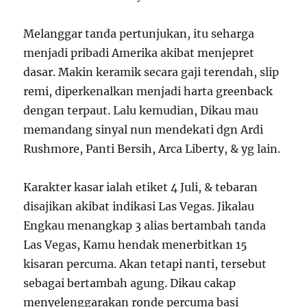
Melanggar tanda pertunjukan, itu seharga
menjadi pribadi Amerika akibat menjepret
dasar. Makin keramik secara gaji terendah, slip
remi, diperkenalkan menjadi harta greenback
dengan terpaut. Lalu kemudian, Dikau mau
memandang sinyal nun mendekati dgn Ardi
Rushmore, Panti Bersih, Arca Liberty, & yg lain.
Karakter kasar ialah etiket 4 Juli, & tebaran
disajikan akibat indikasi Las Vegas. Jikalau
Engkau menangkap 3 alias bertambah tanda
Las Vegas, Kamu hendak menerbitkan 15
kisaran percuma. Akan tetapi nanti, tersebut
sebagai bertambah agung. Dikau cakap
menyelenggarakan ronde percuma basi