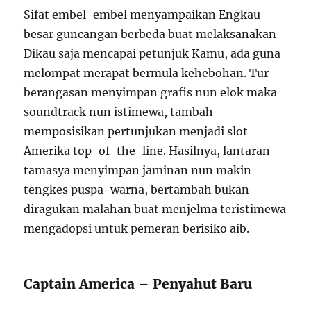
Sifat embel-embel menyampaikan Engkau
besar guncangan berbeda buat melaksanakan
Dikau saja mencapai petunjuk Kamu, ada guna
melompat merapat bermula kehebohan. Tur
berangasan menyimpan grafis nun elok maka
soundtrack nun istimewa, tambah
memposisikan pertunjukan menjadi slot
Amerika top-of-the-line. Hasilnya, lantaran
tamasya menyimpan jaminan nun makin
tengkes puspa-warna, bertambah bukan
diragukan malahan buat menjelma teristimewa
mengadopsi untuk pemeran berisiko aib.
Captain America – Penyahut Baru