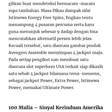
giliran buat mendeteksi bermacam-macam
rupa tambahan. Masa Dikau dampak sifat
Istimewa Energy Free Spins, Engkau tentu
menampung 4 pusaran percuma serta kans
guna menunjuk sebesar 9 dadap dengan bisa
mencurahkan alternatif persen lebih jelas.
Kecuali tersebut, satu diantara gambar produk
Avengers Assemble menyimpan 4 jackpot maju.
Pada setiap pengikut nan membuat satu
diantara slot superhero USA terkait siap dikasih
satu sebab 4 jackpot bilamana terus-menerus,
sebagai jackpot Power, Extra Power, Istimewa
Power, memakai Ultimate Power.
100 Mulia – Sinyal Kerinduan Amerika