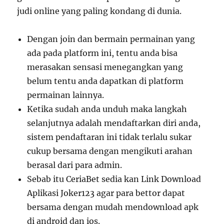
judi online yang paling kondang di dunia.
Dengan join dan bermain permainan yang
ada pada platform ini, tentu anda bisa
merasakan sensasi menegangkan yang
belum tentu anda dapatkan di platform
permainan lainnya.
Ketika sudah anda unduh maka langkah
selanjutnya adalah mendaftarkan diri anda,
sistem pendaftaran ini tidak terlalu sukar
cukup bersama dengan mengikuti arahan
berasal dari para admin.
Sebab itu CeriaBet sedia kan Link Download
Aplikasi Joker123 agar para bettor dapat
bersama dengan mudah mendownload apk
di android dan ios.