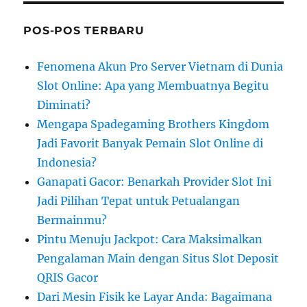
POS-POS TERBARU
Fenomena Akun Pro Server Vietnam di Dunia
Slot Online: Apa yang Membuatnya Begitu
Diminati?
Mengapa Spadegaming Brothers Kingdom
Jadi Favorit Banyak Pemain Slot Online di
Indonesia?
Ganapati Gacor: Benarkah Provider Slot Ini
Jadi Pilihan Tepat untuk Petualangan
Bermainmu?
Pintu Menuju Jackpot: Cara Maksimalkan
Pengalaman Main dengan Situs Slot Deposit
QRIS Gacor
Dari Mesin Fisik ke Layar Anda: Bagaimana