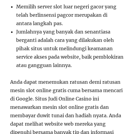
Memilih server slot luar negeri gacor yang
telah berlinsensi pagcor merupakan di
antara langkah pas.
Jumlahnya yang banyak dan senantiasa
berganti adalah cara yang dilakukan oleh
pihak situs untuk melindungi keamanan
service akses pada website, baik pemblokiran
atau gangguan lainnya.
Anda dapat menemukan ratusan demi ratusan
mesin slot online gratis cuma bersama mencari
di Google. Situs Judi Online Casino ini
menawarkan mesin slot online gratis dan
membayar duwit tunai dan hadiah nyata. Anda
dapat melihat website web mereka yang
dipenuhi bersama banyak tip dan informasi