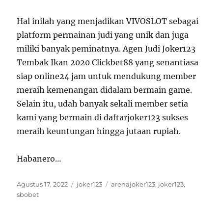
Hal inilah yang menjadikan VIVOSLOT sebagai
platform permainan judi yang unik dan juga
miliki banyak peminatnya. Agen Judi Joker123
Tembak Ikan 2020 Clickbet88 yang senantiasa
siap online24 jam untuk mendukung member
meraih kemenangan didalam bermain game.
Selain itu, udah banyak sekali member setia
kami yang bermain di daftarjoker123 sukses
meraih keuntungan hingga jutaan rupiah.
Habanero
…
Posted
Categories
Tags
Agustus 17, 2022
joker123
arenajoker123
,
joker123
,
on
sbobet