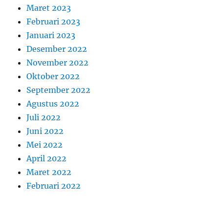
Maret 2023
Februari 2023
Januari 2023
Desember 2022
November 2022
Oktober 2022
September 2022
Agustus 2022
Juli 2022
Juni 2022
Mei 2022
April 2022
Maret 2022
Februari 2022