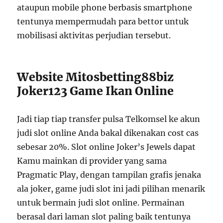
ataupun mobile phone berbasis smartphone
tentunya mempermudah para bettor untuk
mobilisasi aktivitas perjudian tersebut.
Website Mitosbetting88biz
Joker123 Game Ikan Online
Jadi tiap tiap transfer pulsa Telkomsel ke akun
judi slot online Anda bakal dikenakan cost cas
sebesar 20%. Slot online Joker’s Jewels dapat
Kamu mainkan di provider yang sama
Pragmatic Play, dengan tampilan grafis jenaka
ala joker, game judi slot ini jadi pilihan menarik
untuk bermain judi slot online. Permainan
berasal dari laman slot paling baik tentunya