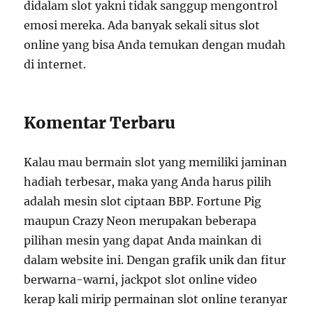
didalam slot yakni tidak sanggup mengontrol
emosi mereka. Ada banyak sekali situs slot
online yang bisa Anda temukan dengan mudah
di internet.
Komentar Terbaru
Kalau mau bermain slot yang memiliki jaminan
hadiah terbesar, maka yang Anda harus pilih
adalah mesin slot ciptaan BBP. Fortune Pig
maupun Crazy Neon merupakan beberapa
pilihan mesin yang dapat Anda mainkan di
dalam website ini. Dengan grafik unik dan fitur
berwarna-warni, jackpot slot online video
kerap kali mirip permainan slot online teranyar