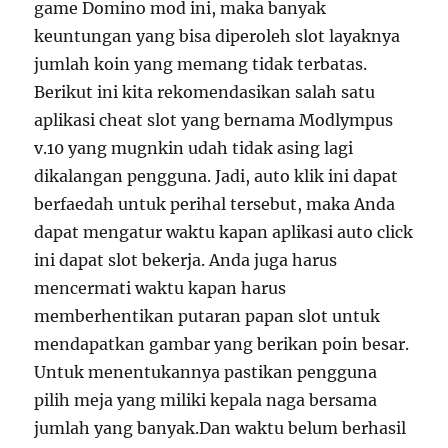
game Domino mod ini, maka banyak
keuntungan yang bisa diperoleh slot layaknya
jumlah koin yang memang tidak terbatas.
Berikut ini kita rekomendasikan salah satu
aplikasi cheat slot yang bernama Modlympus
v.10 yang mugnkin udah tidak asing lagi
dikalangan pengguna. Jadi, auto klik ini dapat
berfaedah untuk perihal tersebut, maka Anda
dapat mengatur waktu kapan aplikasi auto click
ini dapat slot bekerja. Anda juga harus
mencermati waktu kapan harus
memberhentikan putaran papan slot untuk
mendapatkan gambar yang berikan poin besar.
Untuk menentukannya pastikan pengguna
pilih meja yang miliki kepala naga bersama
jumlah yang banyak.Dan waktu belum berhasil