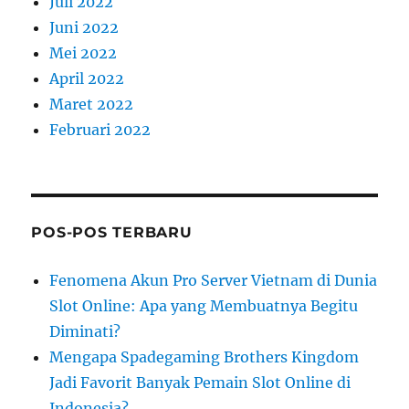
Juli 2022
Juni 2022
Mei 2022
April 2022
Maret 2022
Februari 2022
POS-POS TERBARU
Fenomena Akun Pro Server Vietnam di Dunia
Slot Online: Apa yang Membuatnya Begitu
Diminati?
Mengapa Spadegaming Brothers Kingdom
Jadi Favorit Banyak Pemain Slot Online di
Indonesia?