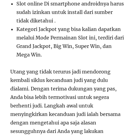
Slot online Di smartphone androidnya harus
sudah izinkan untuk install dari sumber
tidak diketahui .
Kategori Jackpot yang bisa kalian dapatkan
melalui Mode Permainan Slot ini, terdiri dari
Grand Jackpot, Big Win, Super Win, dan
Mega Win.
Utang yang tidak terurus jadi mendorong
kembali siklus kecanduan judi yang dulu
dialami. Dengan terima dukungan yang pas,
Anda bisa lebih termotivasi untuk segera
berhenti judi. Langkah awal untuk
menyingkirkan kecanduan judi ialah bersama
dengan mengetahui apa saja alasan
sesungguhnya dari Anda yang lakukan