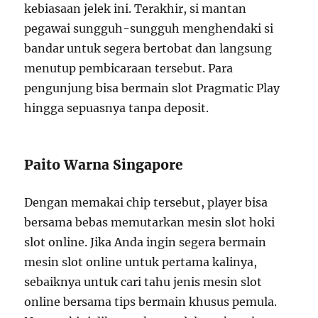
kebiasaan jelek ini. Terakhir, si mantan
pegawai sungguh-sungguh menghendaki si
bandar untuk segera bertobat dan langsung
menutup pembicaraan tersebut. Para
pengunjung bisa bermain slot Pragmatic Play
hingga sepuasnya tanpa deposit.
Paito Warna Singapore
Dengan memakai chip tersebut, player bisa
bersama bebas memutarkan mesin slot hoki
slot online. Jika Anda ingin segera bermain
mesin slot online untuk pertama kalinya,
sebaiknya untuk cari tahu jenis mesin slot
online bersama tips bermain khusus pemula.