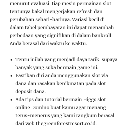
menurut evaluasi, tiap mesin permainan slot
tentunya bakal mengerjakan refresh dan
perubahan sehari-harinya. Variasi kecil di
dalam tabel pembayaran ini dapat menambah
perbedaan yang signifikan di dalam bankroll
Anda berasal dari waktu ke waktu.
Tentu inilah yang menjadi daya tarik, supaya
banyak yang suka bermain game ini.
Pastikan diri anda menggunakan slot via
dana dan rasakan kenikmatan pada slot
deposit dana.
Ada tips dan tutorial bermain Higgs slot
online Domino buat kamu agar menang
terus-menerus yang kami rangkum berasal
dari web thegreenforestresort.co.id.