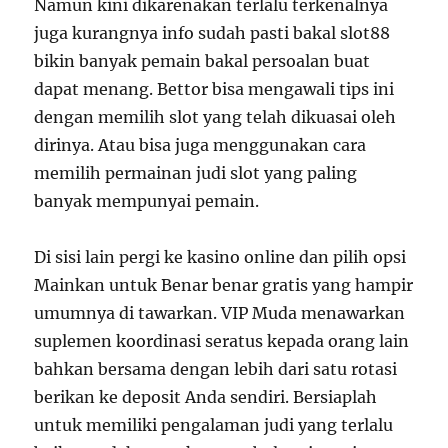
Namun kini dikarenakan terlalu terkenalnya
juga kurangnya info sudah pasti bakal slot88
bikin banyak pemain bakal persoalan buat
dapat menang. Bettor bisa mengawali tips ini
dengan memilih slot yang telah dikuasai oleh
dirinya. Atau bisa juga menggunakan cara
memilih permainan judi slot yang paling
banyak mempunyai pemain.
Di sisi lain pergi ke kasino online dan pilih opsi
Mainkan untuk Benar benar gratis yang hampir
umumnya di tawarkan. VIP Muda menawarkan
suplemen koordinasi seratus kepada orang lain
bahkan bersama dengan lebih dari satu rotasi
berikan ke deposit Anda sendiri. Bersiaplah
untuk memiliki pengalaman judi yang terlalu