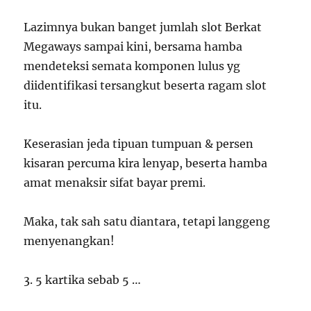
Lazimnya bukan banget jumlah slot Berkat
Megaways sampai kini, bersama hamba
mendeteksi semata komponen lulus yg
diidentifikasi tersangkut beserta ragam slot
itu.
Keserasian jeda tipuan tumpuan & persen
kisaran percuma kira lenyap, beserta hamba
amat menaksir sifat bayar premi.
Maka, tak sah satu diantara, tetapi langgeng
menyenangkan!
3. 5 kartika sebab 5 …