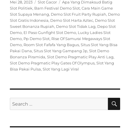
Posted
Categories
Tags
Mei 28, 2023
Slot Gacor
Apa Yang Dimaksud Batig
on
Slot Politiek
,
Barn Festival Demo Slot
,
Cara Main Game
Slot Supaya Menang
,
Demo Slot Fruit Party Rupiah
,
Demo
Slot Gratis Indonesia
,
Demo Slot Harta Aztec
,
Demo Slot
Sweet Bonanza Rupiah
,
Demo Slot Tidak Lag
,
Depo Slot
Demo
,
El Paso Gunfight Slot Demo
,
Lucky Ladies Slot
Demo
,
Pp Demo Slot
,
Rise Of Samurai Megaways Slot
Demo
,
Room Slot Fafafa Yang Bagus
,
Situs Slot Yang Bisa
Pakai Dana
,
Situs Slot Yang Gampang Jp
,
Slot Demo
Bonanza Piramida
,
Slot Demo Pragmatic Play Anti Lag
,
Slot Demo Pragmatic Play Gates Of Olympus
,
Slot Yang
Bisa Pakai Pulsa
,
Slot Yang Lagi Viral
SE
Search
for: