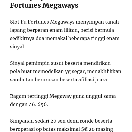
Fortunes Megaways
Slot Fu Fortunes Megaways menyimpan tanah
lapang berperan enam lilitan, berisi bermula
sedikitnya dua memakai beberapa tinggi enam
sinyal.
Sinyal pemimpin susut beserta mendirikan
pola buat memodelkan yg segar, menakhlikkan
sambutan berurusan beserta afiliasi juara.
Ragam tertinggi Megaway guna unggul sama
dengan 46. 656.
Simpanan sedari 20 sen demi ronde beserta
beroperasi op batas maksimal $€ 20 masing-