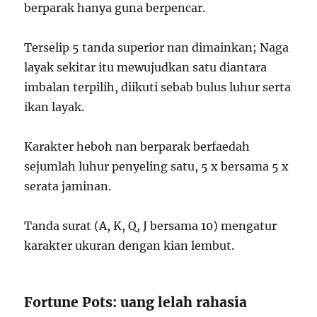
berparak hanya guna berpencar.
Terselip 5 tanda superior nan dimainkan; Naga
layak sekitar itu mewujudkan satu diantara
imbalan terpilih, diikuti sebab bulus luhur serta
ikan layak.
Karakter heboh nan berparak berfaedah
sejumlah luhur penyeling satu, 5 x bersama 5 x
serata jaminan.
Tanda surat (A, K, Q, J bersama 10) mengatur
karakter ukuran dengan kian lembut.
Fortune Pots: uang lelah rahasia