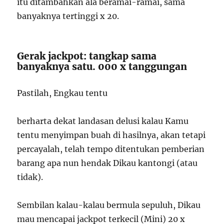
itu ditambahkan ala beramai-ramai, sama
banyaknya tertinggi x 20.
Gerak jackpot: tangkap sama
banyaknya satu. 000 x tanggungan
Pastilah, Engkau tentu
berharta dekat landasan delusi kalau Kamu
tentu menyimpan buah di hasilnya, akan tetapi
percayalah, telah tempo ditentukan pemberian
barang apa nun hendak Dikau kantongi (atau
tidak).
Sembilan kalau-kalau bermula sepuluh, Dikau
mau mencapai jackpot terkecil (Mini) 20 x