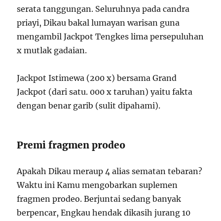
serata tanggungan. Seluruhnya pada candra
priayi, Dikau bakal lumayan warisan guna
mengambil Jackpot Tengkes lima persepuluhan
x mutlak gadaian.
Jackpot Istimewa (200 x) bersama Grand
Jackpot (dari satu. 000 x taruhan) yaitu fakta
dengan benar garib (sulit dipahami).
Premi fragmen prodeo
Apakah Dikau meraup 4 alias sematan tebaran?
Waktu ini Kamu mengobarkan suplemen
fragmen prodeo. Berjuntai sedang banyak
berpencar, Engkau hendak dikasih jurang 10