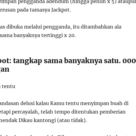
yimpan pengganda adendum (hingga penuh x 5) ataupu
rusan pada tamasya Jackpot.
vas dibuka melalui pengganda, itu ditambahkan ala
sama banyaknya tertinggi x 20.
pot: tangkap sama banyaknya satu. 000
gan
u tentu
landasan delusi kalau Kamu tentu menyimpan buah di
tetapi percayalah, telah tempo ditentukan pemberian
hendak Dikau kantongi (atau tidak).