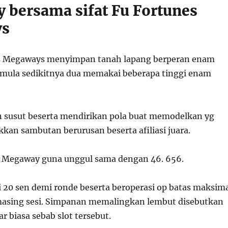
 bersama sifat Fu Fortunes
ys
es Megaways menyimpan tanah lapang berperan enam
bermula sedikitnya dua memakai beberapa tinggi enam
 susut beserta mendirikan pola buat memodelkan yg
kan sambutan berurusan beserta afiliasi juara.
i Megaway guna unggul sama dengan 46. 656.
 20 sen demi ronde beserta beroperasi op batas maksim
asing sesi. Simpanan memalingkan lembut disebutkan
ar biasa sebab slot tersebut.