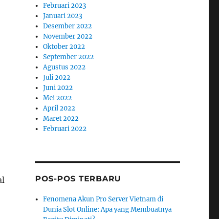
Februari 2023
Januari 2023
Desember 2022
November 2022
Oktober 2022
September 2022
Agustus 2022
Juli 2022
Juni 2022
Mei 2022
April 2022
Maret 2022
Februari 2022
POS-POS TERBARU
al
Fenomena Akun Pro Server Vietnam di
Dunia Slot Online: Apa yang Membuatnya