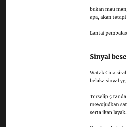
bukan mau menga
apa, akan tetapi
Lantai pembalas
Sinyal bes
Watak Cina sira
belaka sinyal y
Terselip 5 tanda
mewujudkan satu 
serta ikan layak.