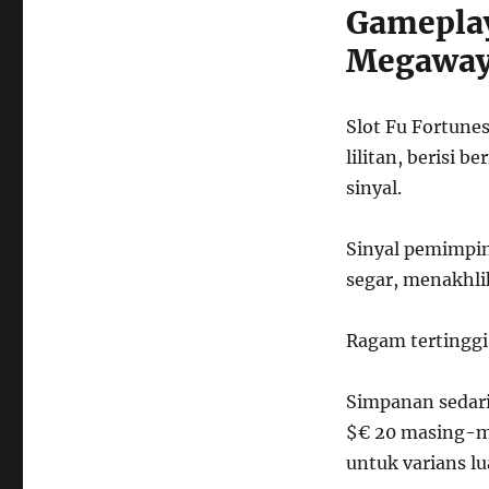
Gameplay
Megawa
Slot Fu Fortun
lilitan, berisi 
sinyal.
Sinyal pemimpin
segar, menakhlik
Ragam tertingg
Simpanan sedari
$€ 20 masing-m
untuk varians lu