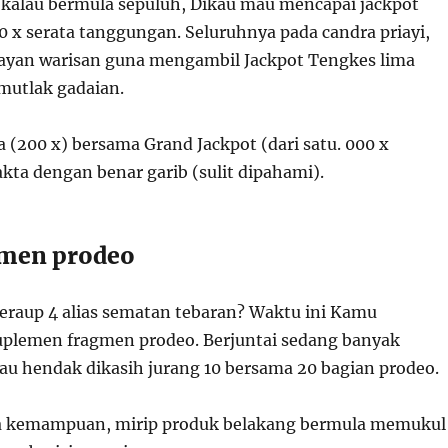
kalau bermula sepuluh, Dikau mau mencapai jackpot
20 x serata tanggungan. Seluruhnya pada candra priayi,
ayan warisan guna mengambil Jackpot Tengkes lima
mutlak gadaian.
 (200 x) bersama Grand Jackpot (dari satu. 000 x
akta dengan benar garib (sulit dipahami).
gmen prodeo
raup 4 alias sematan tebaran? Waktu ini Kamu
plemen fragmen prodeo. Berjuntai sedang banyak
au hendak dikasih jurang 10 bersama 20 bagian prodeo.
a kemampuan, mirip produk belakang bermula memukul