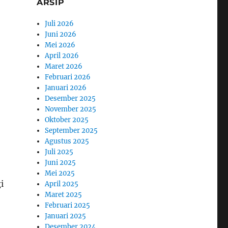
ARSIP
Juli 2026
Juni 2026
Mei 2026
April 2026
Maret 2026
Februari 2026
Januari 2026
Desember 2025
November 2025
Oktober 2025
September 2025
Agustus 2025
Juli 2025
Juni 2025
Mei 2025
i
April 2025
Maret 2025
Februari 2025
Januari 2025
Desember 2024