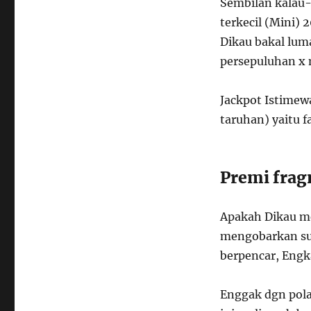
Sembilan kalau-
terkecil (Mini) 
Dikau bakal lum
persepuluhan x 
Jackpot Istimewa
taruhan) yaitu f
Premi fra
Apakah Dikau me
mengobarkan su
berpencar, Engk
Enggak dgn pol